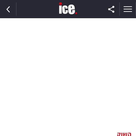
ראשי
הנבחרת
השוק
תקשורת
ומדיה
כסף
וצרכנות
השוק