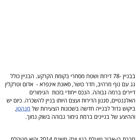
בריאות
תרבות
ופנאי
תיירות
TOP-
5
בבניין -78 דירות ושטח מסחרי בקומת הקרקע. הבניין כולל
גג עם נוף מרהיב, חדר כושר, סאונת אינפרא - אדום וטרקלין
המילון
דיירים ברמה גבוהה. הנכס ייחודי בזכות הגימורים
הכלכלי
האלגנטיים, סגנון הדירות ועצם היותו בניין להשכרה. כיום יש
ביקוש גדול לבנייה חדשה בשכונות הצעירות של
מנהטן
,
פודקאסט
וההיצע של בניינים ברמת גימור גבוהה בשוק נמוך.
40
UNDER
חברת בי-אביב פועלת בניו יורק משנת 2014 והיא מנוהלת