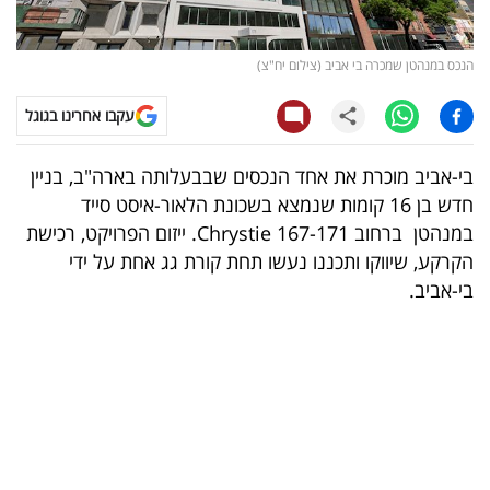
קריפטו
הנכס במנהטן שמכרה בי אביב (צילום יח"צ)
ויראלי
עקבו אחרינו בגוגל
טלוויזיה
בי-אביב מוכרת את אחד הנכסים שבבעלותה בארה"ב, בניין
עסקי
חדש בן 16 קומות שנמצא בשכונת הלאור-איסט סייד
ספורט
במנהטן ברחוב
Chrystie 167-171
. ייזום הפרויקט, רכישת
הקרקע, שיווקו ותכננו נעשו תחת קורת גג אחת על ידי
קריירה
בי-אביב.
ולימודים
מינויים
רייטינג
רכב