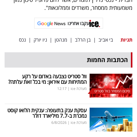
משמעותית ממסחר, משרדים וממלונאות".
עקבו אחרינו
תגיות
בי אביב
|
בן הרלב
|
מנהטן
|
ניו יורק
|
נכס
הכתבות החמות
וול סטריט נצבעה באדום על רקע
המתיחות עם איראן: מי בכל זאת עלתה?
מערכת ice
|
12:17
סיכום המסחר בוול סטריט
עסקת ענק בתעופה: ענקית הלואו קוסט
נמכרת ב-7.7 מיליארד דולר
מערכת ice
|
6/8/2026