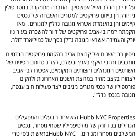
40
על ידי בן הרלב ואייל אפשטיין. החברה מתמקדת במטרופולין
ניו יורק הן בייזום פרויקטים למגורים והשבחה של נכסים
קיימים והן בהעמדת אשראי מגובה נדל״ן למגורים. מאז
שיתופי
הקמתה יזמה בי-אביב פרויקטים של דיור להשכרה בעיר ניו
יורק והעמידה אשראי מגובה נדלן בסך של כמיליארד דולר.
פעולה
ניסיון רב השנים של קבוצת אביב בהקמת פרויקטים הנדסיים
מורכבים ורחבי היקף בארץ ובעולם, לצד נוכחותם הפיזית של
דרושים
השותפים המנהלים והצוותים המקומיים, אפשרו לבי-אביב
לצמוח בקצב מהיר במרוצת השנים האחרונות ולהקים
ניוזלטרים
פורטפוליו של נכסי מגורים מניבים לצד פעילות חוב ענפה,
מגובה בנכסי נדל"ן.
מייל
Hubb NYC Properties
הוא אחד הבעלים והמפעילים
אדום
הגדולים בניו יורק של מולטיפמיליז שטחי מסחר, ונכסים
המשלבים מסחר ומגורים.
Hubb NYC
בראשות ג'סי טרי