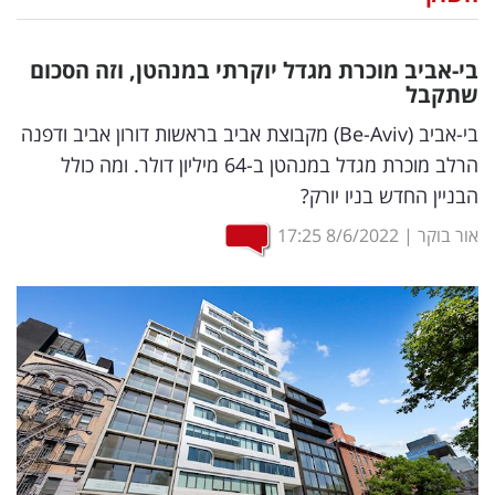
נדל"ן
בי-אביב מוכרת מגדל יוקרתי במנהטן, וזה הסכום
דיגיטל
שתקבל
וטק
בי-אביב (Be-Aviv) מקבוצת אביב בראשות דורון אביב ודפנה
הרלב מוכרת מגדל במנהטן ב-64 מיליון דולר. ומה כולל
שיווק
הבניין החדש בניו יורק?
ופרסום
אור בוקר
|
8/6/2022
17:25
משפט
מדדים
ומחקרים
דעות
רכילות
עסקית