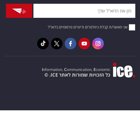
אני מאשר/ת קבלת ניוזלטרים ודיוורים פרסומיים בדוא"ל
I
nformation,
C
ommunication,
E
conomic
כל הזכויות שמורות לאתר ICE. ©