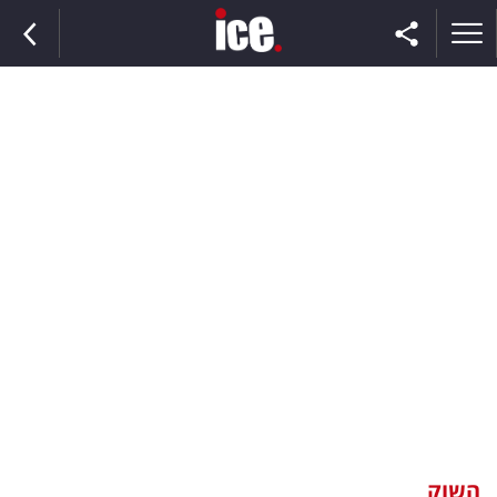
ראשי
הנבחרת
השוק
תקשורת
ומדיה
כסף
וצרכנות
השוק