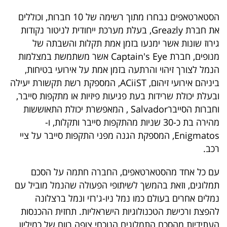
פרסמו
הסטארטאפים נבחרו מתוך רשימה של 10 חברות, וכוללים
באייס
את חברת Greazly, בעלת מערכת ייחודית לניטור נקודות
גירוז שונות אשר ימנעו בזמן אמת תקלות והשבתה של
עקבו
מנופים, חברת Captain's Eye אשר משתמשת במצלמות
אחרינו:
הנמל לצורך זיהוי והרתעה בזמן אמת על אירועי בטיחות,
ביניהם אירועי זיהום, ACiiST, המספקת רשת תקשורת יעילה
ובעלת יכולת שרידות בעת פגיעות פיזיות או מתקפות סייבר,
וחברות הסייברSalvador , המאפשרת יכולת התאוששות
מהירה בת כ-30 שניות מהתקפות סייבר ותקלות, ו-
Enigmatos, המספקת הגנה מפני התקפות סייבר על ציי
רכב.
עם כל אחד מהסטארטאפים, החברה חתמה על הסכם
תמלוגים, וזאת בהמשך לשיתופי הפעולה שהנמל מוביל עם
נמלים אחרים בעולם כמו נמל ניו-ג'רזי ונמל ברצלונה
להפצת ורכישת הטכנולוגיות הישראליות. תחזית ההכנסות
העתידיות מהסכם התמלוגים הנוכחי צופה רווח של כמיליון