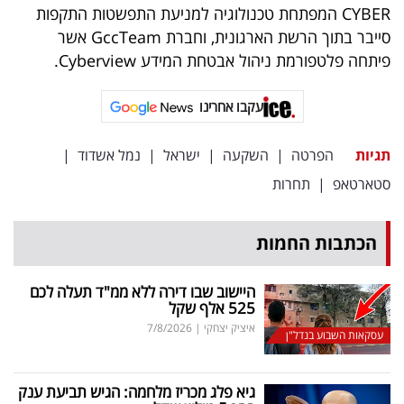
CYBER המפתחת טכנולוגיה למניעת התפשטות התקפות
סייבר בתוך הרשת הארגונית, וחברת GccTeam אשר
פיתחה פלטפורמת ניהול אבטחת המידע Cyberview.
עקבו אחרינו
תגיות
הפרטה
|
השקעה
|
ישראל
|
נמל אשדוד
|
סטארטאפ
|
תחרות
הכתבות החמות
היישוב שבו דירה ללא ממ"ד תעלה לכם
525 אלף שקל
איציק יצחקי
|
7/8/2026
עסקאות השבוע בנדל"ן
גיא פלג מכריז מלחמה: הגיש תביעת ענק