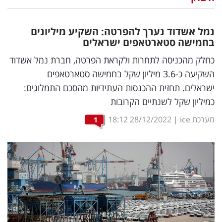
נדל"ן
נמל אשדוד נערך להפרטה: השקיע מיליונים
דיגיטל
בחמישה סטארטאפים ישראלים
וטק
כחלק מהכניסה לתחרות ולקראת הפרטה, חברת נמל אשדוד
השקיעה כ-3.6 מיליון שקל בחמישה סטארטאפים
שיווק
ישראלים. תחזית ההכנסות העתידיות מהסכם התמלוגים:
ופרסום
כמיליון שקל לשנתיים הקרובות
משפט
מערכת ice
|
28/12/2022
18:12
1
מדדים
ומחקרים
דעות
רכילות
עסקית