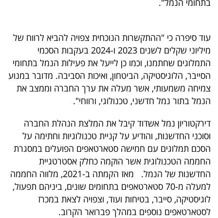
בתחומי הנמל".
40
עוד סיפרה כי "ההתקשרות הנוכחית צפויה להביא לרווח של
שיתופי
מיליוני שקלים לשנים 2023 ו-2024 בעקבות הסכמי
פעולה
התמלוגים שחתמנו, וכמו כן לייעל את פעילות הנמל בתחומי
הסייבר, הלוגיסטיקה, הביטחון, ואיכות הסביבה. מדובר במנוע
צמיחה משמעותי, אשר מעלה את ערך החברה וממצב את
הנמל בתור נמל חדשני, טכנולוגי, ורווחי".
דרושים
דירקטוריון נמל אשדוד קיבל את המלצת הנהלת החברה
ניוזלטרים
וסוכני החדשנות, והודיע על קניית טכנולוגיות וחתימה על
הסכם תמלוגים עם חמישה סטארטאפים הפועלים במסגרת
החממה הטכנולוגית אשר הוקמה כחלק אסטרטגיית
מייל
החדשנות של הנמל. מאז הקמתה ב-2021, מלווה החממה
אדום
למעלה מ-70 סטארטאפים בתחומים שונים, ביניהם תפעול,
לוגיסטיקה, סייבר, בטיחות ועוד, וצפויה לצאת במכרז
לסטארטאפים נוספים במהלך פברואר הקרוב.