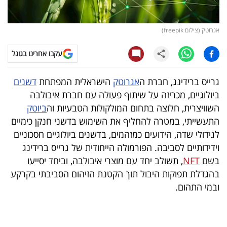
קריפטו
אגרוטק (צילום freepik)
ויראלי
עקבו אחרינו בגוגל
טלוויזיה
גרייס ברידינג, חברת ה
אגרוטק
הישראלית המפתחת
דשנים
עסקי
ביולוגיים, מכריזה על שיתוף פעולה עם חברת איבולבה
ספורט
השוויצרית, חלוצה בתחום המולקולות הטבעיות וה
ביוטק
התעשייתי, במטרה להחליף את השימוש בדשני חנקן כימיים
קריירה
לגידולי שדה, הידועים כמזהמים, בדשנים ביולוגיים חסכוניים
ולימודים
וידידותיים לסביבה. הפורמולה הייחודית של גרייס ברידינג
בשם
NFT
, תשולב יחד עם מוצרי איבולבה, וביחד יסייעו
מינויים
בהגדלת תפוקות היבול תוך הקטנת הזיהום הסביבתי בקרקע
ובמי התהום.
רייטינג
רכב