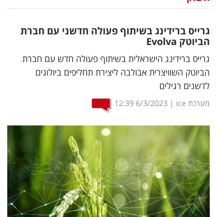
נדל"ן
גרייס ברידינג בשיתוף פעולה חדשני עם חברת
דיגיטל
הביוטק
Evolva
וטק
גרייס ברידינג הישראלית בשיתוף פעולה חדש עם חברת
הביוטק השוויצרית אבולבה ליצירת תחליפים ביולוגים
שיווק
לדשנים רגילים
ופרסום
מערכת ice
|
6/3/2023
12:39
משפט
מדדים
ומחקרים
דעות
רכילות
עסקית