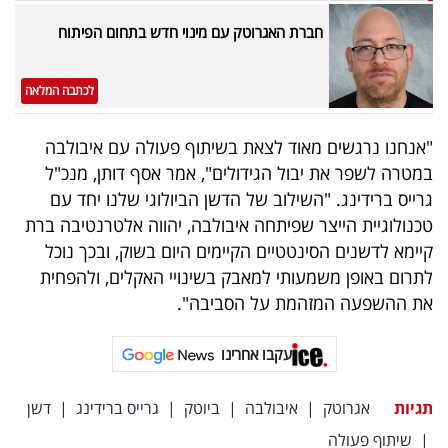
פרסמו
חברת האגרוטק עם מינוי חדש בתחום הפיתוח
באייס
עקבו
לכתבה המלאה
אחרינו:
"אנחנו נרגשים מאוד לצאת בשיתוף פעולה עם איבולבה
במטרה לשפר את יבול הגידולים", אמר אסף דותן, מנכ"ל
גרייס ברידינג. "השילוב של הדשן הביולוגי שלנו יחד עם
טכנולוגיית הייצר שפיתחה איבולבה, יהווה אלטרנטיבה ברת
קיימא לדשנים הסינטטיים הקיימים היום בשוק, ובכך נוכל
לתרום באופן משמעותי למאבק בשינויי האקלים, ולהפחית
את ההשפעה המזהמת על הסביבה".
עקבו אחרינו
תגיות
אגרוטק
|
איבולבה
|
ביוטק
|
גרייס ברידינג
|
דשן
|
שיתוף פעולה