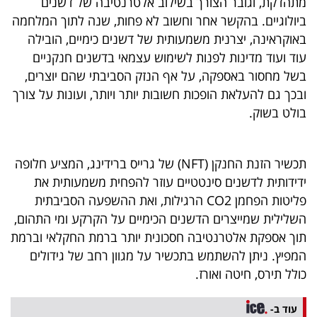
מתהדקת, וגובר הצורך בשילוב אלטרנטיבה של דשנים
40
ביולוגיים. בהקשר אחר וחשוב לא פחות, שנה לתוך המלחמה
באוקראינה, יצרנית משמעותית של דשנים כימיים, הובילה
עוד ועוד מדינות לפנות לשימוש עצמאי בדשנים חנקניים
שיתופי
בשל מחסור באספקה, על אף הנזק הסביבתי שהם יוצרים,
פעולה
ובכך גם להעלאת הופכות חשובות יותר ויותר, ועונות על צורך
בולט בשוק.
דרושים
תכשיר הזנת החנקן (NFT) של גרייס ברידינג, המציע חלופה
ידידותית לדשנים סינטטיים עוזר להפחית משמעותית את
ניוזלטרים
פליטות הפחמן CO2 הרגילות, ואת ההשפעה הסביבתית
השלילית שמייצרים הדשנים הכימיים על הקרקע ומי התהום,
תוך אספקת אלטרנטיבה חסכונית יותר ברמת החקלאי וברמת
מייל
המפיץ. ניתן להשתמש בתכשיר על מגוון רחב של גידולים
אדום
כולל תירס, חיטה ואורז.
עוד ב-