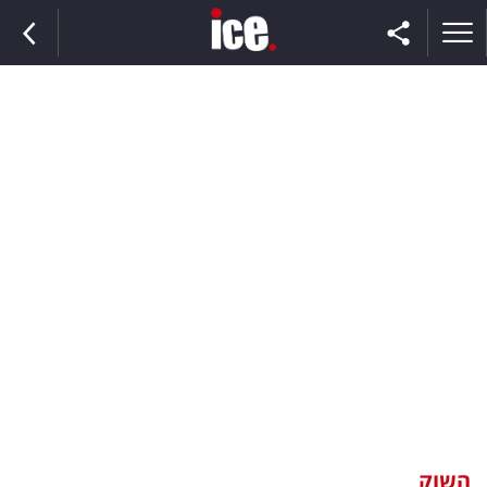
ראשי
הנבחרת
השוק
תקשורת
ומדיה
כסף
וצרכנות
השוק