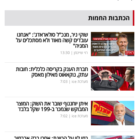
הכתבות החמות
שוקי ניר, מנכ"ל סולאראדג': "אנחנו
עובדים קשה מאוד ולא מסתכלים על
המניה"
רוי שיינמן
|
13:30
חברת הענק בקריסה כלכלית: חובות
עתק, נוקאאוט מאילון מאסק
מערכת ice
|
7:03
איתן יוחננוף שובר את השוק: המוצר
המבוקש שנמכר ב-199 שקל בלבד
מערכת ice
|
7:02
רמי לוי על הכוונת: אחרי ברק אברמוב,