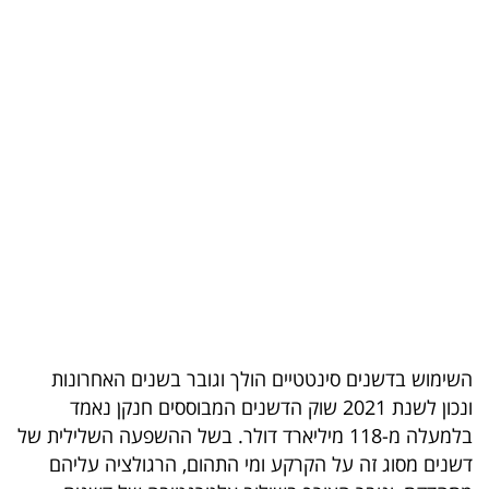
בריאות
תרבות
ופנאי
תיירות
TOP-
5
המילון
הכלכלי
השימוש בדשנים סינטטיים הולך וגובר בשנים האחרונות
פודקאסט
ונכון לשנת 2021 שוק הדשנים המבוססים חנקן נאמד
בלמעלה מ-118 מיליארד דולר. בשל ההשפעה השלילית של
40
דשנים מסוג זה על הקרקע ומי התהום, הרגולציה עליהם
UNDER