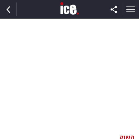
ראשי
הנבחרת
השוק
תקשורת
ומדיה
כסף
וצרכנות
השוק