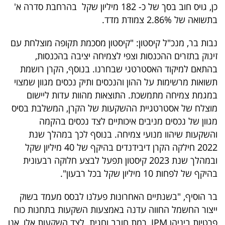
פרסמו
כן, גויס חוב בסך של כ- 182 מיליון שקל בהרחבת סדרה א'
בתשואה של 2.86% צמודת מדד.
באייס
נבות בר, מנכ"ל קיסטון: "קיסטון מסכמת תקופה מוצלחת עם
עקבו
זינוק בתזרים ההכנסות וצפי לצמיחה יציבה בהכנסות,
אחרינו:
בהתאם למיקוד האסטרטגי שבחרנו. בנוסף, הקרן רושמת
תשואות מרשימות על ההון והנכסים ותיק נכסים מגוון שמצוי
במגמת צמיחה מתמשכת. התוצאות מהוות עדות ליישום
מוצלח של אסטרטגיית ההשקעות של הקרן, המשלבת בסיס
מגוון של נכסים מניבים איכותיים לצד נכסים בהקמה
והשקעות שיהוו מנועי צמיחה. בנוסף לכך במהלך שנת
2022 חילקה הקרן דיבידנדים בהיקף של 40 מיליון שקל
ובמהלך שנת 2023 קיסטון תפעל לבצע חלוקה רבעונית
בהיקף של לפחות 10 מיליון שקל בכל רבעון".
בר הוסיף, "בשנתיים האחרונות פעלנו לבסס מעמד בשוק
ייצור החשמל החווה עדנה באמצעות השקעות בתחנות כוח
פרטיות ביניהן IPM, רמת חובב וחגית. לצד השקעות אלו, אנו