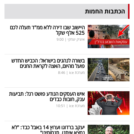
הכתבות החמות
היישוב שבו דירה ללא ממ"ד תעלה לכם
525 אלף שקל
איציק יצחקי
|
9:00
עסקאות השבוע בנדל"ן
בשורה לנהגים בישראל: הכביש החדש
פועל מהיום, האצה לקראת החגים
מערכת ice
|
8:46
איש העסקים הנודע פושט רגל: תביעות
ענק, חובות כבדים
מערכת ice
|
10:51
יעקב ברדוגו וערוץ 14 באבל כבד: "לא
נמצא איתנו. תנחומינו"