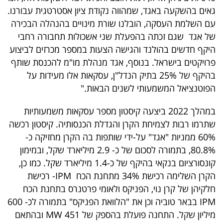
גאים בהשקעה באגד, שמהווה נקודת ציון אסטרטגית עבורנו.
עם השלמת העסקה, הובלנו שורת מינויים בהנהלה הבכירה
של אגד שגם זכתה בהפעלת שני אשכולות תחבורה רחבי
היקף חדשים בהולנד והגישה הצעות במספר מכרזים לביצוע
פרויקטים בישראל. בנוסף, אגד מנהלת מו"מ להכנסת שותף
בהיקף של 25% בתיק הנדל"ן, עסקאות אלו מעידות על
הפוטנציאל המשמעותי לשנים הבאות."
במהלך 2022 ביצעה קיסטון מספר עסקאות משמעותיות
שתרמו רבות לצמיחת הקרן והגדלת הכנסותיה. קיסטון רכשה
60% ממניות "אגד" על-ידי שותפות בה הקרן מחזיקה כ-
80.8%, בתמורה לסכום של כ- 2.9 מיליארד שקל, ובמימון
קונסורציום בנקאי בהיקף של כ-1.4 מיליארד שקל. כמו כן,
הקרן השלימה רכישת 34% מתחנת הכח IPM- רכישת
חלקיהן של קרן נוי, הפניקס ולאומי פרטנרס בתחנת הכח
IPM בבאר טוביה וכן את "הלוואת הפניקס" בתמורה לכ- 600
מיליון שקל. התחנה פועלת בהספק של 451 MW ובהתאם