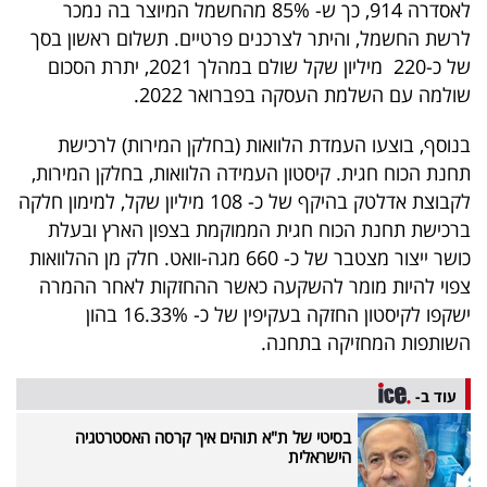
לאסדרה 914, כך ש- 85% מהחשמל המיוצר בה נמכר
לרשת החשמל, והיתר לצרכנים פרטיים. תשלום ראשון בסך
של כ-220 מיליון שקל שולם במהלך 2021, יתרת הסכום
שולמה עם השלמת העסקה בפברואר 2022.
בנוסף, בוצעו העמדת הלוואות (בחלקן המירות) לרכישת
תחנת הכוח חגית. קיסטון העמידה הלוואות, בחלקן המירות,
לקבוצת אדלטק בהיקף של כ- 108 מיליון שקל, למימון חלקה
ברכישת תחנת הכוח חגית הממוקמת בצפון הארץ ובעלת
כושר ייצור מצטבר של כ- 660 מגה-וואט. חלק מן ההלוואות
צפוי להיות מומר להשקעה כאשר ההחזקות לאחר ההמרה
ישקפו לקיסטון החזקה בעקיפין של כ- 16.33% בהון
השותפות המחזיקה בתחנה.
עוד ב-
בסיטי של ת"א תוהים איך קרסה האסטרטגיה
הישראלית