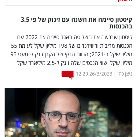
נדל"ן
קיסטון סיימה את השנה עם זינוק של פי 3.5
דיגיטל
בהכנסות
וטק
קיסטון שרכשה את השליטה באגד סיימה את 2022 עם
הכנסות מריבית ודיווידנדים של 198 מיליון שקל לעומת 55
שיווק
מיליון שקל ב-2021; הרווח הנקי של הקרן זינק לכמעט 95
ופרסום
מיליון שקל ושווי הנכסים שלה זינק ל-2.5 מיליארד שקל
משפט
ניצן כהן
|
26/3/2023
12:29
מדדים
ומחקרים
דעות
רכילות
עסקית