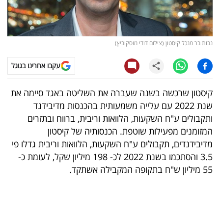
קריפטו
ויראלי
נבות בר מנכל קיסטון (צילום דודי מוסקוביץ)
טלוויזיה
עקבו אחרינו בגוגל
עסקי
קיסטון שרכשה בשנה שעברה את השליטה באגד סיימה את
ספורט
שנת 2022 עם עלייה משמעותית בהכנסות מדיבידנד
ותקבולים ע"ח השקעות, הלוואות וריבית, ברווח ובתזרים
קריירה
המזומנים מפעילות שוטפת. הכנסותיה של קיסטון
ולימודים
מדיבידנדים, תקבולים ע"ח השקעות, הלוואות וריבית גדלו פי
3.5 והסתכמו בשנת 2022 לכ- 198 מיליון שקל, לעומת כ-
מינויים
55 מיליון ש"ח בתקופה המקבילה אשתקד.
רייטינג
רכב