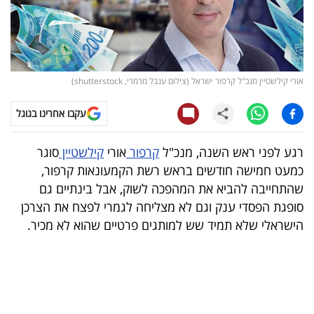
קריפטו
ויראלי
אורי קילשטיין מנכ"ל קרפור ישראל (צילום ענבל מרמרי, shutterstock)
טלוויזיה
עקבו אחרינו בגוגל
עסקי
ספורט
רגע לפני ראש השנה, מנכ"ל
קרפור
אורי
קילשטיין
סוגר
כמעט חמישה חודשים בראש רשת הקמעונאות קרפור,
קריירה
שהתחייבה להביא את המהפכה לשוק, אבל בינתיים גם
ולימודים
סופגת הפסדי ענק וגם לא מצליחה לגמרי לפצח את הצרכן
הישראלי שלא תמיד שש למותגים פרטיים שהוא לא מכיר.
מינויים
רייטינג
רכב