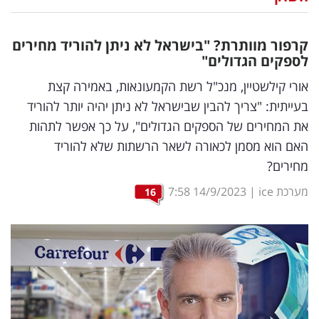
נדל"ן
קרפור מוותרת? "בישראל לא ניתן להוריד מחירים
דיגיטל
לספקים הגדולים"
וטק
אורי קילשטיין, מנכ"ל רשת הקמעונאות, באמירה קצת
בעייתית: "צריך להבין שבישראל לא ניתן יהיה יותר להוריד
שיווק
את המחירים של הספקים הגדולים", על כך אפשר לתהות
ופרסום
האם הוא מסמן לכאורה לשאר הרשתות שלא להוריד
מחירים?
משפט
מערכת ice
|
14/9/2023
7:58
16
מדדים
ומחקרים
דעות
רכילות
עסקית