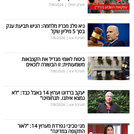
איציק יצחקי
|
7/8/2026
עסקאות השבוע בנדל"ן
גיא פלג מכריז מלחמה: הגיש תביעת ענק
בסך 5 מיליון שקל
מערכת ice
|
7/8/2026
ביטוח לאומי מגדיל את הקצבאות
משמעותית: זו הבשורה לזכאים
מערכת ice
|
7/8/2026
יעקב ברדוגו וערוץ 14 באבל כבד: "לא
נמצא איתנו. תנחומינו"
מערכת ice
|
7/8/2026
מגי טביבי נפרדת מערוץ 14: "לאור
התקופה במדינה"