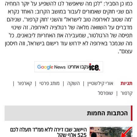
פרסמו
כמו כן הסביר: "לכן מה שיאפשר לנו להשפיע על יוקר המחיה
הם שני חוקים שאמורים לעבור במושב הקרוב: האחד נקרא
באייס
'מה שטוב לאירופה טוב לישראל' והשני 'חוק קרפור'. שניהם
מדברים על השוואה מלאה של רגולציה לאירופה. זה שינוי
עקבו
תפיסה של הרגולטור, שמעבירה את האחריות ליבואנים. כל
אחרינו:
מה שנמכר באירופה לא ידרוש עוד רישום בישראל, וזה חיסכון
עצום".
עקבו אחרינו
תגיות
אורי קילשטיין
|
השקה
|
מותג פרטי
|
קארפור
|
קרפור
|
שופרסל
הכתבות החמות
היישוב שבו דירה ללא ממ"ד תעלה לכם
525 אלף שקל