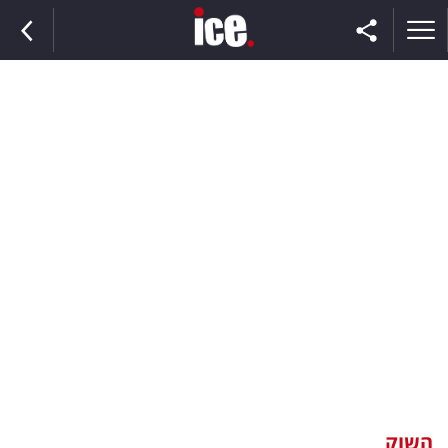
ראשי
הנבחרת
השוק
תקשורת
ומדיה
כסף
וצרכנות
השוק