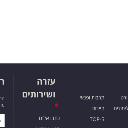
עזרה
רו
ושירותים
ורט
תרבות ופנאי
הרש
עול
לימודים
תיירות
כתבו אלינו
TOP-5