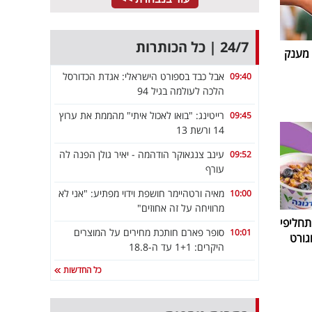
24/7 | כל הכותרות
 מענק
אבל כבד בספורט הישראלי: אגדת הכדורסל
09:40
הלכה לעולמה בגיל 94
רייטינג: "בואו לאכול איתי" מהממת את ערוץ
09:45
14 ורשת 13
עינב צנגאוקר הודהמה - יאיר גולן הפנה לה
09:52
עורף
מאיה ורטהיימר חושפת וידוי מפתיע: "אני לא
10:00
מרוויחה על זה אחוזים"
חליפי
סופר פארם חותכת מחירים על המוצרים
10:01
גורט
היקרים: 1+1 עד ה-18.8
כל החדשות