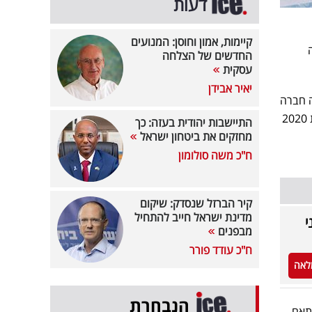
דעות
קיימות, אמון וחוסן: המנועים
החדשים של הצלחה
עסקית
יאיר אבידן
בדת בזאת להודיע, כי ביום 28 בדצמבר 2023 חתמה חברה
נכדה בבעלות מלאה של החברה על הסכם למכירת אניית מטען אשר נרכשה על ידי החברה הנכדה בשנת 2020
התיישבות יהודית בעזה: כך
מחזקים את ביטחון ישראל
ח"כ משה סולומון
קיר הברזל שנסדק: שיקום
מדינת ישראל חייב להתחיל
י
מבפנים
ח"כ עודד פורר
לאה
הנבחרת
מהלך הרבעון הראשון או השני של שנת 2024, בהתאם