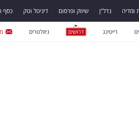
ומדיה
נדל"ן
שיווק ופרסום
דיגיטל וטק
כסף ו
ם
רייטינג
דרושים
ניוזלטרים
מי