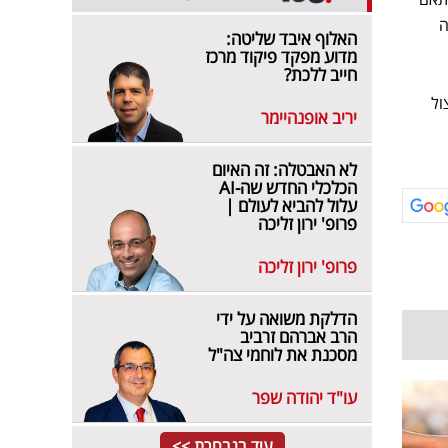
ה
האלוף איבד שליטה:
מדוע מפקד פיקוד מרכז
חייב ללכת?
ול
יריב אופנהיימר
לא האבטלה: זה האיום
הכלכלי החדש שה-AI
עלול להביא לעולם |
פרופ' ירון זליכה
פרופ' ירון זליכה
הדלקת משואה על ידי
הרב אברהם זרביב
מסכנת את לוחמי צה"ל
עו"ד יהודה שפר
עוד בנבחרת >>