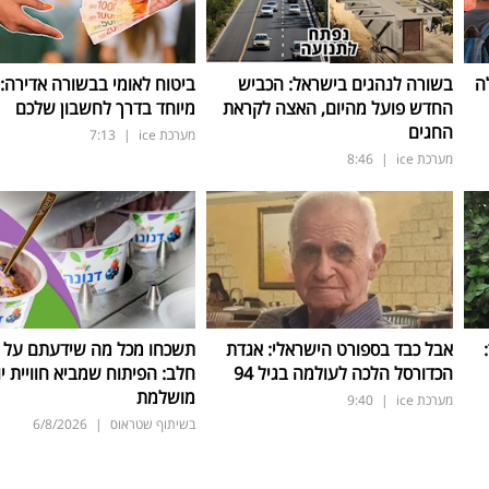
ה
בשורה לנהגים בישראל: הכביש
ביטוח לאומי בבשורה אדירה:
החדש פועל מהיום, האצה לקראת
מיוחד בדרך לחשבון שלכם
החגים
מערכת ice
|
7:13
מערכת ice
|
8:46
ד:
אבל כבד בספורט הישראלי: אגדת
תשכחו מכל מה שידעתם על ת
הכדורסל הלכה לעולמה בגיל 94
חלב: הפיתוח שמביא חוויית יו
מושלמת
מערכת ice
|
9:40
בשיתוף שטראוס
|
6/8/2026