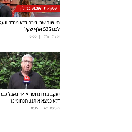
עסקאות השבוע בנדל"ן
היישוב שבו דירה ללא ממ"ד תעל
לכם 525 אלף שקל
איציק יצחקי
|
9:00
יעקב ברדוגו וערוץ 14 באבל כב
"לא נמצא איתנו. תנחומינו"
מערכת ice
|
8:35