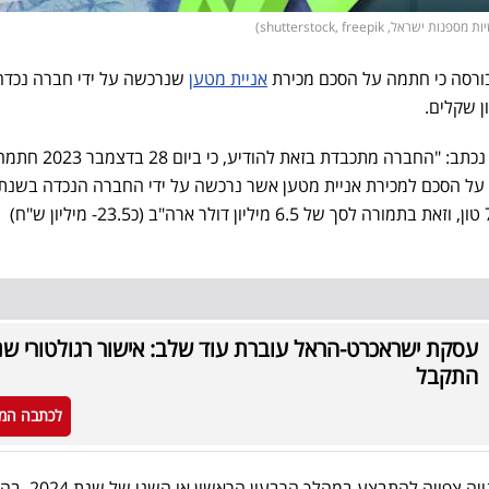
ל, shutterstock, freepik)
ורסה כי חתמה על הסכם מכירת
אניית מטען
שנרכשה על ידי חברה נכדה
בהודעת מספנות ישראל לבורסה נכתב: "החברה מתכ
ובעלת כושר נשיאה של כ- 7,850 טון, וזאת בתמורה לסך של 6.5 מיליון דולר ארה"ב (כ23.5- מיליון ש"ח)
עסקת ישראכרט-הראל עוברת עוד שלב: אישור רגולטורי שנ
התקבל
לכתבה המ
"השלמת עסקת המכירה של האנייה צפויה להתבצע ב