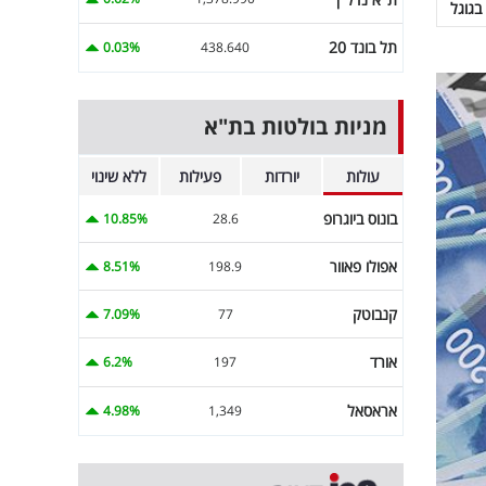
בגוגל
תל בונד 20
0.03%
438.640
מניות בולטות בת"א
עולות
יורדות
פעילות
ללא שינוי
בונוס ביוגרופ
10.85%
28.6
אפולו פאוור
8.51%
198.9
קנבוטק
7.09%
77
אורד
6.2%
197
אראסאל
4.98%
1,349