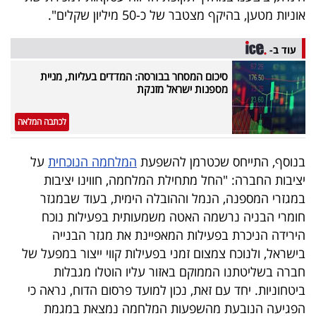
פרסמו
אוניות מטען, בהיקף מצטבר של כ-50 מיליון שקלים".
באייס
עוד ב-
עקבו
סיכום המסחר בבורסה: המדדים בעליות, מניית
אחרינו:
מספנות ישראל מזנקת
לכתבה המלאה
בנוסף, התייחס שכטרמן להשפעת
המלחמה הנוכחית
על
יציבות החברה: "החל מתחילת המלחמה, חווינו יציבות
במגזרי המספנה, הנמל וההובלה הימית, בעוד שבמגזר
חומרי הבניה נרשמה האטה משמעותית בפעילות נוכח
הירידה הניכרת בפעילות המאפיינת את מגזר הבנייה
בישראל, ולנוכח צמצום זמני בפעילות קווי ייצור במפעל של
חברה בשליטתנו הממוקם באזור עליו הוטלו מגבלות
ביטחוניות. יחד עם זאת, נכון למועד פרסום הדוח, נראה כי
הפגיעה הנובעת מהשפעות המלחמה נמצאת במגמת