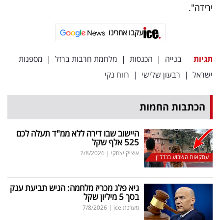
ירידה".
עקבו אחרינו
תגיות
בנייה
|
הכנסות
|
מלחמת חרבות ברזל
|
מספנות
ישראל
|
רבעון שלישי
|
רווח נקי
הכתבות החמות
היישוב שבו דירה ללא ממ"ד תעלה לכם
525 אלף שקל
איציק יצחקי
|
7/8/2026
עסקאות השבוע בנדל"ן
גיא פלג מכריז מלחמה: הגיש תביעת ענק
בסך 5 מיליון שקל
מערכת ice
|
7/8/2026