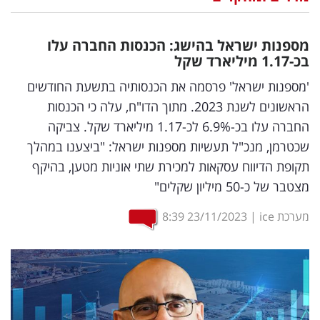
נדל"ן
מספנות ישראל בהישג: הכנסות החברה עלו
דיגיטל
בכ-1.17 מיליארד שקל
וטק
'מספנות ישראל' פרסמה את הכנסותיה בתשעת החודשים
הראשונים לשנת 2023. מתוך הדו"ח, עלה כי הכנסות
שיווק
החברה עלו בכ-6.9% לכ-1.17 מיליארד שקל. צביקה
ופרסום
שכטרמן, מנכ"ל תעשיות מספנות ישראל: "ביצענו במהלך
תקופת הדיווח עסקאות למכירת שתי אוניות מטען, בהיקף
משפט
מצטבר של כ-50 מיליון שקלים"
מדדים
מערכת ice
|
23/11/2023
8:39
ומחקרים
דעות
רכילות
עסקית