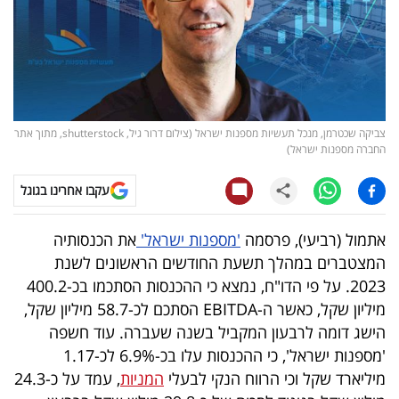
קריפטו
ויראלי
טלוויזיה
צביקה שכטרמן, מנכל תעשיות מספנות ישראל (צילום דרור גיל, shutterstock, מתוך אתר
החברה מספנות ישראל)
עסקי
ספורט
עקבו אחרינו בגוגל
קריירה
אתמול (רביעי), פרסמה
'מספנות ישראל'
את הכנסותיה
ולימודים
המצטברים במהלך תשעת החודשים הראשונים לשנת
2023. על פי הדו"ח, נמצא כי ההכנסות הסתכמו בכ-400.2
מינויים
מיליון שקל, כאשר ה-EBITDA הסתכם לכ-58.7 מיליון שקל,
הישג דומה לרבעון המקביל בשנה שעברה. עוד חשפה
רייטינג
'מספנות ישראל', כי ההכנסות עלו בכ-6.9% לכ-1.17
מיליארד שקל וכי הרווח הנקי לבעלי
המניות
, עמד על כ-24.3
רכב