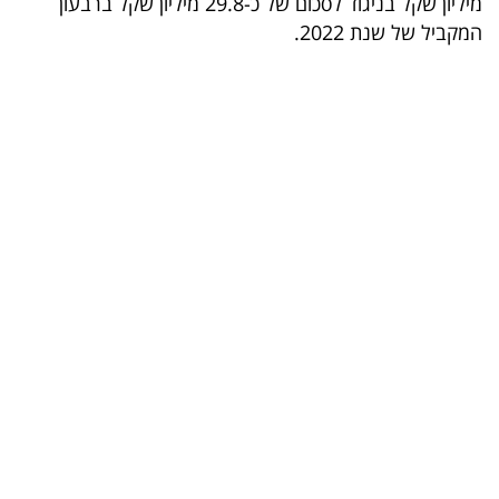
מיליון שקל בניגוד לסכום של כ-29.8 מיליון שקל ברבעון
המקביל של שנת 2022.
בריאות
תרבות
ופנאי
תיירות
TOP-
5
המילון
הכלכלי
פודקאסט
40
UNDER