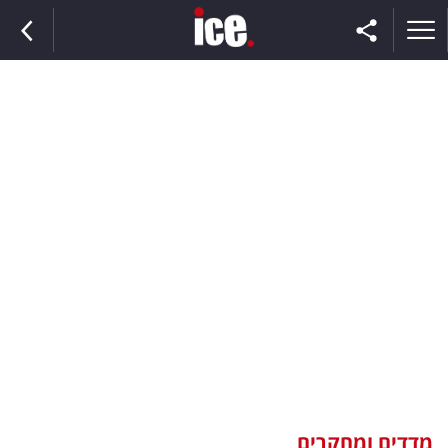
ראשי
הנבחרת
השוק
תקשורת
ומדיה
כסף
וצרכנות
מדדים ומחקרים