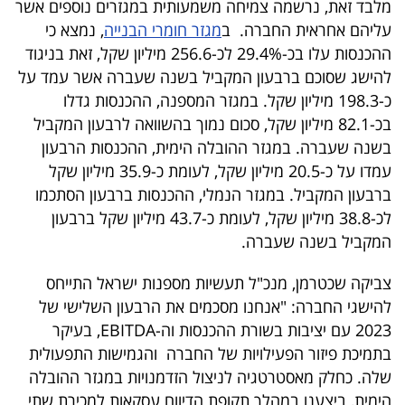
מלבד זאת, נרשמה צמיחה משמעותית במגזרים נוספים אשר
40
עליהם אחראית החברה. ב
מגזר חומרי הבנייה
, נמצא כי
ההכנסות עלו בכ-29.4% לכ-256.6 מיליון שקל, זאת בניגוד
להישג שסוכם ברבעון המקביל בשנה שעברה אשר עמד על
שיתופי
כ-198.3 מיליון שקל. במגזר המספנה, ההכנסות גדלו
פעולה
בכ-82.1 מיליון שקל, סכום נמוך בהשוואה לרבעון המקביל
בשנה שעברה. במגזר ההובלה הימית, ההכנסות הרבעון
עמדו על כ-20.5 מיליון שקל, לעומת כ-35.9 מיליון שקל
ברבעון המקביל. במגזר הנמלי, ההכנסות ברבעון הסתכמו
דרושים
לכ-38.8 מיליון שקל, לעומת כ-43.7 מיליון שקל ברבעון
המקביל בשנה שעברה.
ניוזלטרים
צביקה שכטרמן, מנכ"ל תעשיות מספנות ישראל התייחס
להישגי החברה: "אנחנו מסכמים את הרבעון השלישי של
מייל
2023 עם יציבות בשורת ההכנסות וה-EBITDA, בעיקר
אדום
בתמיכת פיזור הפעילויות של החברה והגמישות התפעולית
שלה. כחלק מאסטרטגיה לניצול הזדמנויות במגזר ההובלה
הימית, ביצענו במהלך תקופת הדיווח עסקאות למכירת שתי