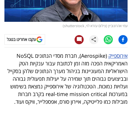
קריפטו
ויראלי
עמי אהרונוביץ (צילום עזרא לוי, shutterstock)
טלוויזיה
עקבו אחרינו בגוגל
עסקי
אירוספייק
(Aerospike), חברת מסדי הנתונים NoSQL
ספורט
האמריקאית הפכה מזה זמן לכתובת עבור ענקיות הטק
הישראליות המעוניינות בניהול מערך הנתונים שלהן בסקייל
קריירה
ובביצועים גבוהים תוך שמירה על יעילות תפעולית גבוהה
ולימודים
ועלויות נמוכות. הטכנולוגיה של אירוספייק נמצאת בשימוש
במערכות real-time mission critical בקרב חברות
מינויים
מובילות כמו פלייטיקה, איירון סורס, אפספלייר, וויקס ועוד.
רייטינג
רכב