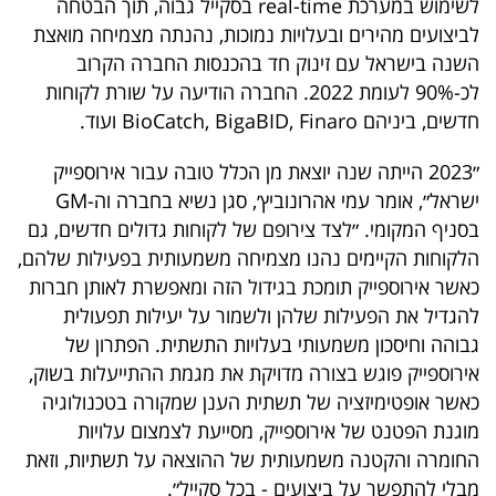
לשימוש במערכת real-time בסקייל גבוה, תוך הבטחה
40
לביצועים מהירים ובעלויות נמוכות, נהנתה מצמיחה מואצת
השנה בישראל עם זינוק חד בהכנסות החברה הקרוב
לכ-90% לעומת 2022. החברה הודיעה על שורת לקוחות
שיתופי
חדשים, ביניהם BioCatch, BigaBID, Finaro ועוד.
פעולה
״2023 הייתה שנה יוצאת מן הכלל טובה עבור אירוספייק
ישראל״, אומר עמי אהרונוביץ׳, סגן נשיא בחברה וה-GM
בסניף המקומי. ״לצד צירופם של לקוחות גדולים חדשים, גם
דרושים
הלקוחות הקיימים נהנו מצמיחה משמעותית בפעילות שלהם,
כאשר אירוספייק תומכת בגידול הזה ומאפשרת לאותן חברות
ניוזלטרים
להגדיל את הפעילות שלהן ולשמור על יעילות תפעולית
גבוהה וחיסכון משמעותי בעלויות התשתית. הפתרון של
אירוספייק פוגש בצורה מדויקת את מגמת ההתייעלות בשוק,
מייל
כאשר אופטימיזציה של תשתית הענן שמקורה בטכנולוגיה
אדום
מוגנת הפטנט של אירוספייק, מסייעת לצמצום עלויות
החומרה והקטנה משמעותית של ההוצאה על תשתיות, וזאת
מבלי להתפשר על ביצועים - בכל סקייל״.