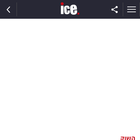
ראשי
הנבחרת
השוק
תקשורת
ומדיה
כסף
וצרכנות
השוק