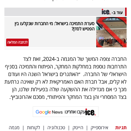
פרסמו
באייס
עוד ב-
סערת התמיכה בישראל: מי החברות שנקלעו בין
עקבו
הפטיש לסדן?
אחרינו:
לכתבה המלאה
החברה צופה המשך של המגמה ב-2024, זאת לצד
התרחבות נוספת במחלקות המחקר, הפיתוח והתמיכה בסניף
הישראלי של החברה. ״האתגרים בישראל השנה היו ועודם
לא קלים, אבל חברת האם האמריקאית לא רק שאינה נרתעת
מכך כי אם מגדילה את ההשקעה שלה בפעילות שלנו, הן
בצד המסחרי והן בצד המחקר והפיתוח״, מסכם אהרונוביץ׳.
עקבו אחרינו
תגיות
אירוספייק
|
הייטק
|
טכנולוגיה
|
לקוחות
|
מגמה