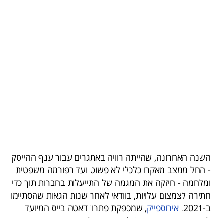
בריאות
תרבות
ופנאי
תיירות
TOP-
5
המילון
הכלכלי
השנה האחרונה, שהייתה רוויה באתגרים עבור ענף ההייטק
- החל ממצב מאקרו כלכלי לא פשוט ועד רפורמה משפטית
פודקאסט
ומלחמה - חיזקה את המגמה של התייעלות בחברות תוך כדי
חתירה לצמצום עלויות, בוודאי לאחר שנות הגאות שהסתיימו
40
ב-2021.
אירוספייק
, שמספקת פתרון דאטה בייס המיועד
UNDER