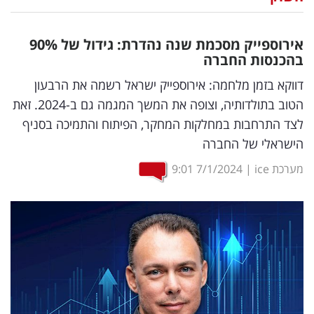
נדל"ן
אירוספייק מסכמת שנה נהדרת: גידול של 90
%
דיגיטל
בהכנסות החברה
וטק
דווקא בזמן מלחמה: אירוספייק ישראל רשמה את הרבעון
הטוב בתולדותיה, וצופה את המשך המגמה גם ב-2024. זאת
שיווק
לצד התרחבות במחלקות המחקר, הפיתוח והתמיכה בסניף
ופרסום
הישראלי של החברה
משפט
מערכת ice
|
7/1/2024
9:01
מדדים
ומחקרים
דעות
רכילות
עסקית