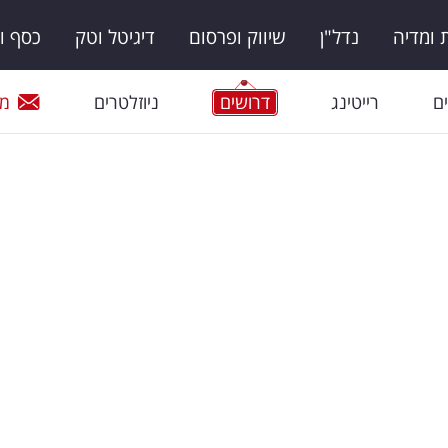
ומדיה
נדל"ן
שיווק ופרסום
דיגיטל וטק
כסף ו
ם
רייטינג
דרושים
ניוזלטרים
מי