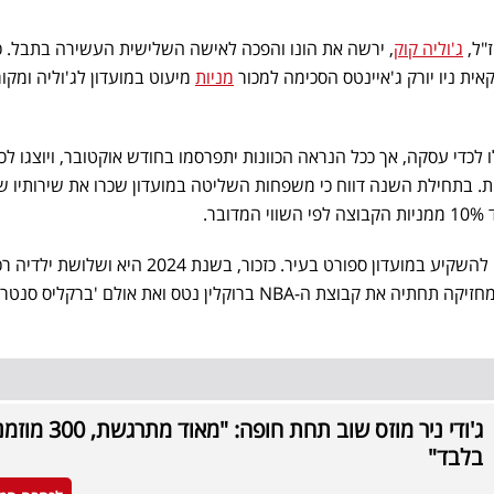
ז"ל,
ג'וליה קוק
, ירשה את הונו והפכה לאישה השלישית העשירה בתבל. כ
ית ניו יורק ג'איינטס הסכימה למכור
מניות
מיעוט במועדון לג'וליה ומקו
לכדי עסקה, אך ככל הנראה הכוונות יתפרסמו בחודש אוקטובר, ויוצגו לכ
ת. בתחילת השנה דווח כי משפחות השליטה במועדון שכרו את שירותיו ש
ר.
קוק המתגוררת בניו יורק, חיפשה להשקיע במועדון ספורט בעיר. כזכור, בשנת 2024 היא ושלוש
15% מקבוצת BSE GLOBAL, המחזיקה תחתיה את קבוצת ה-NBA ברוקלין נטס ואת אולם 'ברקל
ג'ודי ניר מוזס שוב תחת חופה: "מאוד מת
בלבד"