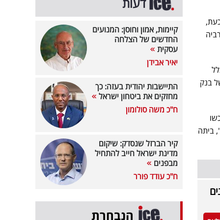
דעות
עת,
קיימות, אמון וחוסן: המנועים
רביה
החדשים של הצלחה
עסקית
יאיר אבידן
לל
ל בנק
התיישבות יהודית בעזה: כך
מחזקים את ביטחון ישראל
ח"כ משה סולומון
ת ילדיה רכשו
יס סנטר', ביתה
קיר הברזל שנסדק: שיקום
מדינת ישראל חייב להתחיל
מבפנים
ח"כ עודד פורר
רגשת, 300 מוזמנים
הנבחרת