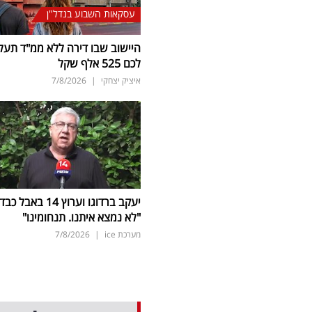
עסקאות השבוע בנדל"ן
היישוב שבו דירה ללא ממ"ד תעל
לכם 525 אלף שקל
איציק יצחקי
|
7/8/2026
יעקב ברדוגו וערוץ 14 באבל כב
"לא נמצא איתנו. תנחומינו"
מערכת ice
|
7/8/2026