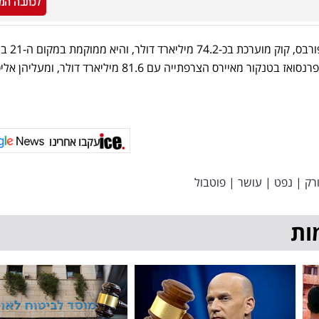
לכתבה המ
לפי דירוג העשירים העולמי
העושר העולמי. מעליה בטבלה, פרנסואז בטנקור מאיירס הצרפתייה עם 81.6 מיליארד דולר,
עקבו אחרינו
ורק
|
נפט
|
עושר
|
פוטבול
ות