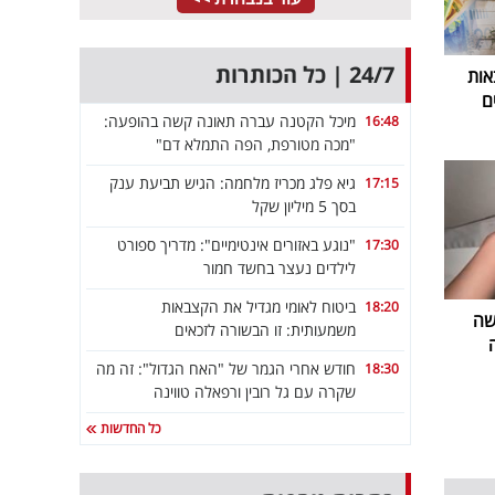
24/7 | כל הכותרות
אות
ם
מיכל הקטנה עברה תאונה קשה בהופעה:
16:48
"מכה מטורפת, הפה התמלא דם"
גיא פלג מכריז מלחמה: הגיש תביעת ענק
17:15
בסך 5 מיליון שקל
"נוגע באזורים אינטימיים": מדריך ספורט
17:30
לילדים נעצר בחשד חמור
ביטוח לאומי מגדיל את הקצבאות
18:20
שה
משמעותית: זו הבשורה לזכאים
חודש אחרי הגמר של "האח הגדול": זה מה
18:30
שקרה עם גל רובין ורפאלה טווינה
כל החדשות