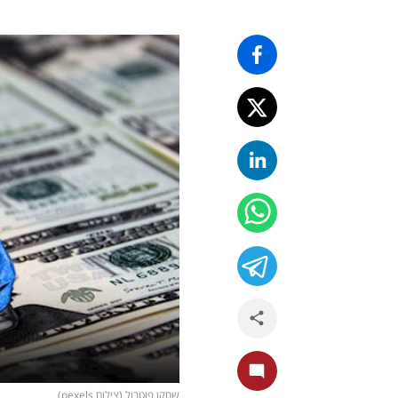
שחקן פוטבול (צילום pexels)