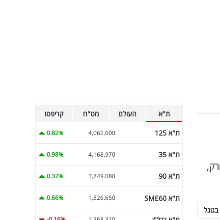
ת"א
העולם
מט"ח
קריפטו
ת"א 125
0.82%
4,065.600
ת"א 35
0.98%
4,168.970
רק,
ת"א 90
0.37%
3,749.080
ת"א SME60
0.66%
1,326.650
בגוגל
ת"א נדל"ן
-0.16%
1,368.310