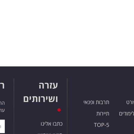
עזרה
רו
ושירותים
ורט
תרבות ופנאי
הרש
עול
לימודים
תיירות
כתבו אלינו
TOP-5