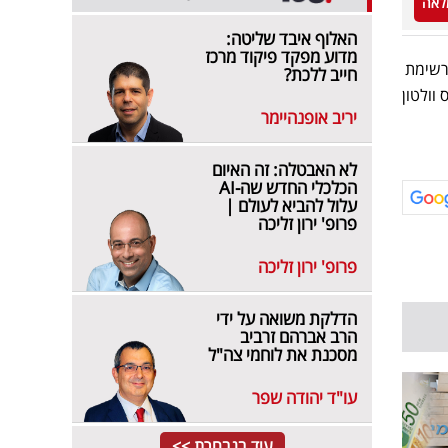
לאה
האלוף איבד שליטה:
מדוע מפקד פיקוד מרכז
 של פורבס, קוק מוערכת בכ-74.2 מיליארד דולר, והיא ממוקמת במקום ה-21 ברשימת
חייב ללכת?
 ומעליהן אליס וולטון
יריב אופנהיימר
לא האבטלה: זה האיום
הכלכלי החדש שה-AI
עלול להביא לעולם |
פרופ' ירון זליכה
פרופ' ירון זליכה
הדלקת משואה על ידי
הרב אברהם זרביב
מסכנת את לוחמי צה"ל
עו"ד יהודה שפר
עוד בנבחרת >>