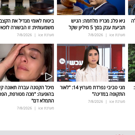
ה
גיא פלג מכריז מלחמה: הגיש
ביטוח לאומי מגדיל את הקצב
תביעת ענק בסך 5 מיליון שקל
משמעותית: זו הבשורה לזכאי
מערכת ice
|
7/8/2026
מערכת ice
|
7/8/2026
ד:
מגי טביבי נפרדת מערוץ 14: "לאור
מיכל הקטנה עברה תאונה ק
התקופה במדינה"
בהופעה: "מכה מטורפת, הפה
התמלא דם"
מערכת ice
|
7/8/2026
מערכת ice
|
7/8/2026