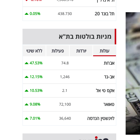
תל בונד 20
0.05%
438.730
מניות בולטות בת"א
עולות
יורדות
פעילות
ללא שינוי
אברות
47.53%
74.8
אב-גד
12.15%
1,246
אקס טי אל
10.53%
2.1
טאואר
9.08%
72,100
לוינשטין הנדסה
7.01%
36,640