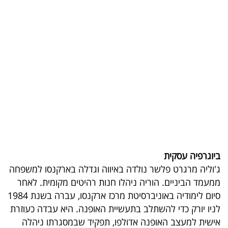
בריאות
תרבות
ופנאי
תיירות
TOP-
5
המילון
ביוגרפיה עסקית
הכלכלי
ג'וליה מרגרט פלשר נולדה באיווה וגדלה בארקנסו למשפחה
פודקאסט
ממעמד הביניים. הוריה ניהלו חנות רהיטים מקומית. לאחר
סיום לימודיה באוניברסיטת מרכז ארקנסו, עברה בשנת 1984
40
לניו יורק כדי להשתלב בתעשיית האופנה. היא עבדה כעוזרת
UNDER
אישית למעצב האופנה אדולפו, תפקיד שבמסגרתו ניהלה