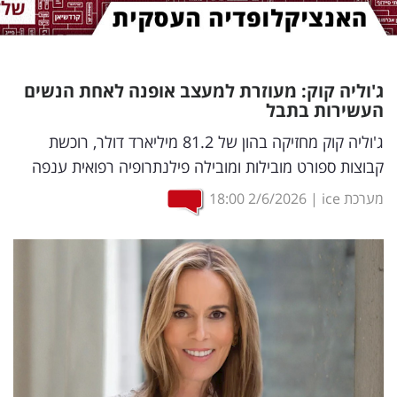
נדל"ן
דיגיטל
ג'וליה קוק: מעוזרת למעצב אופנה לאחת הנשים
וטק
העשירות בתבל
שיווק
ג'וליה קוק מחזיקה בהון של 81.2 מיליארד דולר, רוכשת
קבוצות ספורט מובילות ומובילה פילנתרופיה רפואית ענפה
ופרסום
מערכת ice
|
2/6/2026
18:00
משפט
מדדים
ומחקרים
דעות
רכילות
עסקית