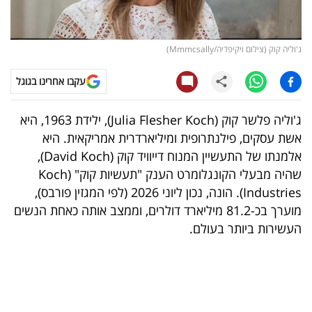
קריפטו
ג'וליה קוק (צילום ויקיפדיה/Mmmcsally)
ויראלי
עקבו אחרינו בגוגל
טלוויזיה
ג'וליה פלשר קוק (Julia Flesher Koch), ילידת 1963, היא
עסקי
אשת עסקים, פילנתרופית ומיליארדרית אמריקאית. היא
ספורט
אלמנתו של התעשיין המנוח דייוויד קוק (David Koch),
שהיה מבעלי הקונגלומרט הענק "תעשיות קוק" (Koch
קריירה
Industries). הונה, נכון ליוני 2026 (לפי המגזין פורבס),
ולימודים
מוערך בכ-81.2 מיליארד דולרים, וממצב אותה כאחת הנשים
העשירות ביותר בעולם.
מינויים
רייטינג
רכב