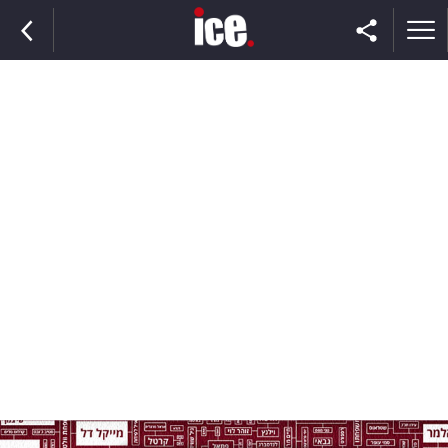
ראשי
הנבחרת
השוק
תקשורת
ומדיה
כסף
וצרכנות