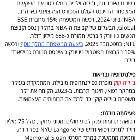
פרסמו
בשנים האחרונות, ג'וליה וילדיה החלו לגוון את השקעות
המשפחה ולהיכנס לעולם הספורט המקצועני בארה"ב.
באייס
NBA: ביוני 2024, רכשה המשפחה 15% מחברת BSE
Global, הבעלים של קבוצת ה-NBA ברוקלין נטס וקבוצת
עקבו
הנשים ניו יורק ליברטי, תמורת כ-688 מיליון דולר.
אחרינו:
NFL: בספטמבר 2025,
ביצעה המשפחה מהלך נוסף
ורכשה
10% מקבוצת הפוטבול ניו יורק ג'איינטס תמורת כמיליארד
דולר.
פילנתרופיה ובריאות
ג'וליה קוק
מוכרת כפילנתרופית מובילה, המתמקדת בעיקר
במחקר רפואי, חינוך ותרבות. ב-2023 הקימה את "קרן
משפחת ג'וליה קוק" כדי לרכז את תרומותיה העצמאיות.
פעילותה כוללת:
רפואה: תרומות ענק לבתי חולים ומכוני מחקר, כולל 75 מיליון
דולר למרכז רפואי חדש של NYU Langone בפלורידה,
ותמיכה מתמשכת במרכז הסרטן Memorial Sloan