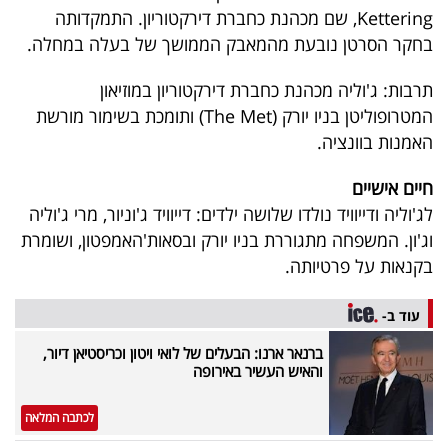
Kettering, שם מכהנת כחברת דירקטוריון. התמקדותה
בחקר הסרטן נובעת מהמאבק הממושך של בעלה במחלה.
תרבות: ג'וליה מכהנת כחברת דירקטוריון במוזיאון
המטרופוליטן בניו יורק (The Met) ותומכת בשימור מורשת
האמנות בוונציה.
חיים אישיים
לג'וליה ודייוויד נולדו שלושה ילדים: דייוויד ג'וניור, מרי ג'וליה
וג'ון. המשפחה מתגוררת בניו יורק ובסאות'האמפטון, ושומרת
בקנאות על פרטיותה.
עוד ב-
ברנאר ארנו: הבעלים של לואי ויטון וכריסטיאן דיור,
והאיש העשיר באירופה
לכתבה המלאה