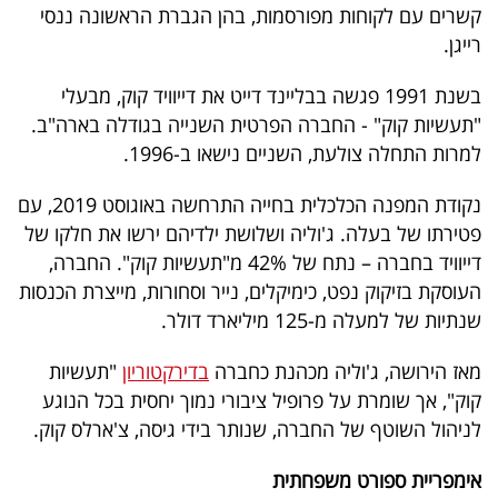
קשרים עם לקוחות מפורסמות, בהן הגברת הראשונה ננסי
40
רייגן.
בשנת 1991 פגשה בבליינד דייט את דייוויד קוק, מבעלי
שיתופי
"תעשיות קוק" - החברה הפרטית השנייה בגודלה בארה"ב.
פעולה
למרות התחלה צולעת, השניים נישאו ב-1996.
נקודת המפנה הכלכלית בחייה התרחשה באוגוסט 2019, עם
פטירתו של בעלה. ג'וליה ושלושת ילדיהם ירשו את חלקו של
דרושים
דייוויד בחברה – נתח של 42% מ"תעשיות קוק". החברה,
העוסקת בזיקוק נפט, כימיקלים, נייר וסחורות, מייצרת הכנסות
ניוזלטרים
שנתיות של למעלה מ-125 מיליארד דולר.
מאז הירושה, ג'וליה מכהנת כחברה
בדירקטוריון
"תעשיות
מייל
קוק", אך שומרת על פרופיל ציבורי נמוך יחסית בכל הנוגע
אדום
לניהול השוטף של החברה, שנותר בידי גיסה, צ'ארלס קוק.
אימפריית ספורט משפחתית