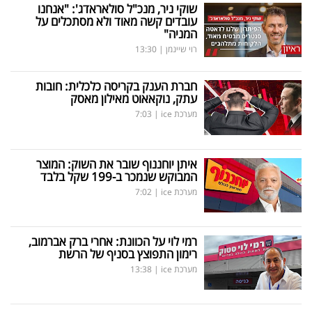
שוקי ניר, מנכ"ל סולאראדג': "אנחנו
עובדים קשה מאוד ולא מסתכלים על
המניה"
רוי שיינמן
|
13:30
חברת הענק בקריסה כלכלית: חובות
עתק, נוקאאוט מאילון מאסק
מערכת ice
|
7:03
איתן יוחננוף שובר את השוק: המוצר
המבוקש שנמכר ב-199 שקל בלבד
מערכת ice
|
7:02
רמי לוי על הכוונת: אחרי ברק אברמוב,
רימון התפוצץ בסניף של הרשת
מערכת ice
|
13:38