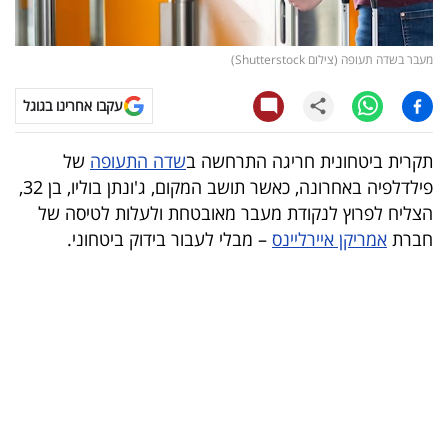
קריפטו
מעבר בשדה תעופה (צילום Shutterstock)
ויראלי
עקבו אחרינו בגוגל
טלוויזיה
תקרית ביטחונית חריגה התרחשה ב
שדה התעופה
של
עסקי
פילדלפיה באחרונה, כאשר תושב המקום, ג'ונתן בוליו, בן 32,
ספורט
הצליח לפרוץ לנקודת מעבר מאובטחת ולעלות לטיסה של
חברת
אמריקן איירליינס
– מבלי לעבור בידוק ביטחוני.
קריירה
ולימודים
מינויים
רייטינג
רכב