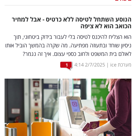
נדל"ן
הנוסע השתחל לטיסה ללא כרטיס - אבל למחיר
דיגיטל
הכואב הוא לא ציפה
וטק
הוא הצליח להיכנס לטיסה בלי לעבור בידוק ביטחוני, תוך
ניסיון שוחד ובתעוזה מפתיעה. מה שקרה בהמשך הוביל אותו
שיווק
לאולם בית המשפט ולחוב כספי עצום. איך זה נגמר?
ופרסום
מערכת ice
|
2/7/2025
4:14
1
משפט
מדדים
ומחקרים
דעות
רכילות
עסקית