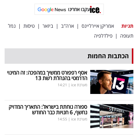
פרסמו
עקבו אחרינו
באייס
תגיות
אמריקן איירליינס
|
ארה"ב
|
ביזאר
|
טיסות
|
נמל
עקבו
תעופה
|
פילדלפיה
אחרינו:
הכתבות החמות
אסף רפפורט ממשיך במהפכה: זה המינוי
הדרמטי בהנהלת רשת 13
מערכת ice
|
14:21
ספורה נוחתת בישראל: התאריך המדויק
נחשף, 6 חנויות כבר החודש
מערכת ice
|
14:55