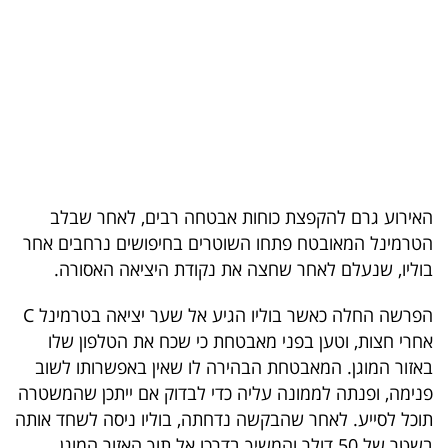
בריאות
תרבות
ופנאי
תיירות
TOP-
האירוע גרם להקפצת כוחות אבטחה רבים, לאחר שבלב
5
הטרמינל המאובטח פתחו השוטרים בחיפושים נרחבים אחר
בוליו, שנעלם לאחר שחצה את נקודת היציאה האסורה.
המילון
הכלכלי
הפרשה החלה כאשר בוליו הגיע אל שער יציאה בטרמינל C
אחרי חצות, וטען בפני מאבטחת כי שכח את הטלפון שלו
פודקאסט
באזור המוגן. המאבטחת הבהירה לו שאין באפשרותו לשוב
פנימה, ופנתה לממונה עליה כדי לבדוק אם ייתכן שהמשטרה
40
תוכל לסייע. לאחר שהבקשה נדחתה, בוליו ניסה לשחד אותה
UNDER
בשטר של 50 דולר והמשיך בדרכו אל תוך האזור המוגן.