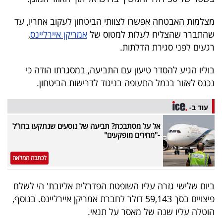
40
מצלמות האבטחה אפשרו לצוותי הביטחון לעקוב אחריו, עד
שהתברר שהצליח לעלות למטוס של
אמריקן איירליינס
,
רגעים לפני סגירת הדלתות.
שיתופי
פעולה
בוליו הגיע להסדר טיעון עם התביעה, במסגרתו הודה כי
נכנס לאזור בנמל התעופה בניגוד לדרישות הביטחון.
עוד ב-
דרושים
אל על מסתבכת? תביעה של נוסעים שנתקעו בחו"ל
ניוזלטרים
-"מחירים מופקעים"
לכתבה המלאה
מייל
ביום שלישי גזרה עליו השופטת הפדרלית אליזבת' הי לשלם
אדום
פיצויים בסך 59,143 דולר לחברת אמריקן איירליינס. בנוסף,
הוטלה עליו שנה של מאסר על תנאי.