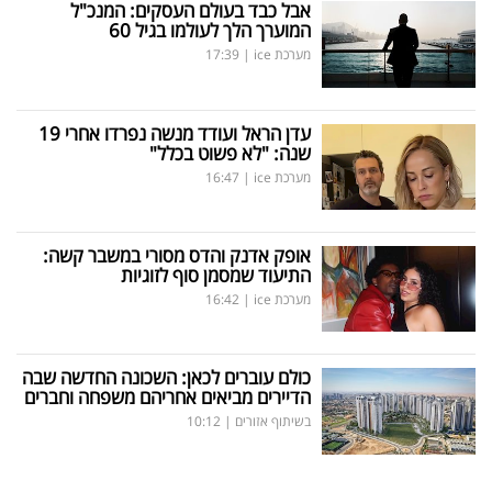
אבל כבד בעולם העסקים: המנכ"ל
המוערך הלך לעולמו בגיל 60
מערכת ice
|
17:39
עדן הראל ועודד מנשה נפרדו אחרי 19
שנה: "לא פשוט בכלל"
מערכת ice
|
16:47
אופק אדנק והדס מסורי במשבר קשה:
התיעוד שמסמן סוף לזוגיות
מערכת ice
|
16:42
כולם עוברים לכאן: השכונה החדשה שבה
הדיירים מביאים אחריהם משפחה וחברים
בשיתוף אזורים
|
10:12