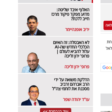
האלוף איבד שליטה:
מדוע מפקד פיקוד מרכז
חייב ללכת?
לאה
יריב אופנהיימר
חת
לא האבטלה: זה האיום
הכלכלי החדש שה-AI
לאל
עלול להביא לעולם |
פרופ' ירון זליכה
פרופ' ירון זליכה
הדלקת משואה על ידי
הרב אברהם זרביב
מסכנת את לוחמי צה"ל
עו"ד יהודה שפר
עוד בנבחרת >>