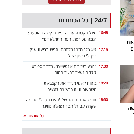
24/7 | כל הכותרות
מיכל הקטנה עברה תאונה קשה בהופעה:
16:48
"מכה מטורפת, הפה התמלא דם"
אות
ם
גיא פלג מכריז מלחמה: הגיש תביעת ענק
17:15
בסך 5 מיליון שקל
"נוגע באזורים אינטימיים": מדריך ספורט
17:30
לילדים נעצר בחשד חמור
ביטוח לאומי מגדיל את הקצבאות
18:20
משמעותית: זו הבשורה לזכאים
חודש אחרי הגמר של "האח הגדול": זה מה
18:30
שקרה עם גל רובין ורפאלה טווינה
שה
כל החדשות