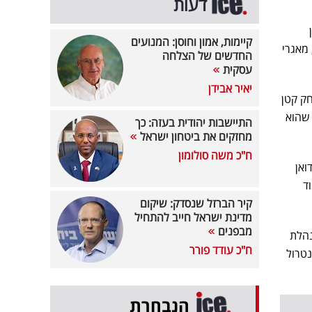
דעות
ן
קיימות, אמון וחוסן: המנועים
, מאגרי
החדשים של הצלחה
עסקית
יאיר אבידן
חק קטן
 שהוא
התיישבות יהודית בעזה: כך
מחזקים את ביטחון ישראל
ח"כ משה סולומון
ואן
ד
קיר הברזל שנסדק: שיקום
מדינת ישראל חייב להתחיל
מבפנים
נהלת
ח"כ עודד פורר
נטרול
הנבחרת