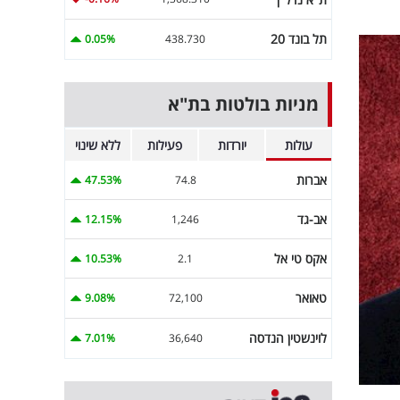
תל בונד 20
0.05%
438.730
מניות בולטות בת"א
עולות
יורדות
פעילות
ללא שינוי
אברות
47.53%
74.8
אב-גד
12.15%
1,246
אקס טי אל
10.53%
2.1
טאואר
9.08%
72,100
לוינשטין הנדסה
7.01%
36,640