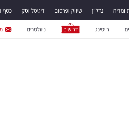
ומדיה
נדל"ן
שיווק ופרסום
דיגיטל וטק
כסף ו
ם
רייטינג
דרושים
ניוזלטרים
מי