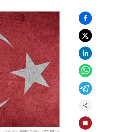
ארדואן (צילום pixabay, shutterstock)