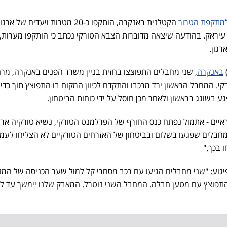
מתקפת הטרור
הקטלנית באנקרה, הותקפו כ-20 מטרות ויעדים של ארגו
כורדית ה-PKK בצפון עיראק. בהודעה שיצאה מדוברות הצבא הטורקי נכתב כי הותקפו מערות
גון.
באנקרה
, שני מחבלים התפוצצו בחזית בניין משרד הפנים באנקרה, מר
הטורקי. המחבל הראשון ירד מרכבו והתקדם לכיוון המקום בו התפוצץ תוך כדי
 בשוגג בראשון ולאחר מכן חוסל על ידי כוחות הביטחון.
איים - אתמול נפתח כנס החורף של הפרלמנט הטורקי, נשיא טורקיה ארד
מחבלים שפגעו בשלום ובביטחון של האזרחים הטורקיים לא הצליחו לעמו
 בכך."
גוע: "שני מחבלים הגיעו עם רכב מסחרי קל למול שער הכניסה של המ
התפוצץ עם מטען חבלה. המחבל השני נוטרל. המאבק שלנו יימשך עד ל