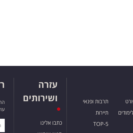
עזרה
רו
ושירותים
ורט
תרבות ופנאי
הרש
עול
לימודים
תיירות
כתבו אלינו
TOP-5