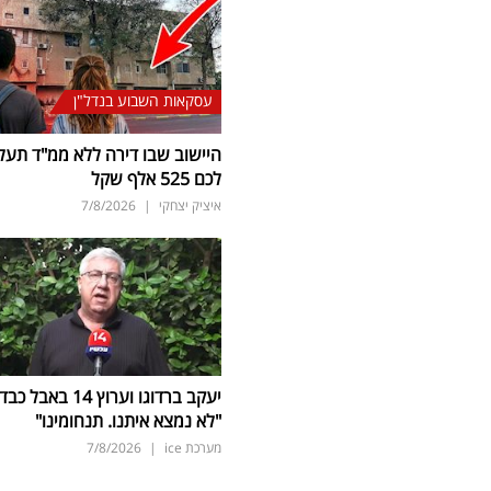
עסקאות השבוע בנדל"ן
היישוב שבו דירה ללא ממ"ד תעל
לכם 525 אלף שקל
איציק יצחקי
|
7/8/2026
יעקב ברדוגו וערוץ 14 באבל כב
"לא נמצא איתנו. תנחומינו"
מערכת ice
|
7/8/2026