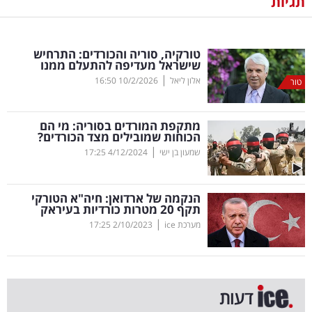
תגיות
נדל"ן
טורקיה, סוריה והכורדים: התרחיש
דיגיטל
שישראל מעדיפה להתעלם ממנו
וטק
|
אלון ליאל
10/2/2026
16:50
טור
שיווק
מתקפת המורדים בסוריה: מי הם
ופרסום
הכוחות שמובילים מצד הכורדים?
|
שמעון בן ישי
4/12/2024
17:25
משפט
הנקמה של ארדואן: חיה"א הטורקי
מדדים
תקף 20 מטרות כורדיות בעיראק
ומחקרים
|
מערכת ice
2/10/2023
17:25
דעות
רכילות
דעות
עסקית