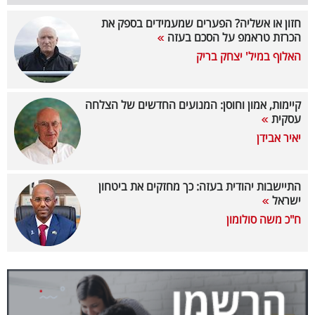
חזון או אשליה? הפערים שמעמידים בספק את
קריפטו
הכרזת טראמפ על הסכם בעזה
האלוף במיל' יצחק בריק
ויראלי
טלוויזיה
קיימות, אמון וחוסן: המנועים החדשים של הצלחה
עסקית
עסקי
יאיר אבידן
ספורט
קריירה
התיישבות יהודית בעזה: כך מחזקים את ביטחון
ישראל
ולימודים
ח"כ משה סולומון
מינויים
רייטינג
רכב