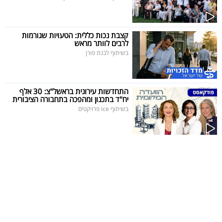
40
קצבת נכות כללית: הטעויות שגורמות
לרבים לוותר מראש
שיתופי
בשיתוף לבנת פורן
פעולה
התחדשות עירונית בראשל"צ: 30 אלף
יח"ד בתכנון ומהפכה בתחבורה הציבורית
דרושים
בשיתוף ice פרויקטים
ניוזלטרים
מייל
אדום