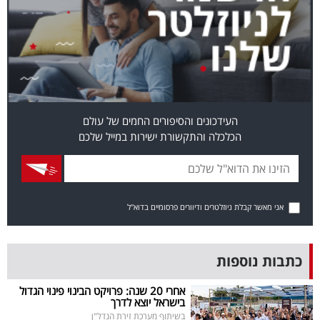
בריאות
תרבות
ופנאי
תיירות
העידכונים והסיפורים החמים של עולם
הכלכלה והתקשורת ישירות במייל שלכם
TOP-
5
המילון
אני מאשר קבלת ניוזלטרים ודיוורים פרסומיים בדוא"ל
הכלכלי
פודקאסט
כתבות נוספות
40
אחרי 20 שנה: פרויקט הבינוי פינוי הגדול
בישראל יוצא לדרך
UNDER
בשיתוף מערכת זירת הנדל"ן