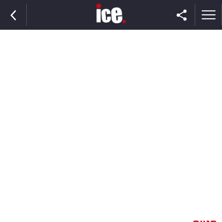
ראשי
הנבחרת
השוק
תקשורת
ומדיה
כסף
וצרכנות