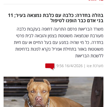
נדל"ן
בהלה בחדרה: כלבה עם כלבת נמצאה בעיר; 11
דיגיטל
בני אדם כבר הופנו לטיפול
וטק
משרד הבריאות פרסם התרעה דחופה בעקבות כלבה
מעורבת שנמצאה משוטטת בצפון והובאה לבית פרטי
שיווק
בחדרה. כל מי שהיה במגע עם בעל החיים או עם חיות
ופרסום
משוטטות באזור בתחילת אפריל נקרא לפנות בדחיפות
ללשכות הבריאות
משפט
מערכת ice
|
16/4/2026
9:56
מדדים
ומחקרים
דעות
רכילות
עסקית