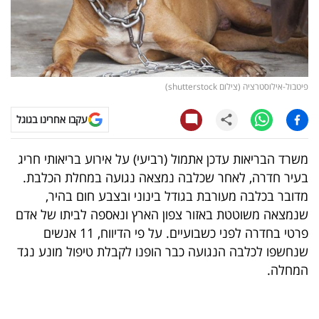
קריפטו
ויראלי
פיטבול-אילוסטרציה (צילום shutterstock)
טלוויזיה
עקבו אחרינו בגוגל
עסקי
ספורט
משרד הבריאות עדכן אתמול (רביעי) על אירוע בריאותי חריג
בעיר חדרה, לאחר שכלבה נמצאה נגועה במחלת הכלבת.
קריירה
מדובר בכלבה מעורבת בגודל בינוני ובצבע חום בהיר,
ולימודים
שנמצאה משוטטת באזור צפון הארץ ונאספה לביתו של אדם
פרטי בחדרה לפני כשבועיים. על פי הדיווח, 11 אנשים
מינויים
שנחשפו לכלבה הנגועה כבר הופנו לקבלת טיפול מונע נגד
המחלה.
רייטינג
רכב