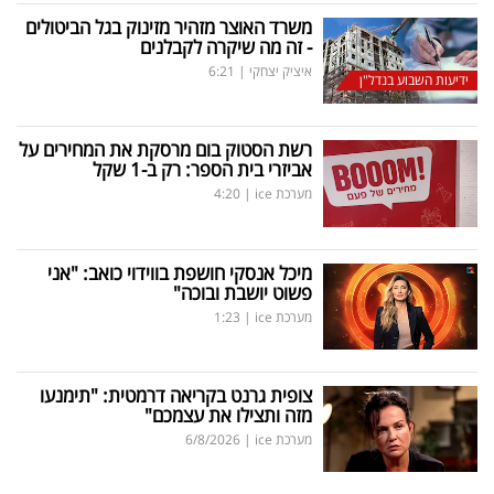
משרד האוצר מזהיר מזינוק בגל הביטולים
- זה מה שיקרה לקבלנים
איציק יצחקי
|
6:21
ידיעות השבוע בנדל"ן
רשת הסטוק בום מרסקת את המחירים על
אביזרי בית הספר: רק ב-1 שקל
מערכת ice
|
4:20
מיכל אנסקי חושפת בווידוי כואב: "אני
פשוט יושבת ובוכה"
מערכת ice
|
1:23
צופית גרנט בקריאה דרמטית: "תימנעו
מזה ותצילו את עצמכם"
מערכת ice
|
6/8/2026