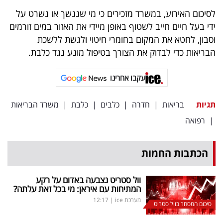
פרסמו
לסיכום האירוע, במשרד מזכירים כי מי שננשך או נשרט על
באייס
ידי בעל חיים חייב לשטוף באופן מיידי את האזור במים זורמים
וסבון, לחטא את המקום בחומרי חיטוי ולגשת ללשכת
עקבו
הבריאות כדי לבדוק את הצורך בטיפול מונע נגד כלבת.
אחרינו:
עקבו אחרינו
תגיות
בריאות
|
חדרה
|
כלבים
|
כלבת
|
משרד הבריאות
|
רפואה
הכתבות החמות
וול סטריט נצבעה באדום על רקע
המתיחות עם איראן: מי בכל זאת עלתה?
מערכת ice
|
12:17
סיכום המסחר בוול סטריט