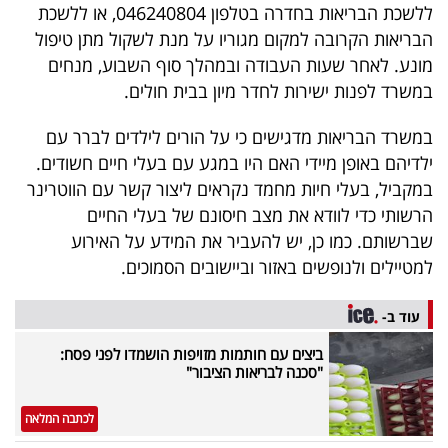
ללשכת הבריאות בחדרה בטלפון 046240804, או ללשכת
40
הבריאות הקרובה למקום מגוריו על מנת לשקול מתן טיפול
מונע. לאחר שעות העבודה ובמהלך סוף השבוע, מנחים
במשרד לפנות ישירות לחדר מיון בבית חולים.
שיתופי
פעולה
במשרד הבריאות מדגישים כי על הורים לילדים לברר עם
ילדיהם באופן מיידי האם היו במגע עם בעלי חיים חשודים.
במקביל, בעלי חיות מחמד נקראים ליצור קשר עם הווטרינר
הרשותי כדי לוודא את מצב חיסונם של בעלי החיים
דרושים
שברשותם. כמו כן, יש להעביר את המידע על האירוע
למטיילים ולנופשים באזור וביישובים הסמוכים.
ניוזלטרים
עוד ב-
מייל
ביצים עם חותמות מזויפות הושמדו לפני פסח:
"סכנה לבריאות הציבור"
אדום
לכתבה המלאה