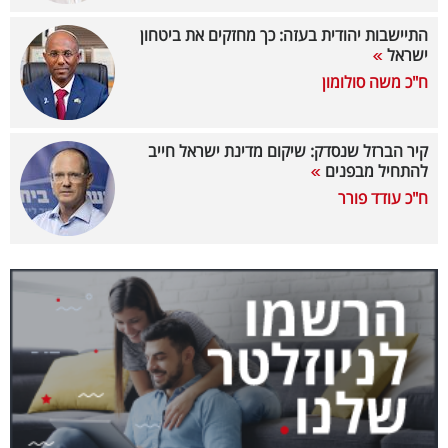
40
התיישבות יהודית בעזה: כך מחזקים את ביטחון
ישראל
ח"כ משה סולומון
שיתופי
פעולה
קיר הברזל שנסדק: שיקום מדינת ישראל חייב
להתחיל מבפנים
ח"כ עודד פורר
דרושים
ניוזלטרים
מייל
אדום