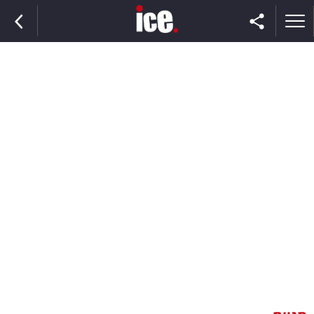
ראשי
הנבחרת
השוק
תקשורת
ומדיה
כסף
וצרכנות