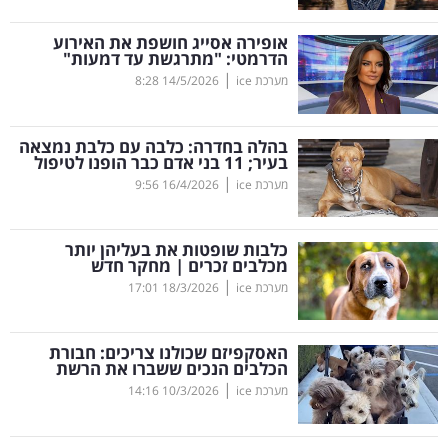
קריפטו
אופירה אסייג חושפת את האירוע
הדרמטי: "מתרגשת עד דמעות"
|
מערכת ice
14/5/2026
8:28
ויראלי
טלוויזיה
בהלה בחדרה: כלבה עם כלבת נמצאה
בעיר; 11 בני אדם כבר הופנו לטיפול
עסקי
|
מערכת ice
16/4/2026
9:56
ספורט
כלבות שופטות את בעליהן יותר
קריירה
מכלבים זכרים | מחקר חדש
|
ולימודים
מערכת ice
18/3/2026
17:01
מינויים
האסקפיזם שכולנו צריכים: חבורת
הכלבים הנכים ששברו את הרשת
רייטינג
|
מערכת ice
10/3/2026
14:16
רכב