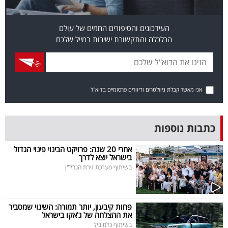
פרסמו
באייס
העידכונים והסיפורים החמים של עולם
הכלכלה והתקשורת ישירות במייל שלכם
עקבו
אחרינו:
אני מאשר קבלת ניוזלטרים ודיוורים פרסומיים בדוא"ל
כתבות נוספות
אחרי 20 שנה: פרויקט הבינוי פינוי הגדול
בישראל יוצא לדרך
בשיתוף מערכת זירת הנדל"ן
פחות קיבעון, יותר תמורה: השינוי שמסביר
את ההצלחה של ג'אקו בישראל
בשיתוף כלמוביל