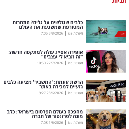
תגיות
נדל"ן
כלבים שגולשים על גלים? התחרות
דיגיטל
המטורפת שמשגעת את העולם
וטק
|
מערכת ice
3/8/2026
7:05
צפו
שיווק
אופירה אסייג עולה למתקפה חדשה:
ופרסום
"זה מביא לי עצבים"
|
מערכת ice
22/7/2026
10:50
משפט
הרשת זועמת: 'המשביר' מציעה כלבים
מדדים
גזעיים למכירה באתר
ומחקרים
|
מערכת ice
28/6/2026
9:27
דעות
מהפכה בעולם הפרסום בישראל: כלב
מונה לפרזנטור של חברה
רכילות
|
מערכת ice
1/6/2026
7:08
עסקית