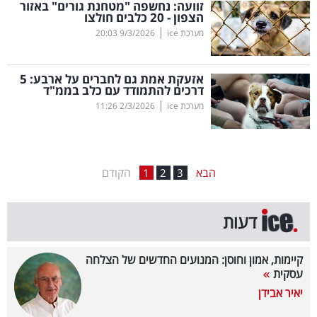
זוועה: נחשפה "מטחנת גורים" באזור
הצפון - 20 כלבים חולצו
בריאות
|
מערכת ice
9/3/2026
20:03
תרבות
ופנאי
אזעקת אמת גם לחברים על ארבע: 5
דרכים להתמודד עם כלב בממ"ד
|
מערכת ice
2/3/2026
11:26
תיירות
TOP-
5
הבא
הקודם
1
2
3
המילון
דעות
הכלכלי
פודקאסט
קיימות, אמון וחוסן: המנועים החדשים של הצלחה
עסקית
40
יאיר אבידן
UNDER