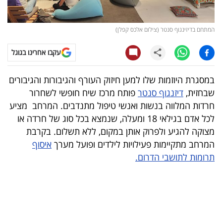
קריפטו
המתחם בדיזינגוף סנטר (צילום אלכס קפלן)
ויראלי
עקבו אחרינו בגוגל
טלוויזיה
במסגרת היוזמות שלו למען חיזוק העורף והגיבורות והגיבורים
עסקי
שבחזית,
דיזנגוף סנטר
פותח מרכז שיח חופשי לשחרור
ספורט
חרדות המלווה בנשות ואנשי טיפול מתנדבים. המרחב מציע
לכל אדם בגילאי 18 ומעלה, שנמצא בכל סוג של חרדה או
קריירה
מצוקה להגיע ולפרוק אותן במקום, ללא תשלום. בקרבת
ולימודים
המרחב מתקיימות פעילויות לילדים ופועל מערך
איסוף
תרומות לתושבי הדרום.
מינויים
רייטינג
רכב