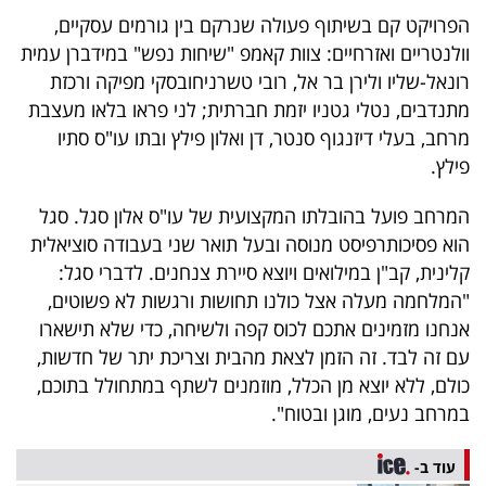
40
הפרויקט קם בשיתוף פעולה שנרקם בין גורמים עסקיים,
וולנטריים ואזרחיים: צוות קאמפ "שיחות נפש" במידברן עמית
רונאל-שליו ולירן בר אל, רובי טשרניחובסקי מפיקה ורכזת
שיתופי
מתנדבים, נטלי גטניו יזמת חברתית; לני פראו בלאו מעצבת
מרחב, בעלי דיזנגוף סנטר, דן ואלון פילץ ובתו עו"ס סתיו
פעולה
פילץ.
המרחב פועל בהובלתו המקצועית של עו"ס אלון סגל. סגל
דרושים
הוא פסיכותרפיסט מנוסה ובעל תואר שני בעבודה סוציאלית
קלינית, קב"ן במילואים ויוצא סיירת צנחנים. לדברי סגל:
ניוזלטרים
"המלחמה מעלה אצל כולנו תחושות ורגשות לא פשוטים,
אנחנו מזמינים אתכם לכוס קפה ולשיחה, כדי שלא תישארו
עם זה לבד. זה הזמן לצאת מהבית וצריכת יתר של חדשות,
מייל
כולם, ללא יוצא מן הכלל, מוזמנים לשתף במתחולל בתוכם,
אדום
במרחב נעים, מוגן ובטוח".
עוד ב-