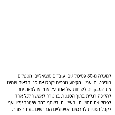
בריאות
תרבות
ופנאי
תיירות
TOP-
5
המילון
למעלה מ-80 פסיכולוגים, עובדים סוציאליים, מטפלים
הכלכלי
הוליסטיים ואנשי מקצוע נוספים יקבלו את פני הבאים ויזמינו
את המבקרים לשיחות של אחד על אחד או לצאת יחד
פודקאסט
להליכה רגלית בתוך הסנטר, במטרה לאפשר לכל אחד
לפרוק את תחושותיו האישיות, לשתף במה שעובר עליו ואף
40
לקבל הפניות למרכזים הטיפוליים הנדרשים בעת הצורך.
UNDER