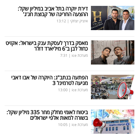
דירת יוקרה בתל אביב במיליון שקל:
ההצעה החריגה של קבוצת חג'ג'
איציק יצחקי
|
13:12
מאסק בדרך לעסקת ענק בישראל: אקזיט
כחול לבן ב־6 מיליארד דולר
מערכת ice
|
7:31
הפתעה בנתב"ג: היוקרה של אבו דאבי
מגיעה לטרמינל 3
מערכת ice
|
13:00
ביטוח לאומי מחלק מחר 335 מיליון שקל:
בשורה למאות אלפי ישראלים
מערכת ice
|
10:05