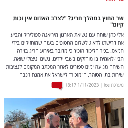
נדל"ן
שר החוץ במהלך חריג? "לצלב האדום אין זכות
דיגיטל
קיום"
וטק
אלי כהן שוחח עם נשיאת הארגון מיריאנה ספוליריק והביע
את דרישתו לדאוג לשלום החטופים בעזה שמוחזיקים בידי
שיווק
חמאס. בכיר הליכוד הזכיר כי מדובר באירוע חריג בזירה
ופרסום
הבין-לאומית בו מוחזקים בשבי ילדים, נשים וניצולי שואה.
השיחה מגיעה ימים ספורים לאחר המכתב המקומם לנציבות
משפט
שירות בתי הסוהר, ה"מזכיר" לישראל את אמנת ז'נבה
מדדים
מערכת ice
|
1/11/2023
18:17
ומחקרים
דעות
רכילות
עסקית