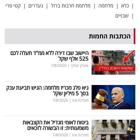
|
כלא
|
מלחמה
|
מלחמת חרבות ברזל
|
נעדרים
|
קטי פרי
|
שבויים
הכתבות החמות
היישוב שבו דירה ללא ממ"ד תעלה לכם
525 אלף שקל
איציק יצחקי
|
7/8/2026
עסקאות השבוע בנדל"ן
גיא פלג מכריז מלחמה: הגיש תביעת ענק
בסך 5 מיליון שקל
מערכת ice
|
7/8/2026
ביטוח לאומי מגדיל את הקצבאות
משמעותית: זו הבשורה לזכאים
מערכת ice
|
7/8/2026