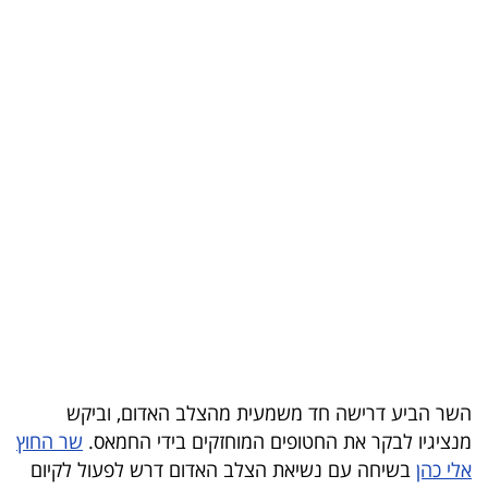
בריאות
תרבות
ופנאי
תיירות
TOP-
5
המילון
הכלכלי
פודקאסט
השר הביע דרישה חד משמעית מהצלב האדום, וביקש
40
מנציגיו לבקר את החטופים המוחזקים בידי החמאס.
שר החוץ
אלי כהן
בשיחה עם נשיאת הצלב האדום דרש לפעול לקיום
UNDER