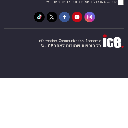
אני מאשר/ת קבלת ניוזלטרים ודיוורים פרסומיים בדוא"ל
I
nformation,
C
ommunication,
E
conomic
כל הזכויות שמורות לאתר ICE. ©