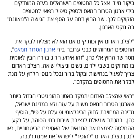
ביקור מיידי אצל כל החטופים הישראלים בעזה המוחזקים
40
בידי ארגון הטרור חמאס ולספק טיפול רפואי לחטופים
הזקוקים לכך. שר החוץ דחה על הסף את הגישה ה"מאוזנת"
בה נוקט הארגון.
שיתופי
פעולה
"לצלב האדום אין זכות קיום אם הוא לא מצליח לבקר את
החטופים המחוזקים כבני ערובה בידי
ארגון הטרור חמאס
",
מסר שר החוץ אלי כהן. "זהו אירוע חריג בזירה הבין-לאומית
בו מחוזקים בשבי ילדים, נשים וניצולי שואה. הצלב האדום
דרושים
צריך לפעול בנחישות ובקול ברור ובכל מנופי הלחץ על מנת
לבקר את החטופים בהקדם".
ניוזלטרים
"ראוי שהצלב האדום יתמקד באסון ההומניטרי הגדול ביותר
שארגון הטרור חמאס משית על עזה ולא במדינת ישראל,
מייל
מדינה המחויבת לחוק הבינלאומי ופועלת על פיו", הוסיף
אדום
כהן. במכתב שנשלח לנציבת שירות בתי הסוהר, על רקע
ההחלטה לצמצם את התנאים של האסירים הביטחוניים, ראו
לנכון בצלב האדום "להזכיר" לישראל את אמנת ז'נבה.