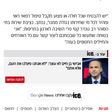
פרסמו
באייס
"יש להבטיח שכל חולה או פצוע מקבל טיפול רפואי ראוי
ומהיר לכל מי שחירותו נגזלה ממנו", נכתב. נציבת שירות בתי
עקבו
הסוהר רב גונדר קטי פרי השיבה לארגון בחריפות: "אני
אחרינו:
בטוחה שתעשו כל שבכוחכם ליצור קשר עם כל האזרחים
והחיילים החטופים בעזה"
עוד ב-
אבישי בן חיים לא עוצר: "לא אנחנו פיצלנו את העם,
אלא אתם"
לכתבה המלאה
עקבו אחרינו
תגיות
אסירים ביטחוניים
|
הצלב האדום
|
חטופים
|
חמאס