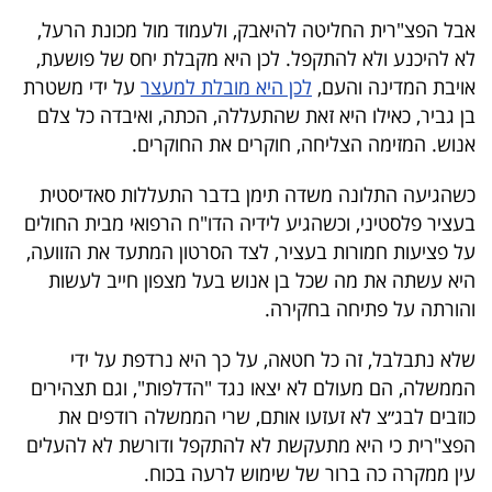
40
אבל הפצ"רית החליטה להיאבק, ולעמוד מול מכונת הרעל,
לא להיכנע ולא להתקפל. לכן היא מקבלת יחס של פושעת,
אויבת המדינה והעם,
לכן היא מובלת למעצר
על ידי משטרת
שיתופי
בן גביר, כאילו היא זאת שהתעללה, הכתה, ואיבדה כל צלם
פעולה
אנוש. המזימה הצליחה, חוקרים את החוקרים.
כשהגיעה התלונה משדה תימן בדבר התעללות סאדיסטית
בעציר פלסטיני, וכשהגיע לידיה הדו"ח הרפואי מבית החולים
דרושים
על פציעות חמורות בעציר, לצד הסרטון המתעד את הזוועה,
היא עשתה את מה שכל בן אנוש בעל מצפון חייב לעשות
ניוזלטרים
והורתה על פתיחה בחקירה.
שלא נתבלבל, זה כל חטאה, על כך היא נרדפת על ידי
מייל
הממשלה, הם מעולם לא יצאו נגד "הדלפות", וגם תצהירים
אדום
כוזבים לבג״צ לא זעזעו אותם, שרי הממשלה רודפים את
הפצ"רית כי היא מתעקשת לא להתקפל ודורשת לא להעלים
עין ממקרה כה ברור של שימוש לרעה בכוח.