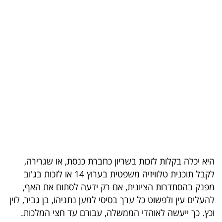
בריאות
תרבות
ופנאי
תיירות
TOP-
5
המילון
הכלכלי
היא יכלה בקלות לזכות בשריון כחברת כנסת, או שגרירה,
לקבל תוכנית טלוויזיה משפטית בערוץ 14 או לזכות בג'וב
פודקאסט
מפנק בהסתדרות הציונית, אם רק ידעה לסתום את האף,
להעלים עין ולפשוט כל ערך בסיסי למען נתניהו, בן גביר, לוין
40
וכץ. כך ייעשה לאוהדי הממשלה, עבורם עד חצי המלכות.
UNDER