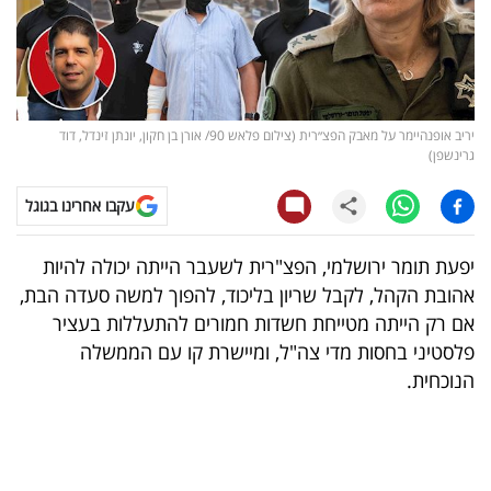
קריפטו
ויראלי
יריב אופנהיימר על מאבק הפצ״רית (צילום פלאש 90/ אורן בן חקון, יונתן זינדל, דוד
טלוויזיה
גרינשפן)
עסקי
עקבו אחרינו בגוגל
ספורט
יפעת תומר ירושלמי, הפצ"רית לשעבר הייתה יכולה להיות
קריירה
אהובת הקהל, לקבל שריון בליכוד, להפוך למשה סעדה הבת,
ולימודים
אם רק הייתה מטייחת חשדות חמורים להתעללות בעציר
פלסטיני בחסות מדי צה"ל, ומיישרת קו עם הממשלה
מינויים
הנוכחית.
רייטינג
רכב