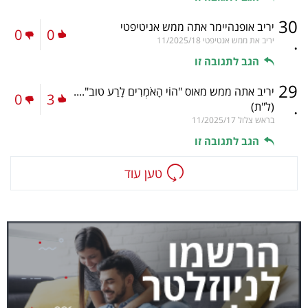
30
יריב אופנהיימר אתה ממש אניטיפטי
0
0
.
יריב את ממש אנטיפטי
11/2025/18
הגב לתגובה זו
29
יריב אתה ממש מאוס "הוֹי הָאֹמְרִים לָרַע טוב"....
0
3
.
(ל"ת)
בראש צלול
11/2025/17
הגב לתגובה זו
טען עוד