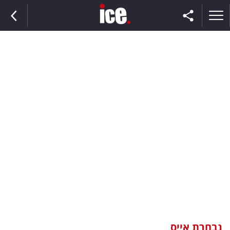
ראשי
הנבחרת
השוק
תקשורת
ומדיה
כסף
וצרכנות
נבחרת אייס