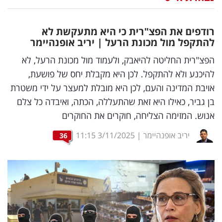
נדל"ן
רודפים את הפצ"רית כי היא מתעקשת לא
דיגיטל
להתקפל מול מכונת הרעל | יריב אופנהיימר
וטק
הפצ"רית החליטה להיאבק, ולעמוד מול מכונת הרעל, לא
להיכנע ולא להתקפל. לכן היא מקבלת יחס של פושעת,
שיווק
אויבת המדינה והעם, לכן היא מובלת למעצר על ידי משטרת
ופרסום
בן גביר, כאילו היא זאת שהתעללה, הכתה, ואיבדה כל צלם
אנוש. המזימה הצליחה, חוקרים את החוקרים
משפט
יריב אופנהיימר
|
3/11/2025
11:15
36
מדדים
ומחקרים
דעות
רכילות
עסקית