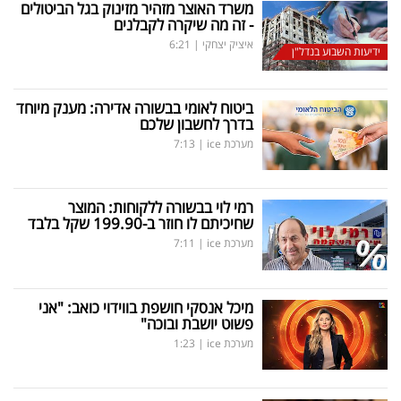
משרד האוצר מזהיר מזינוק בגל הביטולים
- זה מה שיקרה לקבלנים
איציק יצחקי
|
6:21
ידיעות השבוע בנדל"ן
ביטוח לאומי בבשורה אדירה: מענק מיוחד
בדרך לחשבון שלכם
מערכת ice
|
7:13
רמי לוי בבשורה ללקוחות: המוצר
שחיכיתם לו חוזר ב-199.90 שקל בלבד
מערכת ice
|
7:11
מיכל אנסקי חושפת בווידוי כואב: "אני
פשוט יושבת ובוכה"
מערכת ice
|
1:23