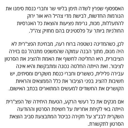
פרסמו
האספסוף שפרץ לשדה תימן בליווי שר וחברי כנסת סימנו את
באייס
הנורמות החדשות, לבישת מדי צה״ל היא אור ירוק
להתעללות, מכות, גרימת פציעות והוצאת כל האגרסיות
עקבו
החולניות ביותר על פלסטינים בהם מחזיק צה"ל.
אחרינו:
לכן, כשהמדינה נשטפה ברוח רעה, מבחינת הפצ"רית לא
היה מנוס, מתוך הבנה עמוקה שהמשפט מתנהל גם בזירה
הציבורית, היא החליטה לחשוף את האמת ולהציג את הסרטון
לציבור. זאת הייתה החלטה נכונה ומתבקשת והיא אינה
עבירה פלילית, כששרים וחברי כנסת משקרים ומסיתים, יש
חשיבות להציג בפני הציבור את כלל הממצאים והראיות
הקושרים את החשודים למעשים המתוארים בכתב האישום.
אם מנקים את כל רעשי הרקע, הטעות היחידה של הפצ"רית
הייתה באי לקיחת אחריות על חשיפת הסרטון וההודעה
השקרית לבג"צ על חקירה כביכול המתבצעת סביב הוצאת
הסרטון לתקשורת.