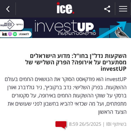
ראשי
השקעות נדל"ן בחו"ל: מדוע הישראלים
מסתערים על אירופה? הפרק השלישי של
הנבחרת
investUP
investUP הוא פודקאסט הסוקר את הנושאים החמים בעולם
השוק
ההשקעות. בפרק השלישי: נדב ברקוביץ', ניר גולדברג ואורן
ברסקי על שווקי ההשקעות החמים באירופה, על סקטורים
תקשורת
מתפתחים, ועל מה שכדאי להביא בחשבון לפני שעושים את
ומדיה
הצעד הראשון
כסף
בשיתוף IBI
|
26/5/2025
8:59
וצרכנות