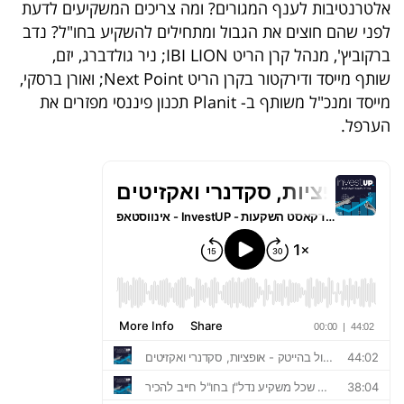
אלטרנטיבות לענף המגורים? ומה צריכים המשקיעים לדעת
בריאות
לפני שהם חוצים את הגבול ומתחילים להשקיע בחו"ל? נדב
ברקוביץ', מנהל קרן הריט
IBI LION
; ניר גולדברג, יזם,
תרבות
שותף מייסד ודירקטור בקרן הריט
Next Point
; ואורן ברסקי,
ופנאי
מייסד ומנכ"ל משותף ב-
Planit
תכנון פיננסי מפזרים את
הערפל.
תיירות
TOP-
5
המילון
הכלכלי
פודקאסט
40
UNDER