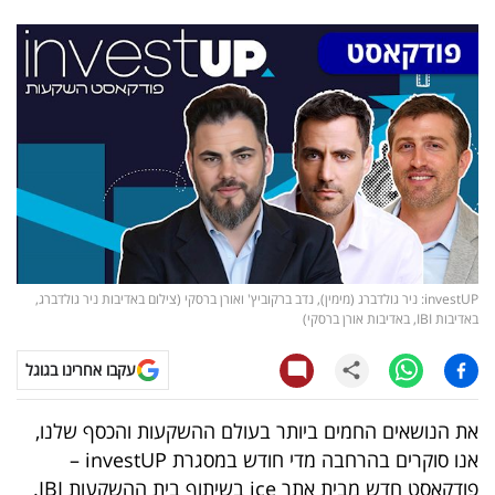
נדל"ן
דיגיטל
וטק
שיווק
ופרסום
משפט
investUP: ניר גולדברג (מימין), נדב ברקוביץ' ואורן ברסקי (צילום באדיבות ניר גולדברג,
מדדים
באדיבות IBI, באדיבות אורן ברסקי)
ומחקרים
עקבו אחרינו בגוגל
דעות
את הנושאים החמים ביותר בעולם ההשקעות והכסף שלנו,
רכילות
אנו סוקרים בהרחבה מדי חודש במסגרת
investUP
–
עסקית
פודקאסט חדש מבית אתר
ice
בשיתוף בית ההשקעות
IBI
.