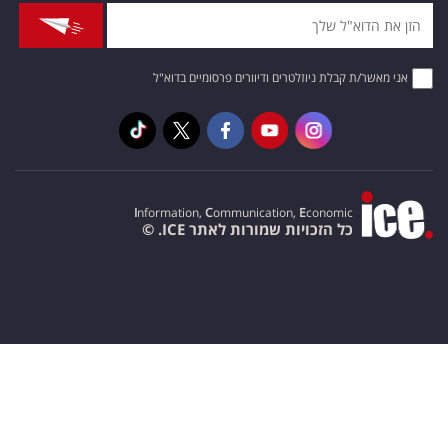
אני מאשר/ת קבלת ניוזלטרים ודיוורים פרסומיים בדוא"ל
I
nformation,
C
ommunication,
E
conomic
כל הזכויות שמורות לאתר ICE. ©