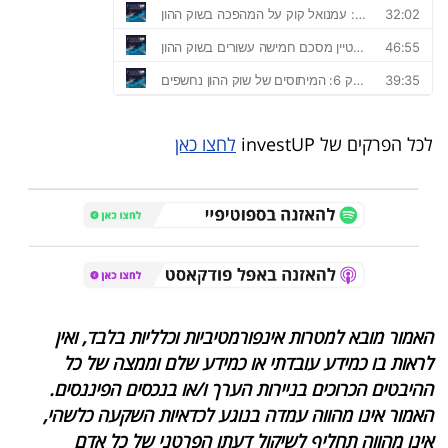
40
שיתופי
פעולה
לכל הפרקים של
investUP
לחצו כאן
דרושים
ניוזלטרים
האמור מובא למטרות אינפורמטיביות וכלליות בלבד, ואין
מייל
לראות בו כמידע עובדתי או כמידע שלם וממצה של כל
אדום
ההיבטים הכרוכים בניירות הערך ו/או בנכסים הפיננסים.
האמור אינו מהווה עמדה בנוגע לכדאיות השקעה כלשהי,
אינו מהווה תחליף לשיקול דעתו הפרטני של כל אדם