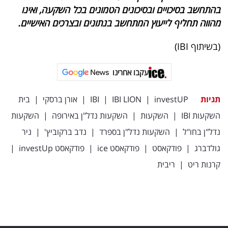
פרסמו
בהתחשב בסיכויים ובסיכונים הטמונים בכל השקעה, ואינו
באייס
מהווה תחליף לייעוץ המתחשב בנתונים ובצרכים האישיים.
עקבו
(בשיתוף IBI)
אחרינו:
עקבו אחרינו
תגיות
investUP
|
IBI LION
|
IBI
|
אורן ברסקי
|
בית
השקעות IBI
|
השקעות
|
השקעות נדל"ן באירופה
|
השקעות
נדל"ן בחו"ל
|
השקעות נדל"ן בספרד
|
נדב ברקוביץ'
|
ניר
גולדברג
|
פודקאסט
|
פודקאסט ice
|
פודקאסט investUp
|
קרנות ריט
|
ריבית