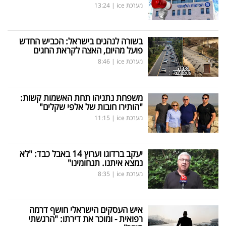
מערכת ice
|
13:24
בשורה לנהגים בישראל: הכביש החדש
פועל מהיום, האצה לקראת החגים
מערכת ice
|
8:46
משפחת נתניהו תחת האשמות קשות:
"הותירו חובות של אלפי שקלים"
מערכת ice
|
11:15
יעקב ברדוגו וערוץ 14 באבל כבד: "לא
נמצא איתנו. תנחומינו"
מערכת ice
|
8:35
איש העסקים הישראלי חושף דרמה
רפואית - ומוכר את דירתו: "הרגשתי