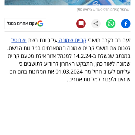
ישרוטל (צילום הדס פארוש פלאש 90)
קריפטו
עקבו אחרינו בגוגל
ויראלי
זעם רב בקרב תושבי
קריית שמונה
על כוונת רשת
ישרוטל
טלוויזיה
לפנות את תושבי קריית שמונה המתארחים במלונות הרשת.
עסקי
במכתב שנשלח ב-14.2.24 למנהל אזור אילת מטעם קריית
שמונה ליאור כהן, התבקש האחרון להודיע לתושבים כי
ספורט
עליהם לעזוב החל מה-01.03.2024 את המלונות בהם הם
קריירה
שוהים ולעבור למלונות אחרים.
ולימודים
מינויים
רייטינג
רכב