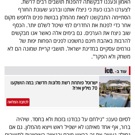
האמון ונעננו לבקשתה להפנות תושבים רבים לרשת.
לצערנו הבנו כעת כי ניצלו אותנו וברגע שעונת החורף
הסתיימה התבקשנו לצאת מהמלון בבושת פנים ולחפש מקום
אחר כדי לפנות את החדרים למי שיכול לשלם יותר. הכסף
שוב ניצח את הערכים. גם בימים אלה כאשר אנו מבקשים
להרבות באהבת חינם נחשפנו לפנים הפחות יפות של
גורמים עסקיים במדינת ישראל. תושבי קריית שמונה הם לא
משחק ולא הפקר".
עוד ב-
ישרוטל פותחת רשת מלונות חדשה: במה הושקעו
70 מיליון אירו?
לכתבה המלאה
לסיום טענו: "נילחם על כבודנו בזכות ולא בחסד. שיהיה
ברור, אף אחד מאיתנו לא ישפיל ראש וייצא מהמלון. גם אם
נסולק נעשה את זה בראש מורם ובגאווה האופיינית לתושבים