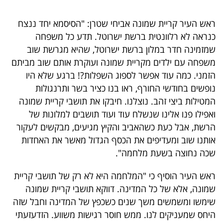
40
ראש העיר קריית שמונה אביחי שטרן: "הסיסמא יחד ננצח
כנראה לא רלוונטית ברשת ישרוטל. תדע כל משפחה
שיתופי
שמזמינה חדר במלון ברשת ישרוטל, שהיא מגרשת שוב
משפחה עם ילדים מקריית שמונה ועוקרת אותם שוב מביתם
פעולה
הזמני. כמה עוד אפשר לספוג השפלות?! ברגע שלא היו
נופשים בחודשי החורף, ראו בנו כציר בשר ותרנגולות
המטילות ביצי זהב. נוצלנו. חיבקו את תושבי קריית שמונה
דרושים
ואפילו פנו אלינו שנשלח עוד ועוד תושבים למלונות של
הרשת, אבל כעת כשהאביב והקיץ מגיעים, מבקשים לעקור
ניוזלטרים
אותנו שוב ומעדיפים את הכסף הגדול מאשר את האחדות
שכה נחוצה בשעת מלחמה".
מייל
ראש העיר הוסיף כי "המלחמה היא לא רק של תושבי קריית
אדום
שמונה, אלא של כל המדינה. דווקא תושבי קריית שמונה
שימשו ומשמשים משך שנים כשכפץ של המדינה וחבל שזה
היחס שמעניקים לנו. ממש חוסר רגישות משווע. הזדעזעתי