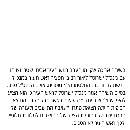
בריאות
תרבות
ופנאי
תיירות
TOP-
5
בשיחה ארוכה שקיימו הערב ראש העיר אביחי שטרן וצוותו
עם מנכ"ל ישרוטל ליאור רביב, הפציר ראש העיר במנכ"ל
המילון
הרשת לחזור בו מהחלטתו הלא מוסרית, אולם המנכ"ל סרב.
הכלכלי
בסיום השיחה אמר מנכ"ל ישרוטל לראש העיר כי הוא מציע
להיפגש ולחשוב יחד מה עושים כאשר בכל מקרה התוצאה
פודקאסט
הסופית הייתה מציאת פתרון לעזיבת התושבים ולעזרה של
חברת ישרוטל בהובלת הציוד של התושבים למלונות חלופיים
40
ולכך ראש העיר לא הסכים.
UNDER