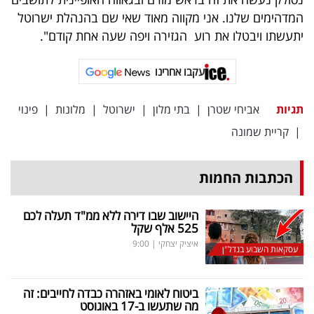
המדהימים שלנו. אני מקווה מאוד שאי שם בהנהלת ישרוטל
יתעשתו ויבטלו את רוע הגזירה ויפה שעה אחת קודם".
עקבו אחרינו
תגיות
אביחי שטרן
|
בתי מלון
|
ישרוטל
|
מלונות
|
פינוי
|
קריית שמונה
הכתבות החמות
היישוב שבו דירה ללא ממ"ד תעלה לכם
525 אלף שקל
איציק יצחקי
|
9:00
עסקאות השבוע בנדל"ן
ביטוח לאומי באזהרה כבדה לחייבים: זה
מה שתעשו ב-17 באוגוסט