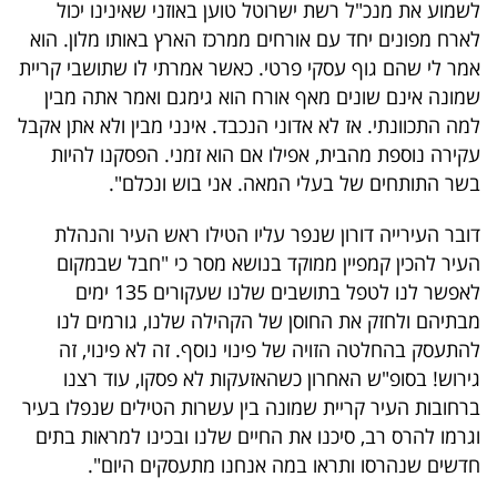
פרסמו
לשמוע את מנכ"ל רשת ישרוטל טוען באוזני שאינינו יכול
לארח מפונים יחד עם אורחים ממרכז הארץ באותו מלון. הוא
באייס
אמר לי שהם גוף עסקי פרטי. כאשר אמרתי לו שתושבי קריית
שמונה אינם שונים מאף אורח הוא גימגם ואמר אתה מבין
עקבו
למה התכוונתי. אז לא אדוני הנכבד. אינני מבין ולא אתן אקבל
אחרינו:
עקירה נוספת מהבית, אפילו אם הוא זמני. הפסקנו להיות
בשר התותחים של בעלי המאה. אני בוש ונכלם".
דובר העירייה דורון שנפר עליו הטילו ראש העיר והנהלת
העיר להכין קמפיין ממוקד בנושא מסר כי "חבל שבמקום
לאפשר לנו לטפל בתושבים שלנו שעקורים 135 ימים
מבתיהם ולחזק את החוסן של הקהילה שלנו, גורמים לנו
להתעסק בהחלטה הזויה של פינוי נוסף. זה לא פינוי, זה
גירוש! בסופ"ש האחרון כשהאזעקות לא פסקו, עוד רצנו
ברחובות העיר קריית שמונה בין עשרות הטילים שנפלו בעיר
וגרמו להרס רב, סיכנו את החיים שלנו ובכינו למראות בתים
חדשים שנהרסו ותראו במה אנחנו מתעסקים היום".