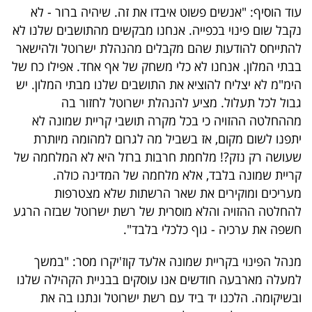
עוד הוסיף: "אנשים פשוט איבדו את זה. שיהיה ברור - לא
נקבל שום פינוי בכפייה. אנחנו מבקשים מהתושבים שלנו לא
להתייחס להודעות שהם מקבלים מהנהלת ישרוטל ולהישאר
בבתי המלון. אנחנו לא כלי משחק של אף אחד. אפילו כח של
הימ"מ לא יצליח להוציא את התושבים שלנו מבתי המלון. יש
גבול לכל תעלול. מציע להנהלת ישרוטל לחזור בה
מההחלטה ההזויה כי בכל מקרה תושבי קריית שמונה לא
יתפנו לשום מקום, אז בשביל מה לגרום למהומה מיותרת
שעושה רק נזק?! מלחמת חרבות ברזל היא לא המלחמה של
קריית שמונה בלבד, אלא מלחמה של המדינה כולה.
מעריכים ומוקירים את שאר הרשתות שלא מצטרפות
להחלטה ההזויה והלא מוסרית של רשת ישרוטל שבזה הרגע
חשפה את ערכיה - גוף כלכלי בלבד".
מנהל הפינוי בקריית שמונה אלעד קוז'יקרו מסר: "במשך
למעלה מארבעה חודשים אנו עוסקים בבניית הקהילה שלנו
ובשיקומה. הלכנו יד ביד עם רשת ישרוטל ונתנו בה את