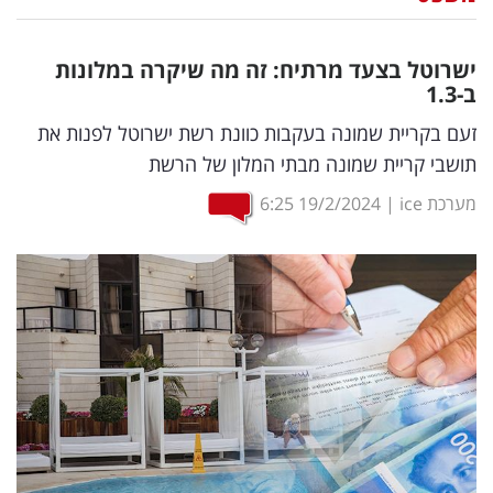
נדל"ן
ישרוטל בצעד מרתיח: זה מה שיקרה במלונות
דיגיטל
ב-1.3
וטק
זעם בקריית שמונה בעקבות כוונת רשת ישרוטל לפנות את
תושבי קריית שמונה מבתי המלון של הרשת
שיווק
מערכת ice
|
19/2/2024
6:25
ופרסום
משפט
מדדים
ומחקרים
דעות
רכילות
עסקית