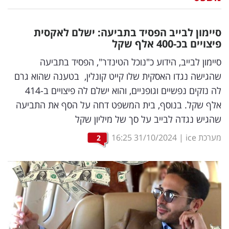
נדל"ן
סיימון לבייב הפסיד בתביעה: ישלם לאקסית
דיגיטל
פיצויים בכ-400 אלף שקל
וטק
סיימון לבייב, הידוע כ"נוכל הטינדר", הפסיד בתביעה
שהגישה נגדו האסקית שלו קייט קונלין, בטענה שהוא גרם
שיווק
לה נזקים נפשיים וגופניים, והוא ישלם לה פיצויים ב-414
ופרסום
אלף שקל. בנוסף, בית המשפט דחה על הסף את התביעה
שהגיש נגדה לבייב על סך של מיליון שקל
משפט
מערכת ice
|
31/10/2024
16:25
2
מדדים
ומחקרים
דעות
רכילות
עסקית