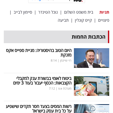
פרסמו
באייס
תגיות
בית משפט השלום
|
נוכל הטינדר
|
סיימון לבייב
|
פיצויים
|
קייט קונלין
|
תביעה
עקבו
אחרינו:
הכתבות החמות
היום הטוב בהיסטוריה: מניית ספייס אקס
מזנקת
רוי שיינמן
|
8:14
ביטוח לאומי בבשורת ענק למקבלי
הקצבאות: הכסף יעבור בעוד 3 ימים
מערכת ice
|
7:12
רשות המסים בצעד חסר תקדים שישפיע
על כל בית עסק בישראל