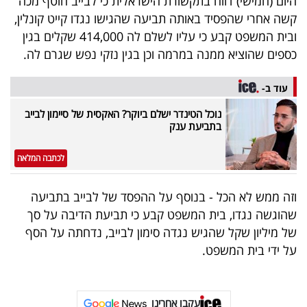
היום (חמישי) דווח בתקשורת הישראלית כי לבייב חוטף מכה
40
קשה אחרי שהפסיד באותה תביעה שהגישו נגדו קייט קונלין,
ובית המשפט קבע כי עליו לשלם לה 414,000 שקלים בגין
כספים שהוציא ממנה במרמה וכן בגין נזקי נפש שגרם לה.
שיתופי
פעולה
עוד ב-
נוכל הטינדר ישלם ביוקר? האקסית של סיימון לבייב
בתביעת ענק
דרושים
לכתבה המלאה
ניוזלטרים
וזה ממש לא הכל - בנוסף על ההפסד של לבייב בתביעה
שהוגשה נגדו, בית המשפט קבע כי תביעת הדיבה על סך
של מיליון שקל שהגיש נגדה סימון לבייב, נדחתה על הסף
מייל
על ידי בית המשפט.
אדום
עקבו אחרינו