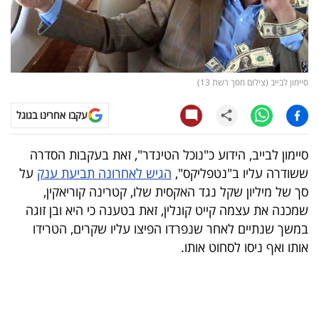
קריפטו
ויראלי
סיימון לבייב (צילום מסך רשת 13)
טלוויזיה
עקבו אחרינו בגוגל
עסקי
ספורט
סיימון לבייב, הידוע כ"נוכל הטינדר", זאת בעקבות הסדרה
ששודרה עליו ב"נטפליקס",
הגיש לאחרונה תביעת ענק
על
קריירה
סך של מיליון שקל נגד האקסית שלו, קטרינה קוריאקין,
ולימודים
שמכנה את עצמה קייט קונלין, זאת בטענה כי היא ובן זוגה
במשך שנתיים לאחר שנפרדו הפיצו עליו שקרים, הטרידו
מינויים
אותו ואף ניסו לסחוט אותו.
רייטינג
רכב