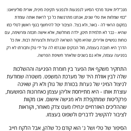
מנכ"לית איגוד מרכזי הסיוע לנפגעות ולנפגעי תקיפה מינית, אורית סוליציאנו:
"כמי שמלוות את טלי שנים, אנחנו מתרגשות כל כך לראות אותה עומדת
במקום הראוי לה - באור, ולא בצל. הציבור יכול להיחשף בגוף ראשון לטלי כמו
שהיא - כבר לא תלמידת תיכון, ילדה מוחלשת, אלא אישה חכמה ומרשימה, עם
כוחות נפשיים אדירים, שהיא מקור השראה לנערות ולצעירות רבות. את כל
הדרך היא חצבה בעצמה, מול הנזקים שנגרמו לה על ידי גולן וחבורתו לא רק
בפגיעה עצמה, אלא גם בשנים שלאחר חשיפת הפרשה.
התחקיר משקף את הפער בין חומרת הפגיעה וההשלכות
שלה לבין אוזלת היד של מערכת המשפט. משטרה שמודעת
לניצול המיני של נערות בכוורת של גולן ולא רק שאינה
עוצרת אותו - היא מתייחסת אליהן עצמן כאחרונות הפושעות,
פרקליטות שמתקפלת ולא מגישה אישום. אנו מקוות
שההליכים האזרחיים ינחילו מעט צדק מאוחר, וקוראות
לציבור להקשיב לדברים ולשפוט בעצמו.
הסיפור של טלי ושל נ' הוא קודם כל שלהן, אבל הלקח חייב