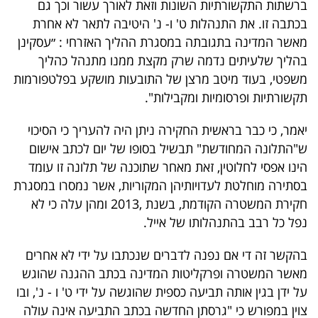
ברשתות התקשורתיות השונות וזאת לאורך עשור וכך גם
בכתבה זו. את התנהלות ט' ו- נ' היטיבה לתאר לא אחרת
מאשר המדינה בתגובתה במסגרת ההליך האזרחי : ״עסקינן
בהליך שלעיתים נדמה שרק מקצת ממנו מתנהל כהליך
משפטי, בעוד מיטב מרצן של התובעות מושקע בפלטפורמות
תקשורתיות ופרסומיות ומקבילות".
יאמר, כי כבר בראשית החקירה ניתן היה להעריך כי הסיכוי
ש"התלונה המחודשת" תבשיל בסופו של יום לכתב אישום
הינו אפסי לחלוטין, זאת מאחר שתוכנה של תלונה זו עומד
בסתירה מוחלטת לעדויותיהן המקוריות, אשר נמסרו במסגרת
חקירת המשטרה הקודמת, בשנת ,2013 ומהן עלה כי לא
נפל כל רבב בהתנהלותו של אייל.
בהקשר זה די אם נפנה לדברים שנכתבו על ידי לא אחרים
מאשר המשטרה ופרקליטות המדינה בכתב ההגנה שהוגש
על ידן בגין אותה תביעה כספית שהוגשה על ידי ט' ו - נ', ובו
צוין במפורש כי "גרסתן החדשה בכתב התביעה אינה עולה