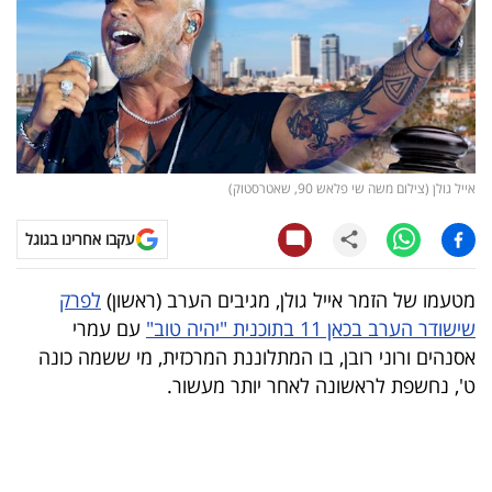
קריפטו
ויראלי
טלוויזיה
אייל גולן (צילום משה שי פלאש 90, שאטרסטוק)
עסקי
ספורט
עקבו אחרינו בגוגל
קריירה
מטעמו של הזמר אייל גולן, מגיבים הערב (ראשון)
לפרק
ולימודים
שישודר הערב בכאן 11 בתוכנית "יהיה טוב"
עם עמרי
אסנהים ורוני רובן, בו המתלוננת המרכזית, מי ששמה כונה
מינויים
ט', נחשפת לראשונה לאחר יותר מעשור.
רייטינג
רכב