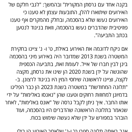
בקנה אחד עם גרסתן המקורית" ובהמשך: "לגבי חלקם של
האירועים שיתוארו להלן, התובעות עצמן לא טענו כי
האירועים נעשו שלא בהסכמה, ובחלק מהמקרים אף טענו
פוזיטיבית שהדברים נעשו בהסכמה, וזאת בניגוד לנטען
בכתב התביעה".
אם ניקח לדוגמה את האירוע באילת, ט' ו- נ' ציינו בחקירת
המשטרה בשנת 2013 שמדובר היה באירוע מיני בהסכמה
בינן לבין חברו של אייל. לעומת זאת, בתביעה הכספית
שהוגשה על ידן בשנת 2020 הן שינו את גרסתן, מקצה
לקצה, וציינו לראשונה שיחסי המין היו בניגוד לרצונן. ב-
"תלונה המחודשת" במשטרה בשנת 2023 הן כבר הפליגו
בדמיונן למחוזות רחוקים וטענו שהן "נאנסו באלימות" על ידי
אותו החבר. איך ניתן לקבל גרסה של "אונס באלימות", לאחר
שנאמר בתלונה הראשונה שהדברים היו בהסכמה, ועוד
הובהר במפורש על ידן שלא נעשה שימוש בכוח.
אגב באותה תלונה ספרו ט' ו-נ' שלאחר האירוע הן בילו