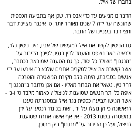
בחברו של אייל.
הדברים מגיעים עד כדי אבסורד, שכן אף בתביעה הכספית
שהוגשה על ידה 7 שנים מאוחר יותר, ט' איננה מציינת דבר
וחצי דבר בעניינו של החבר.
גם הניסיון לקשר את אייל למעשים של אביו, הינו ניסיון נלוז,
ולראיה האב נשפט והועמד לדין בגפו, לפיכך הדיבור על
"מנגנון" משולל כל יסוד. כך גם הטענה שמובאת בכתבה,
אשר קושרת את אייל למקרים אחרים שלכאורה אירעו על ידי
אנשים בסביבתו, היתה בלב חקירת המשטרה והופרכה
לחלוטין. נשאל את הברור מאליו - אם אכן מדובר ב"מנגנון"
איפה כל יתר הנשים שטוענות לניצול ? כאמור מלבד ט' ו-נ' -
אשר הגישו תביעה כספית נגד אייל ובמסגרתה טענו
לראשונה כי הן נוצלו על ידו, וזאת בניגוד לנטען על ידן
במשטרה בשנת 2013 - אין אף אישה אחרת שטוענת
לניצול, ועל כן הדיבור על "מנגנון" ריק מתוכן.