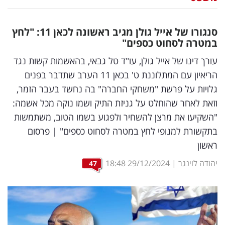
נדל"ן
סנגורו של אייל גולן מגיב ראשונה לכאן 11: "לחץ
דיגיטל
במטרה לסחוט כספים"
וטק
עורך דינו של אייל גולן, עו"ד טל גבאי, בהאשמות קשות נגד
הריאיון עם המתלוננת ט' בכאן 11 הערב שתדבר בפנים
שיווק
גלויות על פרשת "משחקי החברה" בה נחשד בעבר הזמר,
ופרסום
וזאת לאחר שהוחלט על גניזת התיק ושמו נוקה מכל אשמה:
"השקיעו את מרצן להשחיר ולפגוע בשמו הטוב, משתמשות
משפט
בתקשורת למנופי לחץ במטרה לסחוט כספים" | פרסום
מדדים
ראשון
ומחקרים
יהודה לוינגר
|
29/12/2024
18:48
47
דעות
רכילות
עסקית