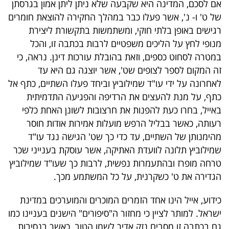
אם לסכם, המדינה היא שקבעה שלא ניתן ליתן אמון בגרסתן
של ט' ו- נ', אשר פעלו כבר במהלך החקירה להוצאת חומרים
רגישים באופן בלתי חוקי, ומשתמשות בתקשורת ליצירת
מנופי לחץ על הליכים משפטיים לרבות בכתבה זו, והכל
במטרה לסחוט כספים, וזאת בהובלת עורכות דינן. נראה, כי
זה המקום לספר לצופים שט', אשר יוצגה גם היא עד
לאחרונה על ידי עו"ד שמילוביץ וביחד פעלו השתיים, כתף אל
כתף, על מנת להעצים את הרדיפה והפגיעה התדמיתית
באייל, בחרו כעת להפנות את חרצובות לשונן האחת כלפי
רעותה, כאשר בבליל הרפש מועלות אמירות אודות חוסר
מהימנותן של השתיים, עד כדי כך שט' הגישה נגד עו"ד
שמילוביץ תלונה לוועדת האתיקה, אשר עוסקת בענייני שכר
טרחה מופרז ובהתעמרות נפשית, לרבות כך שעו"ד שמילוביץ
הגדירה את ט' כשקרנית, על כל המשתמע מכך.
כידוע, אייל הינו אחד הזמרים המוכרים והמוערכים במדינת
ישראל. למותר לציין כי מחזור ה"סיפורים" הישנים בעניינו כמו
גם בכתבה זו מסבים נזק אדיר לשמו הטוב, כאשר בנסיבות