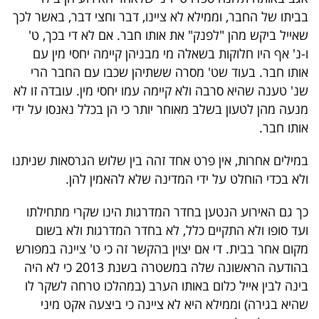
בביתו של החבר, וממילא לא ציינו, דבר וחצי דבר, באשר לכך
שאייל ביקש מהן "לפנק" את אותו חבר. אם לא די בכך, ט'
ו-נ' אף היו חלוקות בשאלה מי מבניהן קיימה יחסי מין עם
אותו חבר. בעוד שט' מסרה ששתיהן שכבו עם החבר הרי
שנ' טענה שהיא סרבה ולא קיימה עמו יחסי מין. עובדה זו לא
מנעה מהן לטעון בשלב מאוחר יותר כי הן בכלל נאנסו על ידי
אותו חבר.
במילים אחרות, אין פרט אחד זהה בין שלוש הגרסאות שניתנו
ולא בכדי הוחלט על ידי המדינה שלא להאמין להן.
כך גם האירוע הנטען בחדר המדרגות הינו שקרי מתחילתו
ועד סופו ולא התקיים כלל, לא בחדר המדרגות ולא בשום
מקום אחר בבית. די אם יצוין בהקשר זה כי ט' ציינה במפורש
בהודעה הראשונה שלה במשטרה בשנת 2013 כי לא היה
בינה לבין אייל כלום באותו הערב (במהלכו טרחה לשקר לו
שהיא בגירה) וממילא היא לא ציינה כי ביצעה אקט מיני