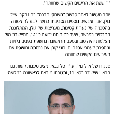
"חושפת את הריעוים הקשים שחוותה".
40
יותר מעשור לאחר פרשת "משחקי חברה" בה נחקרו אייל
גולן, אביו ואנשים נוספים מסביבתו בחשד לבעילה אסורה
שיתופי
בהסכמה של נערות קטינות, מעריצות של גולן, המתלוננת
פעולה
המרכזית בפרשה, שעד כה היתה ידועה כ "ט", מתיישבת מול
מצלמות יהיה טוב ובפעם הראשונה נחשפת בפנים גלויות
ומספרת לעמרי אסנהיים ורוני קובן את גרסתה וחושפת את
האירועים הקשים שחוותה
דרושים
סנגורו של אייל גולן, עו"ד טל גבאי, מציג טענות קשות נגד
ניוזלטרים
הראיון שישודר בכאן 11, ותגובתו מובאת לראשונה במלואה:
מייל
אדום