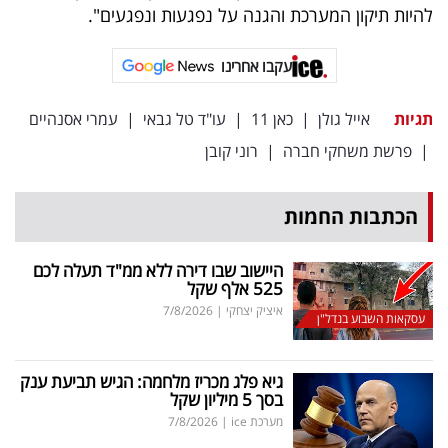
להיות תיקון המערכת והגנה על נפגעות ונפגעים".
עקבו אחרינו
תגיות
אייל גולן
|
כאן 11
|
עו"ד טל גבאי
|
עמרי אסנהיים
|
פרשת משחקי חברה
|
רוני קובן
הכתבות החמות
היישוב שבו דירה ללא ממ"ד תעלה לכם
525 אלף שקל
איציק יצחקי
|
7/8/2026
עסקאות השבוע בנדל"ן
גיא פלג מכריז מלחמה: הגיש תביעת ענק
בסך 5 מיליון שקל
מערכת ice
|
7/8/2026