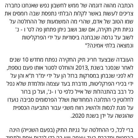
הכתבה מהווה דוגמה של ממש לחשבון נפש שאנחנו כחברה
צריכים לעשות באשר לקלות הבלתי נתפסת שבה רומסים את
שמו הטוב של אדם, שהרי מה המשמעות של ההחלטה על
גניזת תיק חקירה, אם שוב ושוב ניתן פתחון פה לט' ו - נ'
לשוב על גרסה שנבחנה ביסודיות על ידי הפרקליטות
ונמצאה בלתי אמינה?"
העובדה שבצעד חריג תיק החקירה נפתח מחדש 10 שנים
לאחר שנסגר בשנת ,2013 והוחלט לסגור אותו פעם נוספת,
לא לפני שנבחן במסרקות ברזל הן על ידי ימ"ר ת"א והן על
ידי בכירי הפרקליטות, מדברת בעד עצמה ומלמדת שלא נפל
כל רבב בהתנהלות של אייל כלפי ט' ו -נ', ועל כן ברור
לחלוטין כי התלונה המחודשת ושלל הפרסומים סביבה נועדו
על מנת לנסות ולהשיג רווח משני עבור התביעה הכספית
שהוגשה על ידן בשנת 2020.
ברי לכל, כי ההחלטה על גניזת התיק (בפעם השנייה) הינה
הרמטית ומדברת בעד עצמה ויש בה כדי לנקות אחת ולתמיד