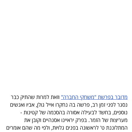
בריאות
תרבות
ופנאי
תיירות
TOP-
5
המילון
הכלכלי
מדובר בפרשת "משחקי החברה"
וזאת למרות שהתיק כבר
נסגר לפני זמן רב, פרשה בה נחקרו אייל גולן, אביו ואנשים
פודקאסט
נוספים, בחשד לבעילה אסורה בהסכמה של קטינות -
40
מעריצות של הזמר. בפרק יראיינו אסנהיים וקובן את
המתלוננת ט' לראשונה בפנים גלויות, ולפי מה שהם אומרים
UNDER