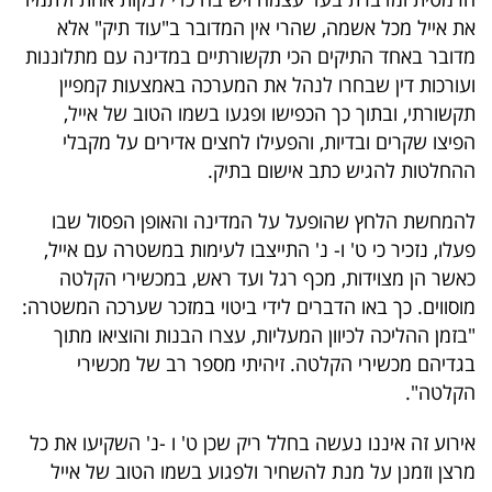
את אייל מכל אשמה, שהרי אין המדובר ב"עוד תיק" אלא
מדובר באחד התיקים הכי תקשורתיים במדינה עם מתלוננות
ועורכות דין שבחרו לנהל את המערכה באמצעות קמפיין
תקשורתי, ובתוך כך הכפישו ופגעו בשמו הטוב של אייל,
הפיצו שקרים ובדיות, והפעילו לחצים אדירים על מקבלי
ההחלטות להגיש כתב אישום בתיק.
להמחשת הלחץ שהופעל על המדינה והאופן הפסול שבו
פעלו, נזכיר כי ט' ו- נ' התייצבו לעימות במשטרה עם אייל,
כאשר הן מצוידות, מכף רגל ועד ראש, במכשירי הקלטה
מוסווים. כך באו הדברים לידי ביטוי במזכר שערכה המשטרה:
"בזמן ההליכה לכיוון המעליות, עצרו הבנות והוציאו מתוך
בגדיהם מכשירי הקלטה. זיהיתי מספר רב של מכשירי
הקלטה".
אירוע זה איננו נעשה בחלל ריק שכן ט' ו -נ' השקיעו את כל
מרצן וזמנן על מנת להשחיר ולפגוע בשמו הטוב של אייל