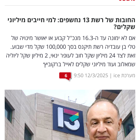
נדל"ן
החובות של רשת 13 נחשפים: למי חייבים מיליוני
דיגיטל
שקלים?
וטק
אם לא ימונה עד ה-16.3 מנכ''ל קבוע או יאושר מינויה של
טלי בן עובדיה רשת תיקנס בסך 100,000 שקל מדי שבוע.
שיווק
זאת לצד 24 מיליון שקל חוב לעופר ינאי, 2 מיליון שקל ליוליה
ופרסום
שמאלוב ועוד מיליוני שקלים לאייל ברקוביץ׳
משפט
מערכת ice
|
12/3/2025
9:50
6
מדדים
ומחקרים
דעות
רכילות
עסקית