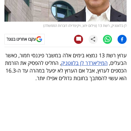
קריפטו
ויראלי
לן בלווטניק, רשת 13 (צילום יחצ, ויקיפדיה/ דוברות הממשלה)
טלוויזיה
עקבו אחרינו בגוגל
עסקי
ערוץ רשת 13 נמצא בימים אלה במשבר פיננסי חמור, כאשר
ספורט
הבעלים,
המיליארדר לן בלווטניק
, החליט להפסיק את הזרמת
הכספים לערוץ, אבל אם הערוץ לא יפעל במהרה עד ה-16.3
קריירה
הוא עשוי להסתבך בחובות גדולים אפילו יותר.
ולימודים
מינויים
רייטינג
רכב