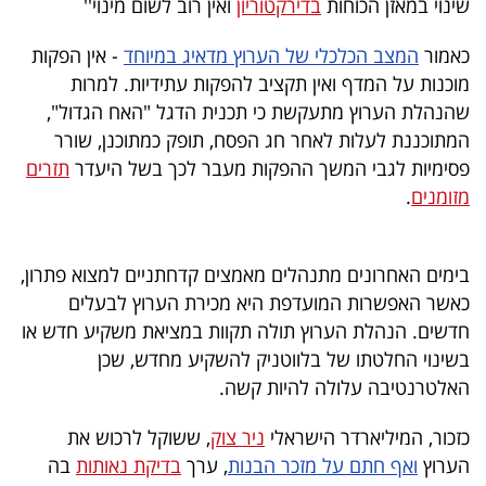
שינוי במאזן הכוחות
בדירקטוריון
ואין רוב לשום מינוי''
40
כאמור
המצב הכלכלי של הערוץ מדאיג במיוחד
- אין הפקות
מוכנות על המדף ואין תקציב להפקות עתידיות. למרות
שיתופי
שהנהלת הערוץ מתעקשת כי תכנית הדגל "האח הגדול",
פעולה
המתוכננת לעלות לאחר חג הפסח, תופק כמתוכנן, שורר
פסימיות לגבי המשך ההפקות מעבר לכך בשל היעדר
תזרים
מזומנים
.
דרושים
בימים האחרונים מתנהלים מאמצים קדחתניים למצוא פתרון,
ניוזלטרים
כאשר האפשרות המועדפת היא מכירת הערוץ לבעלים
חדשים. הנהלת הערוץ תולה תקוות במציאת משקיע חדש או
בשינוי החלטתו של בלווטניק להשקיע מחדש, שכן
מייל
האלטרנטיבה עלולה להיות קשה.
אדום
כזכור, המיליארדר הישראלי
ניר צוק
, ששוקל לרכוש את
הערוץ
ואף חתם על מזכר הבנות
, ערך
בדיקת נאותות
בה