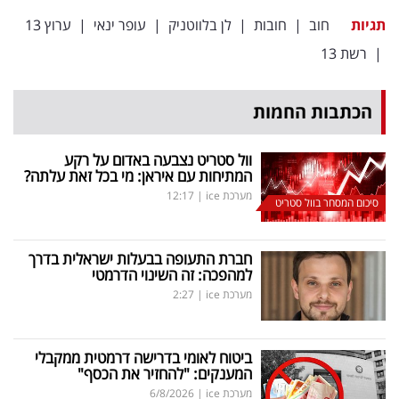
תגיות
חוב
|
חובות
|
לן בלווטניק
|
עופר ינאי
|
ערוץ 13
|
רשת 13
הכתבות החמות
וול סטריט נצבעה באדום על רקע
המתיחות עם איראן: מי בכל זאת עלתה?
מערכת ice
|
12:17
סיכום המסחר בוול סטריט
חברת התעופה בבעלות ישראלית בדרך
למהפכה: זה השינוי הדרמטי
מערכת ice
|
2:27
ביטוח לאומי בדרישה דרמטית ממקבלי
המענקים: "להחזיר את הכסף"
מערכת ice
|
6/8/2026