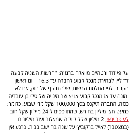
בריאות
תרבות
ופנאי
תיירות
TOP-
5
על פי דוד ורטהיים מוואלה ברנז'ה: ''הרשות השניה קבעה
דד ליין לבחירת מנכל קבוע לחברה עד 16.3 - יום ראשון
המילון
הקרוב. לפי החלטת הרשות, שלה תוקף של חוק, אם לא
הכלכלי
ימונה עד אז מנכל קבוע או יאושר מינויה של טלי בן עובדיה
ככזה, החברה תיקנס בסך 100,000 שקל מדי שבוע. כלומר:
פודקאסט
כמעט חצי מיליון בחודש, שמתווספים ל-24 מיליון שקל חוב
לעופר ינאי
, 2 מיליון שקל ליוליה שמאלוב ועוד מיליונים
40
(במצטבר) לאייל ברקוביץ׳ על שנה בה ישב בבית. כרגע אין
UNDER