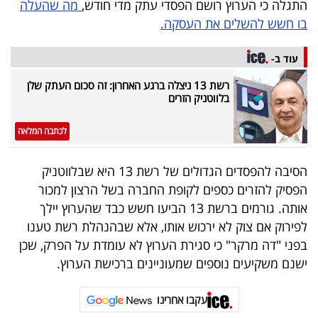
התגלה כי הערוץ רושם הפסדי עתק מדי חודש,
מה שהעלה
פרסמו
בו חשש להשלים את העסקה.
באייס
עוד ב-
עקבו
אחרינו:
רשת 13 ניצלה ברגע האחרון: זה סכום העתק שלן
בלווטניק הזרים
לכתבה המלאה
הסיבה להפסדים הגדולים של רשת 13 היא שבלווטניק
הפסיק להזרים כספים לקופת החברה בשל הרצון למכור
אותה. גורמים ברשת 13 הביעו חשש כבד שהערוץ יילך
לפירוק אם צוק לא ירכוש אותו, אלא שבהנהלת רשת טענו
בפני "דה מרקר" כי סגירת הערוץ לא עומדת על הפרק, שכן
ישנם משקיעים נוספים שמעוניינים ברכישת הערוץ.
עקבו אחרינו