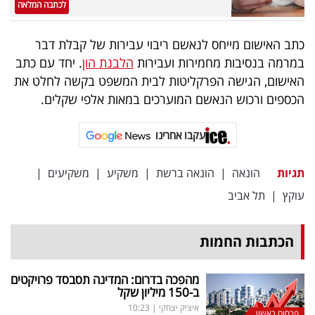
פרסמו
לכתבה המלאה
באייס
כתב האישום מייחס לנאשם ריבוי עבירות של קבלת דבר
במרמה בנסיבות מחמירות ועבירות
הלבנת הון
. יחד עם כתב
עקבו
האישום, הגישה הפרקליטות לבית המשפט בקשה לחלט את
אחרינו:
הכספים ורכוש הנאשם המוערכים במאות אלפי שקלים.
עקבו אחרינו
תגיות
הונאה
|
הונאה ברשת
|
משקיע
|
משקיעים
|
עוקץ
|
תל אביב
הכתבות החמות
מהפכה בדרום: המדינה תסבסד פרויקטים
ב-150 מיליון שקל
איציק יצחקי
|
10:23
פרסום ראשון