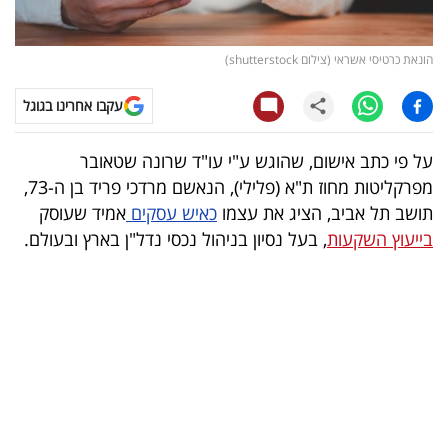
קריפטו
הונאת כרטיסי אשראי (צילום shutterstock)
ויראלי
עקבו אחרינו בגוגל
טלוויזיה
על פי כתב אישום, שהוגש ע"י עו"ד שרונה שטאובר
עסקי
מפרקליטות מחוז ת"א (פלילי), הנאשם מרדכי פריד בן ה-73,
ספורט
תושב תל אביב, הציג את עצמו
כאיש עסקים
אמיד שעוסק
בייעוץ השקעות
, בעל נסיון בניהול נכסי נדל"ן בארץ ובעולם.
קריירה
ולימודים
מינויים
רייטינג
רכב