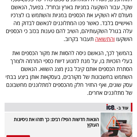
40
שקל, עבור השקעה במניות בארץ ובחו"ל. בפועל, הנאשם
מעולם לא השקיע את הכספים במניות והשתמש בו לצרכיו
האישיים בלבד. כאשר פנו המתלוננים לנאשם לבדוק מה
שיתופי
עלה בגורל השקעותיהם, השיב להם טענות בכזב כי הכספים
הושקעו
והתשואה
תעבור בקרוב.
פעולה
בהמשך לכך, הנאשם ניסה להסוות את מקור הכספים ואת
בעלי הזכויות בו, על מנת למנוע דיווח כספי המרמה ולצורך
דרושים
הסתרת הכספים אותם קיבל בגין מצג השווא. הנאשם
השתמש בחשבונות של מקורבים, בעסקאות אותן ביצע בבתי
ניוזלטרים
עסק שונים, ואף החזיר חלק מהכספים למתלוננים מחשבונם
של מתלוננים אחרים.
מייל
עוד ב-
אדום
הונאות חדשות הפילו רבים: כך תזהו את ניסיונות
העוקץ