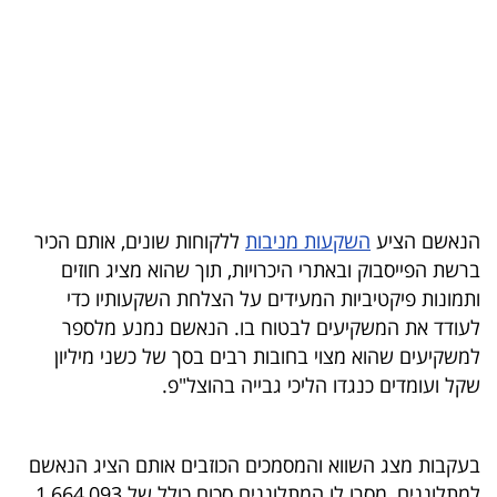
בריאות
תרבות
ופנאי
תיירות
TOP-
הנאשם הציע
השקעות מניבות
ללקוחות שונים, אותם הכיר
5
ברשת הפייסבוק ובאתרי היכרויות, תוך שהוא מציג חוזים
ותמונות פיקטיביות המעידים על הצלחת השקעותיו כדי
המילון
לעודד את המשקיעים לבטוח בו. הנאשם נמנע מלספר
הכלכלי
למשקיעים שהוא מצוי בחובות רבים בסך של כשני מיליון
שקל ועומדים כנגדו הליכי גבייה בהוצל"פ.
פודקאסט
40
בעקבות מצג השווא והמסמכים הכוזבים אותם הציג הנאשם
UNDER
למתלוננים, מסרו לו המתלוננים סכום כולל של 1,664,093