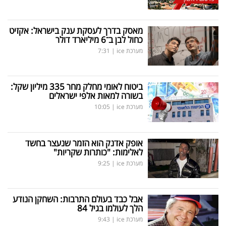
מאסק בדרך לעסקת ענק בישראל: אקזיט
כחול לבן ב־6 מיליארד דולר
מערכת ice
|
7:31
ביטוח לאומי מחלק מחר 335 מיליון שקל:
בשורה למאות אלפי ישראלים
מערכת ice
|
10:05
אופק אדנק הוא הזמר שנעצר בחשד
לאלימות: "כותרות שקריות"
מערכת ice
|
9:25
אבל כבד בעולם התרבות: השחקן הנודע
הלך לעולמו בגיל 84
מערכת ice
|
9:43