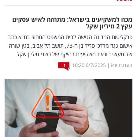
נדל"ן
מכה למשקיעים בישראל: מתחזה לאיש עסקים
דיגיטל
עקץ 2 מיליון שקל
וטק
פרקליטות המדינה הגישה לבית המשפט המחוזי בת"א כתב
אישום נגד מרדכי פריד בן ה-73, תושב תל אביב, בגין שורה
שיווק
של מעשי הונאת משקיעים בהיקף של כשני מיליון שקל
ופרסום
מערכת ice
|
6/7/2025
10:20
1
משפט
מדדים
ומחקרים
דעות
רכילות
עסקית