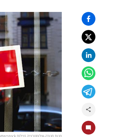
חנות סגורה-אילוסטרציה (צילום shutterstock)