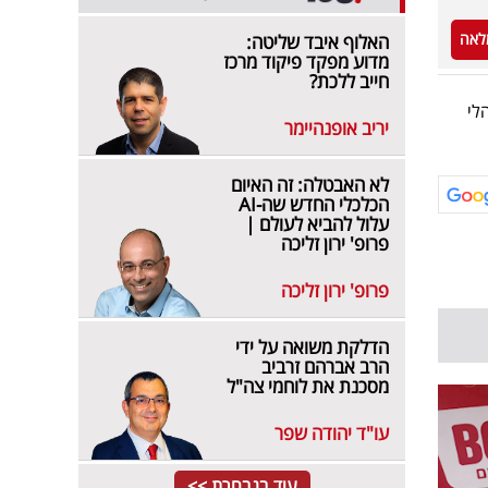
לאה
האלוף איבד שליטה:
מדוע מפקד פיקוד מרכז
חייב ללכת?
לי
יריב אופנהיימר
לא האבטלה: זה האיום
הכלכלי החדש שה-AI
עלול להביא לעולם |
פרופ' ירון זליכה
פרופ' ירון זליכה
הדלקת משואה על ידי
הרב אברהם זרביב
מסכנת את לוחמי צה"ל
עו"ד יהודה שפר
עוד בנבחרת >>