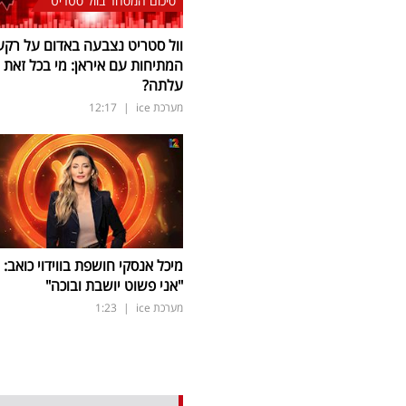
סיכום המסחר בוול סטריט
וול סטריט נצבעה באדום על רקע
המתיחות עם איראן: מי בכל זאת
עלתה?
מערכת ice
|
12:17
מיכל אנסקי חושפת בווידוי כואב:
"אני פשוט יושבת ובוכה"
מערכת ice
|
1:23