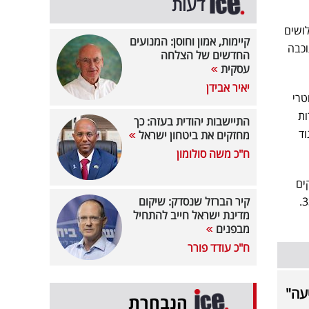
דעות
ושים
קיימות, אמון וחוסן: המנועים
וכבה
החדשים של הצלחה
עסקית
יאיר אבידן
טרי
ות
התיישבות יהודית בעזה: כך
ד
מחזקים את ביטחון ישראל
ח"כ משה סולומון
ים
שוהים שלא כחוק. במקום אותרו שניים ללא אשרת שהייה חוקית - תושב דאהריה בן 38 ותושב חלחול בן 33.
קיר הברזל שנסדק: שיקום
מדינת ישראל חייב להתחיל
מבפנים
ח"כ עודד פורר
עה"
הנבחרת