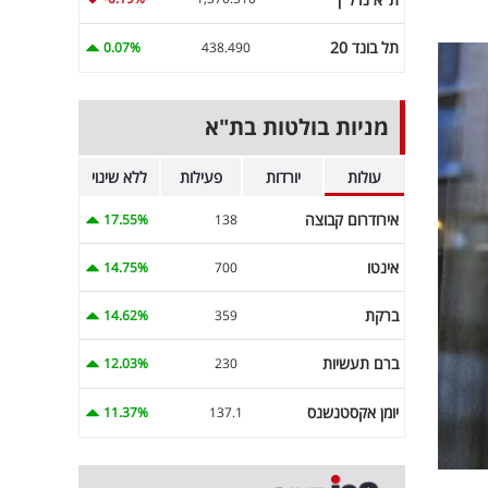
תל בונד 20
0.07%
438.490
מניות בולטות בת"א
עולות
יורדות
פעילות
ללא שינוי
אירודרום קבוצה
17.55%
138
אינטו
14.75%
700
ברקת
14.62%
359
ברם תעשיות
12.03%
230
יומן אקסטנשנס
11.37%
137.1