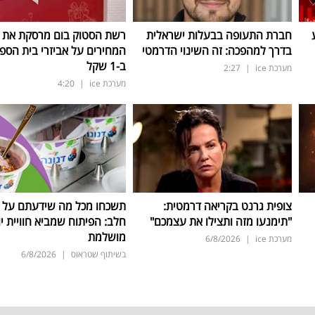
חברת התעופה בבעלות ישראלית
רשת הסטוק בום מרסקת את
בדרך למהפכה: זה השינוי הדרמטי
המחירים על אביזרי בית הספר
ב-1 שקל
מערכת ice
|
2:27
מערכת ice
|
4:20
צופית גרנט בקריאה דרמטית:
תשכחו מכל מה שידעתם על ת
"תימנעו מזה ותצילו את עצמכם"
חלב: הפיתוח שמביא חוויית יו
מושלמת
מערכת ice
|
6/8/2026
בשיתוף שטראוס
|
6/8/2026