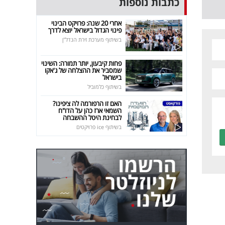
כתבות נוספות
אחרי 20 שנה: פרויקט הבינוי
פינוי הגדול בישראל יוצא לדרך
בשיתוף מערכת זירת הנדל"ן
פחות קיבעון, יותר תמורה: השינוי
שמסביר את ההצלחה של ג'אקו
בישראל
בשיתוף כלמוביל
האם זו הרפורמה לה ציפינו?
השמאי ארז כהן על הדו"ח
לבחינת היטל ההשבחה
בשיתוף ice פרויקטים