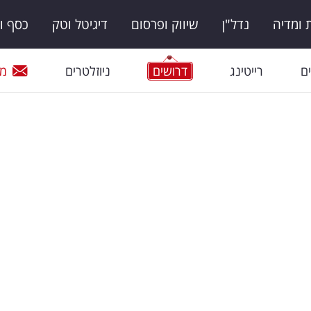
ומדיה
נדל"ן
שיווק ופרסום
דיגיטל וטק
כסף ו
ם
רייטינג
דרושים
ניוזלטרים
מי