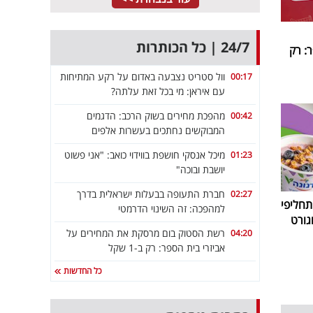
24/7 | כל הכותרות
: רק
וול סטריט נצבעה באדום על רקע המתיחות
00:17
עם איראן: מי בכל זאת עלתה?
מהפכת מחירים בשוק הרכב: הדגמים
00:42
המבוקשים נחתכים בעשרות אלפים
מיכל אנסקי חושפת בווידוי כואב: "אני פשוט
01:23
יושבת ובוכה"
חברת התעופה בבעלות ישראלית בדרך
02:27
חליפי
למהפכה: זה השינוי הדרמטי
גורט
רשת הסטוק בום מרסקת את המחירים על
04:20
אביזרי בית הספר: רק ב-1 שקל
כל החדשות