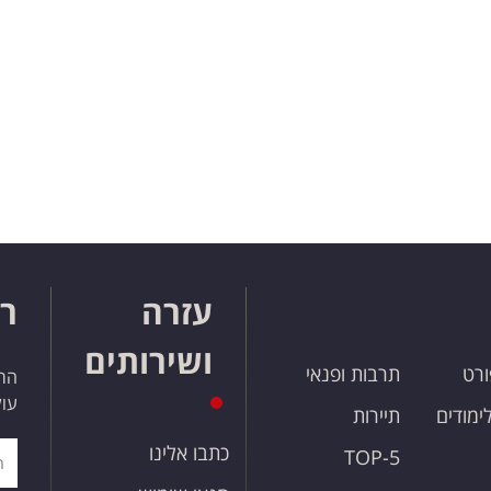
עזרה
רו
ושירותים
ורט
תרבות ופנאי
הרש
עול
לימודים
תיירות
כתבו אלינו
TOP-5