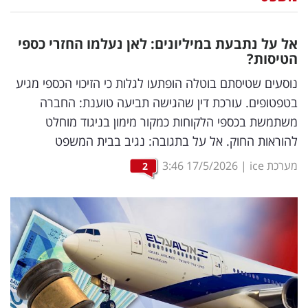
נדל"ן
אל על נתבעת במיליונים: לאן נעלמו החזרי כספי
דיגיטל
הטיסות?
וטק
נוסעים שטיסתם בוטלה הופתעו לגלות כי הזיכוי הכספי מגיע
בטפטופים. עורכת דין שהגישה תביעה טוענת: החברה
שיווק
משתמשת בכספי הלקוחות כמקור מימון בניגוד מוחלט
ופרסום
להוראות החוק. אל על בתגובה: נגיב בבית המשפט
משפט
מערכת ice
|
17/5/2026
3:46
2
מדדים
ומחקרים
דעות
רכילות
עסקית