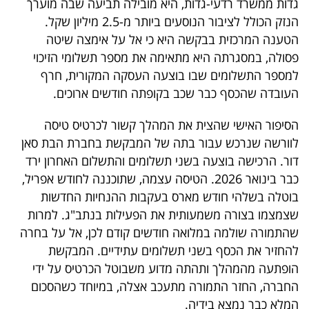
גדות ממשרד רדעי-גדות, היא מובילה תביעה שבה מוערך
40
הנזק הכולל לציבור הנוסעים ביותר מ-2.5 מיליון שקל.
הטענה המרכזית בבקשה היא כי אל על אימצה שיטה
פסולה, במסגרתה היא מתאימה את מספר תשלומי הזיכוי
שיתופי
למספר התשלומים שבו בוצעה העסקה המקורית, חרף
פעולה
העובדה שהכסף כבר שכב בקופתה חודשים ארוכים.
הסיפור האישי שהצית את המהלך קשור לכרטיס טיסה
לוורשה שנרכש עבור בתה של המבקשת בחברת הבת סאן
דרושים
דור. הרכישה בוצעה בשני תשלומים והתשלום האחרון ירד
כבר בינואר 2026. הטיסה עצמה, שתוכננה לחודש אפריל,
ניוזלטרים
בוטלה בשלהי חודש מארס בעקבות ההנחיות החדשות
שצמצמו בצורה משמעותית את הפעילות בנתב"ג. למרות
שהתמורה שולמה במלואה חודשים קודם לכן, אל על בחרה
מייל
להחזיר את הכסף בשני תשלומים עתידיים. המבקשת
אדום
הופתעה מהמהלך ותהתה מדוע משבוטל הכרטיס על ידי
החברה, החזר התמורה מתעכב אצלה, במיוחד כשהסכום
המלא כבר נמצא בידיה.