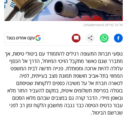
קריפטו
ויראלי
אל על (צילום shutterstock)
טלוויזיה
עקבו אחרינו בגוגל
עסקי
נוסעי חברות התעופה רגילים להתמודד עם ביטולי טיסות, אך
ספורט
מתברר שגם כאשר מתקבל הזיכוי המיוחל, הדרך אל הכסף
עלולה להיות ארוכה ומפותלת. פנייה חדשה לבית המשפט
קריירה
המחוזי בתל-אביב חושפת תמונת מצב בעייתית, לפיה
ולימודים
לכאורה חברת אל על משיבה כספים ללקוחות שטיסתם
בוטלה בפריסת תשלומים איטית, במקום להעביר החזר מלא
מינויים
ובאופן מיידי. הדבר קורה גם במצבים שבהם מלוא הסכום
עבור כרטיס הטיסה כבר נגבה מחשבון הלקוח זמן רב לפני
רייטינג
שנרשם הביטול.
רכב