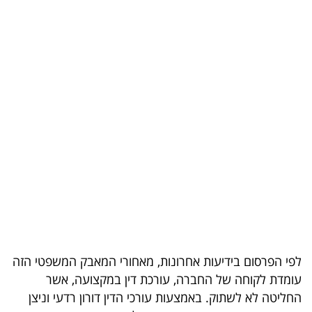
בריאות
תרבות
ופנאי
תיירות
TOP-
5
המילון
הכלכלי
פודקאסט
לפי הפרסום בידיעות אחרונות, מאחורי המאבק המשפטי הזה
עומדת לקוחה של החברה, עורכת דין במקצועה, אשר
40
החליטה לא לשתוק. באמצעות עורכי הדין דורון רדעי וניצן
UNDER