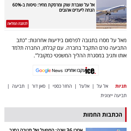
אל על שוברת שוק ומרסקת מחיר: טיסות ב-60%
הנחה ליעדים אהובים
לכתבה המלאה
מאל על מסרו בתגובה לפרסום בידיעות אחרונות: "כתב
התביעה טרם התקבל בחברה. עם קבלתו, החברה תלמד
אותו ותגיב במסגרת ההליך המשפטי כמקובל".
עקבו אחרינו
תגיות
אל על
|
אלעל
|
החזר כספי
|
סאן דור
|
תביעה
|
תביעה ייצוגית
הכתבות החמות
אחרי 36 שנה: המפעל של תנובה נסגר,