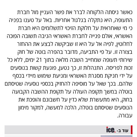
פרסמו
כאשר ניסתה הלקוחה לברר את פשר העניין מול חברת
באייס
התעופה, היא נתקלה בגלגול אחריות. באל על טענו בפניה
עקבו
כי מי שאחראית על חלוקת הזיכוי לתשלומים היא חברת
האשראי, אולם פנייה לחברת האשראי הניבה תשובה הפוכה
אחרינו:
לחלוטין, לפיה אל על היא זו שביקשה לבצע את ההחזר
בצורה זו. על פי התביעה, מדובר בהפרה בוטה של חוק
שירותי תעופה שמחייב השבה מלאה בתוך 21 ימים, ללא כל
זכות לפריסה. התנהלות זו, כך נטען, פוגעת קשות בנוסעים
על ידי חניקת מסגרת האשראי ומניעת שימוש מיידי בכסף
שלהם. בכך שאל על מוסיפה להחזיק בכספי נוסעיה שטיסתם
בוטלה במשך תקופה העולה על תקופת ההשבה הקבועה
בחוק, היא מתעשרת שלא כדין על חשבונם והופכת את
הנוסעים שטיסתם בוטלה, הלכה למעשה, למקור מימון
עבורה.
עוד ב-