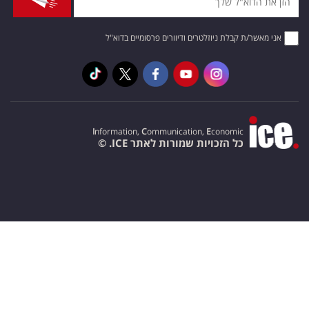
אני מאשר/ת קבלת ניוזלטרים ודיוורים פרסומיים בדוא"ל
I
nformation,
C
ommunication,
E
conomic
כל הזכויות שמורות לאתר ICE. ©