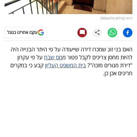
קריפטו
דירה (צילום פלאש90)
ויראלי
עקבו אחרינו בגוגל
טלוויזיה
האם בני זוג שמכרו דירה שייעודה על פי היתר הבנייה היה
עסקי
להיות מחסן צריכים לקבל פטור מ
מס שבח
על פי עקרון
ספורט
"דירת מגורים מזכה"?
בית המשפט העליון
קבע כי במקרים
חריגים אכן כן.
קריירה
ולימודים
מינויים
רייטינג
רכב