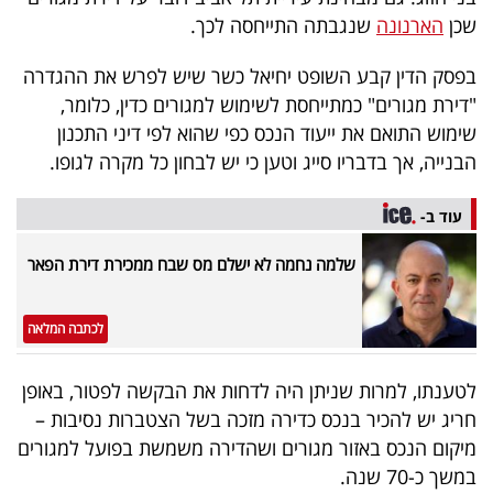
40
שכן
הארנונה
שנגבתה התייחסה לכך.
בפסק הדין קבע השופט יחיאל כשר שיש לפרש את ההגדרה
"דירת מגורים" כמתייחסת לשימוש למגורים כדין, כלומר,
שיתופי
שימוש התואם את ייעוד הנכס כפי שהוא לפי דיני התכנון
פעולה
הבנייה, אך בדבריו סייג וטען כי יש לבחון כל מקרה לגופו.
עוד ב-
דרושים
שלמה נחמה לא ישלם מס שבח ממכירת דירת הפאר
ניוזלטרים
לכתבה המלאה
מייל
לטענתו, למרות שניתן היה לדחות את הבקשה לפטור, באופן
אדום
חריג יש להכיר בנכס כדירה מזכה בשל הצטברות נסיבות –
מיקום הנכס באזור מגורים ושהדירה משמשת בפועל למגורים
במשך כ-70 שנה.