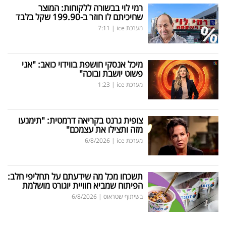
רמי לוי בבשורה ללקוחות: המוצר
שחיכיתם לו חוזר ב-199.90 שקל בלבד
מערכת ice
|
7:11
מיכל אנסקי חושפת בווידוי כואב: "אני
פשוט יושבת ובוכה"
מערכת ice
|
1:23
צופית גרנט בקריאה דרמטית: "תימנעו
מזה ותצילו את עצמכם"
מערכת ice
|
6/8/2026
תשכחו מכל מה שידעתם על תחליפי חלב:
הפיתוח שמביא חוויית יוגורט מושלמת
בשיתוף שטראוס
|
6/8/2026