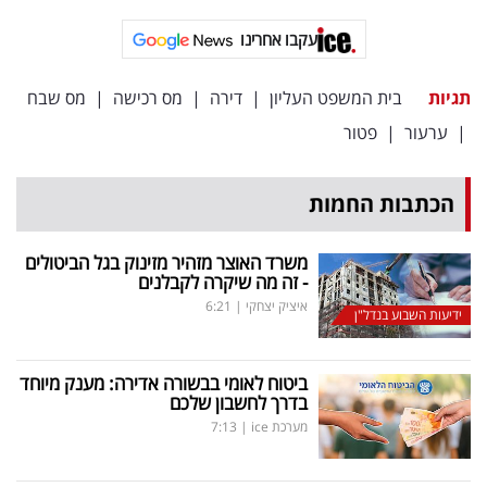
פרסמו
עקבו אחרינו
באייס
עקבו
תגיות
בית המשפט העליון
|
דירה
|
מס רכישה
|
מס שבח
אחרינו:
|
ערעור
|
פטור
הכתבות החמות
משרד האוצר מזהיר מזינוק בגל הביטולים
- זה מה שיקרה לקבלנים
איציק יצחקי
|
6:21
ידיעות השבוע בנדל"ן
ביטוח לאומי בבשורה אדירה: מענק מיוחד
בדרך לחשבון שלכם
מערכת ice
|
7:13