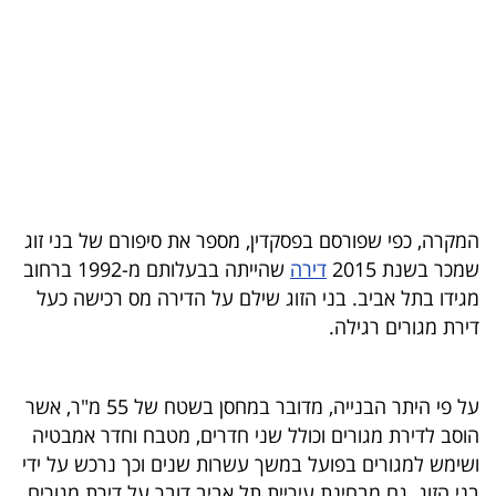
בריאות
תרבות
ופנאי
תיירות
TOP-
המקרה, כפי שפורסם בפסקדין, מספר את סיפורם של בני זוג
5
שמכר בשנת 2015
דירה
שהייתה בבעלותם מ-1992 ברחוב
מגידו בתל אביב. בני הזוג שילם על הדירה מס רכישה כעל
המילון
דירת מגורים רגילה.
הכלכלי
פודקאסט
על פי היתר הבנייה, מדובר במחסן בשטח של 55 מ"ר, אשר
הוסב לדירת מגורים וכולל שני חדרים, מטבח וחדר אמבטיה
40
ושימש למגורים בפועל במשך עשרות שנים וכך נרכש על ידי
UNDER
בני הזוג. גם מבחינת עיריית תל אביב דובר על דירת מגורים