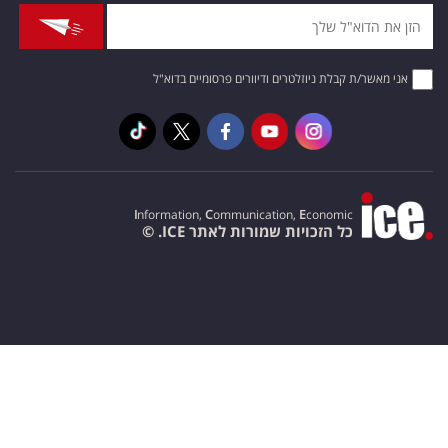
אני מאשר/ת קבלת ניוזלטרים ודיוורים פרסומיים בדוא"ל
I
nformation,
C
ommunication,
E
conomic
כל הזכויות שמורות לאתר ICE. ©