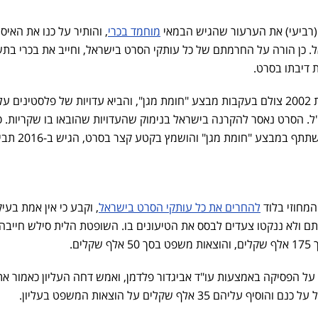
(רביעי) את הערעור שהגיש הבמאי
מוחמד בכרי
, והותיר על כנו את האיסו
אל. כן הורה על החרמתם של כל עותקי הסרט בישראל, וחייב את בכרי בת
ת דיבתו בסרט.
של בכרי משנת 2002 צולם בעקבות מבצע "חומת מגן", והביא עדויות של פלסטינים 
"ל. הסרט נאסר להקרנה בישראל בנימוק שהעדויות שהובאו בו שקריות. 
ניסים מגנאג'י, חייל מילואים שהשתתף במבצע "חומת מג
להחרים את כל עותקי הסרט בישראל
, וקבע כי אין אמת בעיק
תם ולא ננקטו צעדים לבסס את הטיעונים בו. השופטת הלית סילש חייבה
ים.
על הפסיקה באמצעות עו"ד אביגדור פלדמן, ואמש דחה העליון כאמור את
 35 אלף שקלים על הוצאות המשפט בעליון.