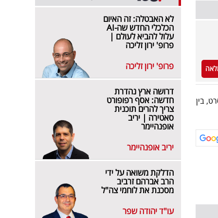
לא האבטלה: זה האיום
הכלכלי החדש שה-AI
עלול להביא לעולם |
פרופ' ירון זליכה
פרופ' ירון זליכה
לאה
דרושה ארץ נהדרת
חדשה: אסף רפופורט
ט, בין
צריך להרים תוכנית
סאטירה | יריב
אופנהיימר
יריב אופנהיימר
הדלקת משואה על ידי
הרב אברהם זרביב
מסכנת את לוחמי צה"ל
עו"ד יהודה שפר