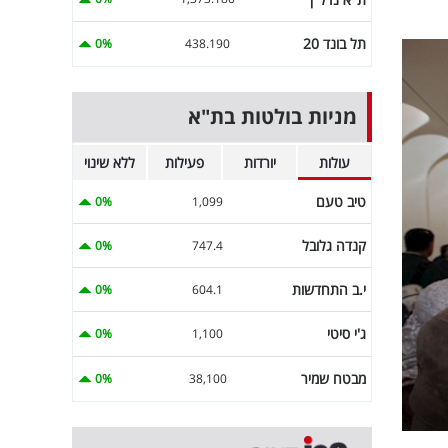
תל בונד 20
0%
438.190
מניות בולטות בת"א
עולות
יורדות
פעילות
ללא שינוי
טיב טעם
0%
1,099
קנדה גלובל
0%
747.4
י.ב התחדשות
0%
604.1
ג'י סיטי
0%
1,100
מבטח שמיר
0%
38,100