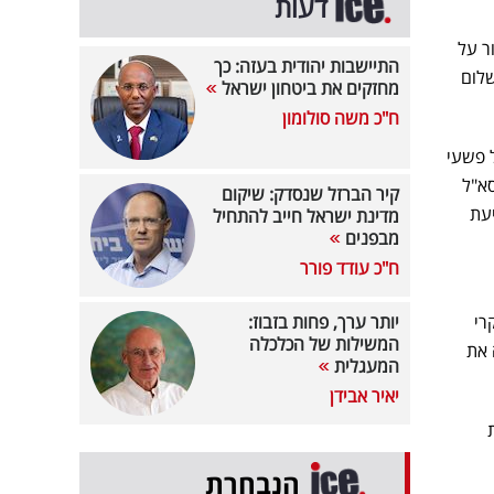
דעות
ר על
התיישבות יהודית בעזה: כך
שלום
מחזקים את ביטחון ישראל
ח"כ משה סולומון
על פשעי
סא"ל
קיר הברזל שנסדק: שיקום
ן" והושמץ בקטע קצר בסרט, הגיש ב-2016 תביעת
מדינת ישראל חייב להתחיל
מבפנים
ח"כ עודד פורר
רי
יותר ערך, פחות בזבוז:
המשילות של הכלכלה
 את
המעגלית
יאיר אבידן
הנבחרת