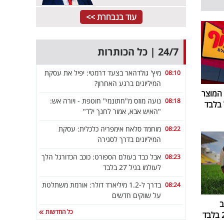
עוד בנבחרת >>
24/7 | כל הכותרות
מיץ' גולדהאר בצעד דרמטי: יפיל את עסקת
08:10
המיליונים ברגע האחרון?
 המוצר
נועה מוזס מ"חתונמי" חוטפת - ויורה אש:
08:18
"האיש אבא, אמור לחנך ילד"
מוחמד סלאח אימפריה כלכלית: עסקת
08:22
המיליונים בדרך לסגירה
אבל כבד בעולם הספורט: כוכב הכדורגל הלך
08:23
לעולמו בגיל 27 בלבד
בדרך ל-1.2 מיליארד דולר: אורמת משתלטת
08:24
על שווקים חדשים
ב
כל החדשות