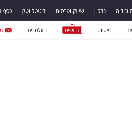
ומדיה
נדל"ן
שיווק ופרסום
דיגיטל וטק
כסף ו
ם
רייטינג
דרושים
ניוזלטרים
מי