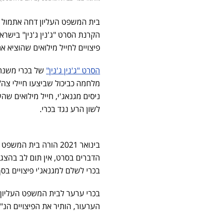
בית המשפט העליון דחה אתמול 
הקרנת הסרט "ג'נין ג'נין" בישר
פיצויים לחייל מילואים שהוציא א
הסרט "ג'נין ג'נין"
מלחמה כביכול שביצעו חיילי צה
לשון הרע נגד בכרי.
בינואר 2021 הורה בית המשפט המחוזי בלוד
הדברים בסרט, אין תום לב בהצג
בכרי לשלם למגנאג'י פיצויים בסך 175 אלף שקלים, והוצאות משפט בסך 50 אלף שקל
בכרי ערער לבית המשפט העליון 
הערעור, הותיר את הפיצויים הנ"ל על כנם והוסיף עליהם