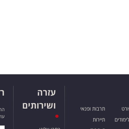
עזרה
רו
ושירותים
ורט
תרבות ופנאי
הרש
עול
לימודים
תיירות