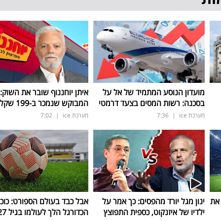
מועדון הנוסע המתמיד של אל על
איתן יוחננוף שובר את השוק:
בסכנה: רשות המסים בצעד דרמטי
המבוקש שנמכר ב-199 שקל בלבד
מערכת ice
|
7:36
מערכת ice
|
7:02
 את
ינון מגל יורד מהפסים: כך אמר על
אבל כבד בעולם הספורט: כוכ
ילדיו של איזנקוט, כספית התפוצץ
הכדורגל הלך לעולמו בגיל 27 בלבד