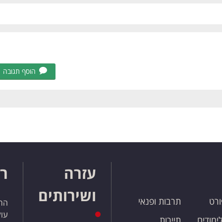
הוסף תגובה
עזרה
רו
ושירותים
ורט
תרבות ופנאי
הרש
עול
לימודים
תיירות