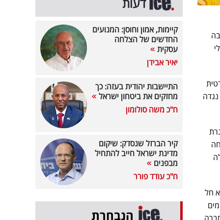
דעות
קיימות, אמון וחוסן: המנועים
בה
החדשים של הצלחה
י
עסקית
יאיר אבידן
טית
התיישבות יהודית בעזה: כך
 נגדה
מחזקים את ביטחון ישראל
ח"כ משה סולומון
רת
קיר הברזל שנסדק: שיקום
חה
מדינת ישראל חייב להתחיל
ה
מבפנים
ח"כ עודד פורר
א חל
מים
הנבחרת
חברה