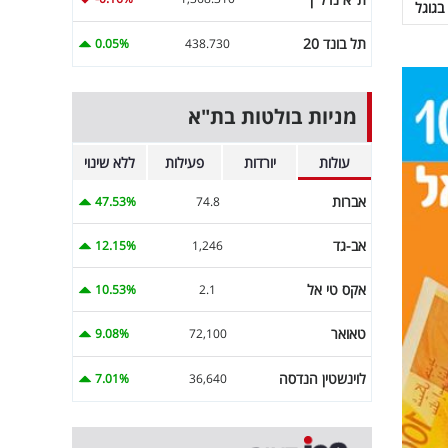
בגוגל
תל בונד 20
0.05%
438.730
מניות בולטות בת"א
עולות
יורדות
פעילות
ללא שינוי
אברות
47.53%
74.8
אב-גד
12.15%
1,246
אקס טי אל
10.53%
2.1
טאואר
9.08%
72,100
לוינשטין הנדסה
7.01%
36,640