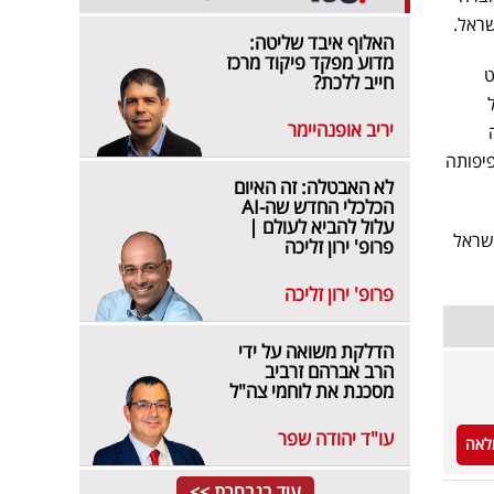
שראל.
האלוף איבד שליטה:
מדוע מפקד פיקוד מרכז
ט
חייב ללכת?
יריב אופנהיימר
פיפותה
לא האבטלה: זה האיום
הכלכלי החדש שה-AI
עלול להביא לעולם |
ישראל
פרופ' ירון זליכה
פרופ' ירון זליכה
הדלקת משואה על ידי
הרב אברהם זרביב
מסכנת את לוחמי צה"ל
עו"ד יהודה שפר
לאה
עוד בנבחרת >>