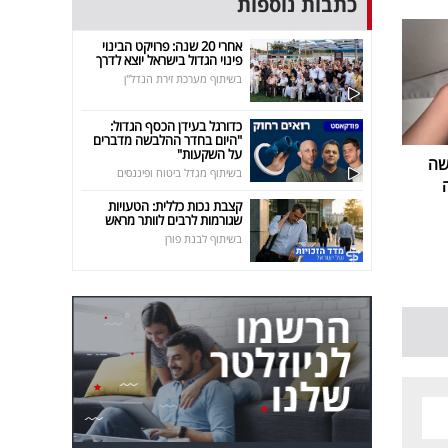
כתבות נוספות
אחרי 20 שנה: פרויקט הבינוי
פינוי הגדול בישראל יוצא לדרך
בשיתוף מערכת זירת הנדל"ן
כדורגל בעידן הכסף הגדול:
"היום בחדר ההלבשה מדברים
על השקעות"
שה
בשיתוף מגדל ביטוח ופיננסים
קצבת נכות כללית: הטעויות
שגורמות לרבים לוותר מראש
בשיתוף לבנת פורן