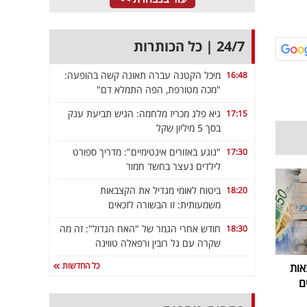
24/7 | כל הכותרות
מיכל הקטנה עברה תאונה קשה בהופעה:
16:48
"מכה מטורפת, הפה התמלא דם"
גיא פלג מכריז מלחמה: הגיש תביעת ענק
17:15
בסך 5 מיליון שקל
"נוגע באזורים אינטימיים": מדריך ספורט
17:30
לילדים נעצר בחשד חמור
ביטוח לאומי מגדיל את הקצבאות
18:20
משמעותית: זו הבשורה לזכאים
חודש אחרי הגמר של "האח הגדול": זה מה
18:30
שקרה עם גל רובין ורפאלה טווינה
כל החדשות
אות
ם