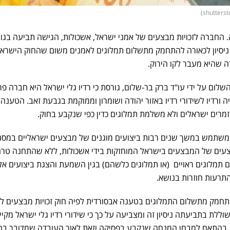
 החברה לזכויות מבצעים של אמני ישראל, אשכולות, הגישה תביעה בגו
ניסיון לכאורה להתחמק מתשלום תמלוגים לאמנים משום שהחוק הישראל
 שהיא מעבר לקו הירוק.
ם על ידי עו"ד ברק בר-שלום, גורסת כי רדיו גלי ישראל היא חברה פר
יה ורדיו לשידורי רדיו באזור יהודה ושומרון וממוקמת בגבעת זאב. הטענה
מרים ישראלים ולא משלמת תמלוגים כדין כפי שנקבע בחוק.
 משתמש במשך שנים רבות ביצועים מוגנים של מבצעים ישראליים במסג
מבצעים של המבצעים בישראל המוחזקות בידי אשכולות, ללא שהתחנה טר
ם תמלוגים ראויים (או תמלוגים כלשהם) בגין השמעת והצגת ביצועים אל
התרעות חוזרות בנושא.
להתחמק מתשלום התמלוגים בטענה אבסורדית לפיה חוק זכויות מבצעים ל
וללת בתביעתה ניסיון זה ומצביעה על כך כי שידורי רדיו גלי ישראל מקיי
 בהתאם למבחן המנחה שנקבע בפסיקה וזאת לאור העובדה שמדובר ב