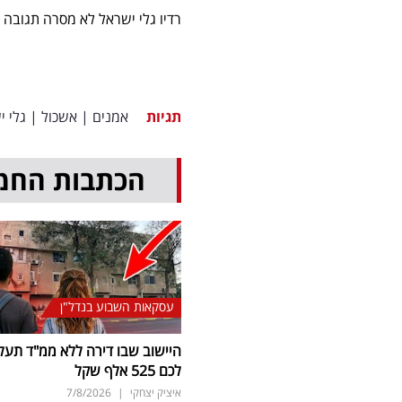
רדיו גלי ישראל לא מסרה תגובה
תגיות
אמנים
|
אשכול
|
גלי י
הכתבות החמ
עסקאות השבוע בנדל"ן
היישוב שבו דירה ללא ממ"ד תעל
לכם 525 אלף שקל
איציק יצחקי
|
7/8/2026