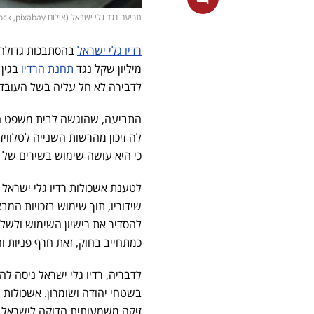
תביעה נגד גלי ישראל (צילום shutterstock ,pixabay)
רדיו גלי ישראל
בהסתבכות גדולה.
מיליון שקל נגד
תחנת הרדיו
בגין 
לדבירה לא חל עליה בשל העובדה
התביעה, שהוגשה לבית משפט השלו
לה זיכון מהרשות השנייה לטלוויז
כי היא עושה שימוש בשירים של ז
לטענת אשכולות רדיו גלי ישראל
שידוריו, תוך שימוש בזכויות ה
להסדיר את רישיון השימוש ולשל
כמתחייב בחוק, זאת חרף פניות ו
לדבריה, רדיו גלי ישראל ניסה 
בשטחי יהודה ושומרון. אשכולות ש
זיקה משמעותית הדוקה לישראל,