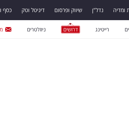
ומדיה
נדל"ן
שיווק ופרסום
דיגיטל וטק
כסף ו
ם
רייטינג
דרושים
ניוזלטרים
מי