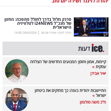
יהודה לוינגר ושירה יום טוב
נדל"ן
פרנק מלול בדרך לחולל מהפכה: החזון
דיגיטל
של מנכ"ל
NEWS
24
i
לטלוויזיה
הישראלית
וטק
|
יהודה לוינגר ושירה יום טוב
28/4/2024
14:00
שיווק
ופרסום
דעות
משפט
קיימות, אמון וחוסן: המנועים החדשים של הצלחה
עסקית
מדדים
יאיר אבידן
ומחקרים
דעות
התיישבות יהודית בעזה: כך מחזקים את ביטחון
ישראל
רכילות
ח"כ משה סולומון
עסקית