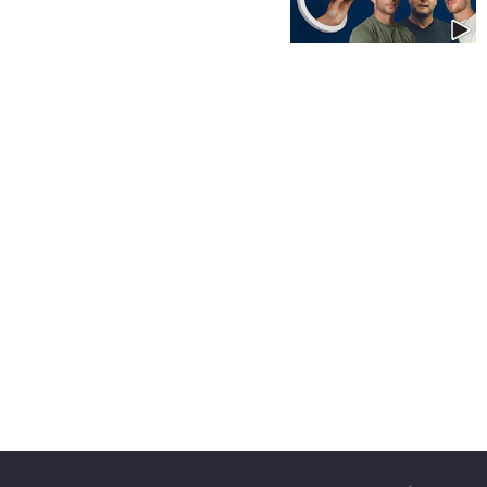
40
שיתופי
פעולה
דרושים
ניוזלטרים
מייל
אדום