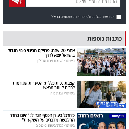
בריאות
אני מאשר קבלת ניוזלטרים ודיוורים פרסומיים בדוא"ל
תרבות
ופנאי
כתבות נוספות
תיירות
אחרי 20 שנה: פרויקט הבינוי פינוי הגדול
בישראל יוצא לדרך
TOP-
בשיתוף מערכת זירת הנדל"ן
5
המילון
קצבת נכות כללית: הטעויות שגורמות
לרבים לוותר מראש
הכלכלי
בשיתוף לבנת פורן
פודקאסט
כדורגל בעידן הכסף הגדול: "היום בחדר
40
ההלבשה מדברים על השקעות"
UNDER
בשיתוף מגדל ביטוח ופיננסים