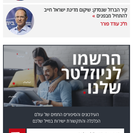
קיר הברזל שנסדק: שיקום מדינת ישראל חייב
קריפטו
להתחיל מבפנים
ח"כ עודד פורר
ויראלי
טלוויזיה
עסקי
ספורט
קריירה
ולימודים
מינויים
רייטינג
העידכונים והסיפורים החמים של עולם
הכלכלה והתקשורת ישירות במייל שלכם
רכב