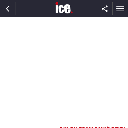
ראשי
הנבחרת
השוק
תקשורת
ומדיה
כסף
וצרכנות