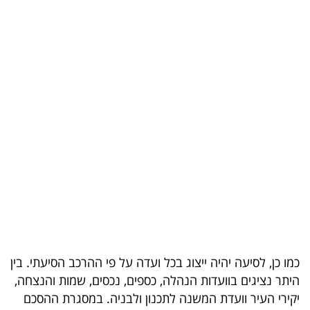
בריאות
תרבות
ופנאי
תיירות
TOP-
5
המילון
הכלכלי
פודקאסט
כמו כן, לסיעה יהיה ייצוג בכל ועדה על פי ההרכב הסיעתי. בין
40
היתר נציגים בוועדות הנהלה, כספים, נכסים, שמות והנצחה,
יקירי העיר וועדת המשנה לתכנון ולבניה. במסגרת ההסכם
UNDER