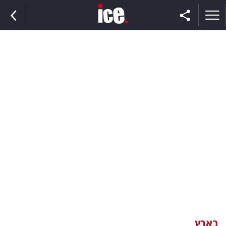
ראשי
הנבחרת
השוק
תקשורת
ומדיה
כסף
וצרכנות
בארץ