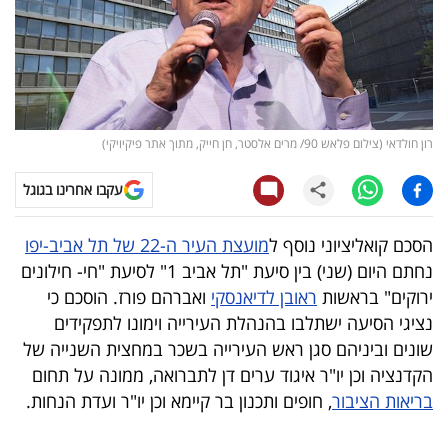
קריפטו
ויראלי
טלוויזיה
רון חולדאי (צילום פלאש 90/ מרים אלסטר, חן חייק, מתוך אתר פיקיויקי)
עסקי
עקבו אחרינו בגוגל
ספורט
הסכם קואליציוני נוסף ל
מועצת העיר ה-22 של תל אביב-יפו
קריירה
נחתם היום (שני) בין סיעת "תל אביב 1" לסיעת "חי- חילונים
ולימודים
ירוקים" בראשות
ראובן לדיאנסקי
ואברהם פורז. הוסכם כי
נציגי הסיעה ישתלבו בהנהלת העירייה וימונו לתפקידים
מינויים
שונים וביניהם סגן ראש העירייה בשכר במחצית השנייה של
הקדנציה וכן יו"ר איגוד ערים דן לתברואה, ממונה על תחום
רייטינג
בריאות הציבור
, חופים ותכנון בר קיימא וכן יו"ר ועדת הנחות.
רכב