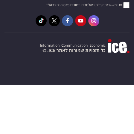
אני מאשר/ת קבלת ניוזלטרים ודיוורים פרסומיים בדוא"ל
I
nformation,
C
ommunication,
E
conomic
כל הזכויות שמורות לאתר ICE. ©