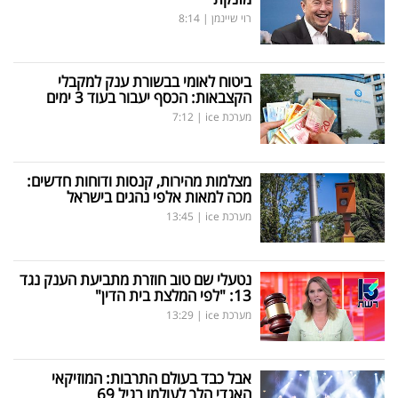
רוי שיינמן
|
8:14
ביטוח לאומי בבשורת ענק למקבלי
הקצבאות: הכסף יעבור בעוד 3 ימים
מערכת ice
|
7:12
מצלמות מהירות, קנסות ודוחות חדשים:
מכה למאות אלפי נהגים בישראל
מערכת ice
|
13:45
נטעלי שם טוב חוזרת מתביעת הענק נגד
13: "לפי המלצת בית הדין"
מערכת ice
|
13:29
אבל כבד בעולם התרבות: המוזיקאי
האגדי הלך לעולמו בגיל 69