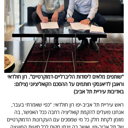
פרסמו
באייס
עקבו
אחרינו:
"שותפים מלאים ליסודות הליברליים-דמוקרטיים
". רון חולדאי
וראובן לדיאנסקי חותמים על ההסכם הקואליציוני (צילום:
באדיבות עיריית תל אביב)
ראש עיריית תל אביב-יפו רון חולדאי: "כפי שאמרתי בעבר,
אנחנו פועלים להקמת קואליציה רחבה ככל האפשר, בה
מוזמן לקחת חלק כל מי שמסכים עם העקרונות הדמוקרטיים
של תל אביב-יפו, ואשר בה יינתן מקום לכל סיעות המועצה,