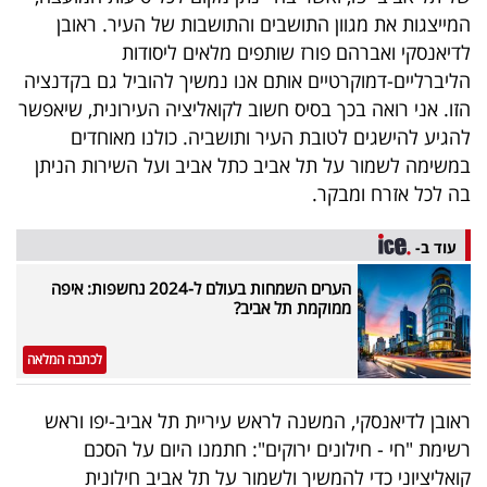
המייצגות את מגוון התושבים והתושבות של העיר. ראובן
לדיאנסקי ואברהם פורז שותפים מלאים ליסודות
הליברליים-דמוקרטיים אותם אנו נמשיך להוביל גם בקדנציה
הזו. אני רואה בכך בסיס חשוב לקואליציה העירונית, שיאפשר
להגיע להישגים לטובת העיר ותושביה. כולנו מאוחדים
במשימה לשמור על תל אביב כתל אביב ועל השירות הניתן
בה לכל אזרח ומבקר.
עוד ב-
הערים השמחות בעולם ל-2024 נחשפות: איפה
ממוקמת תל אביב?
לכתבה המלאה
ראובן לדיאנסקי, המשנה לראש עיריית תל אביב-יפו וראש
רשימת "חי - חילונים ירוקים": חתמנו היום על הסכם
קואליציוני כדי להמשיך ולשמור על תל אביב חילונית