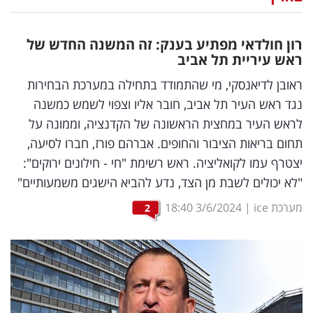
נדל"ן
רון חולדאי מפתיע בענק: זה המשנה החדש של
דיגיטל
ראש עיריית תל אביב
וטק
ראובן לדיאנסקי, מי שהתמודד בתחילה במערכת הבחירות
נגד ראש העיר תל אביב, חובר אליו וצפוי לשמש כמשנה
שיווק
לראש העיר במחצית הראשונה של הקדנציה, וממונה על
ופרסום
תחום בריאות הציבור והחופים. אברהם פורז, חברו לסיעה,
יצטרף עמו לקואליציה. ראש רשימת "חי - חילונים ירוקים":
משפט
"לא יכולים לשבת מן הצד, נדע להביא הישגים משמעותיים"
מדדים
מערכת ice
|
3/6/2024
18:40
2
ומחקרים
דעות
רכילות
עסקית