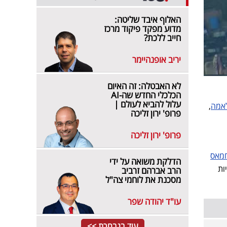
האלוף איבד שליטה:
מדוע מפקד פיקוד מרכז
חייב ללכת?
יריב אופנהיימר
לא האבטלה: זה האיום
הכלכלי החדש שה-AI
עלול להביא לעולם |
לאמה
,
פרופ' ירון זליכה
פרופ' ירון זליכה
חמאס
הדלקת משואה על ידי
ות
הרב אברהם זרביב
מסכנת את לוחמי צה"ל
עו"ד יהודה שפר
עוד בנבחרת >>