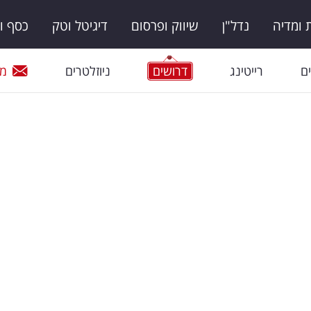
ומדיה
נדל"ן
שיווק ופרסום
דיגיטל וטק
כסף ו
ם
רייטינג
דרושים
ניוזלטרים
מי