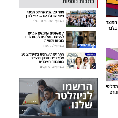
כתבות נוספות
אחרי 20 שנה: פרויקט הבינוי
פינוי הגדול בישראל יוצא לדרך
בשיתוף מערכת זירת הנדל"ן
 המוצר
7 משפטים שאנשים אומרים
לעצמם – ועלולים לעלות להם
בזכויות רפואיות
בשיתוף לבנת פורן
התחדשות עירונית בראשל"צ: 30
אלף יח"ד בתכנון ומהפכה
בתחבורה הציבורית
בשיתוף ice פרויקטים
חליפי
גורט