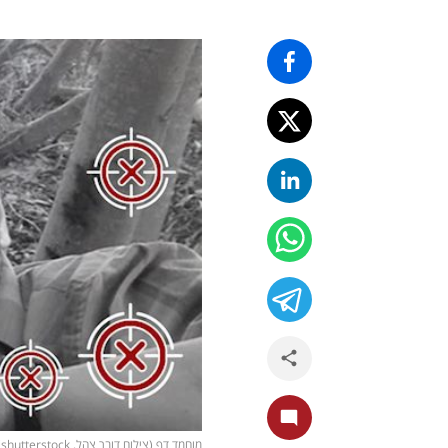
מוחמד דף (צילום דובר צהל, shutterstock)