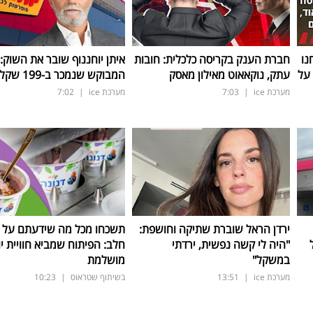
נו
חברת הענק בקריסה כלכלית: חובות
איתן יוחננוף שובר את השוק:
על
עתק, נוקאאוט מאילון מאסק
המבוקש שנמכר ב-199 שקל בלבד
מערכת ice
|
7:03
מערכת ice
|
7:02
ירדן הראל שוברת שתיקה וחושפת:
תשכחו מכל מה שידעתם על ת
"היה לי קשה נפשית, ירדתי
חלב: הפיתוח שמביא חוויית יו
במשקל"
מושלמת
מערכת ice
|
13:51
בשיתוף שטראוס
|
10:23