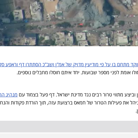
מוקד מתחם בו על פי מודיעין מדויק של אמ"ן ושב"כ הסתתרו דף וראפע ס
ולו אומת לפני מספר שבועות. יחד איתם חוסלו מחבלים נוספים.
ן וביצע מתווי טרור רבים נגד מדינת ישראל. דף פעל בצמוד עם
מנהיג ה
הל את פעילות הטרור של חמאס ברצועת עזה, תוך הורדת פקודות והנחי
.