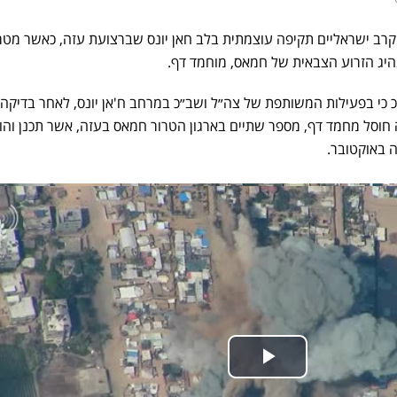
יצעו מטוסי קרב ישראליים תקיפה עוצמתית בלב חאן יונס שברצועת עזה, כאשר מט
יג הזרוע הצבאית של חמאס, מוחמד דף.
"כ כי בפעילות המשותפת של צה״ל ושב״כ במרחב ח'אן יונס, לאחר בדיקה
ה חוסל מחמד דף, מספר שתיים בארגון הטרור חמאס בעזה, אשר תכנן והו
 באוקטובר.