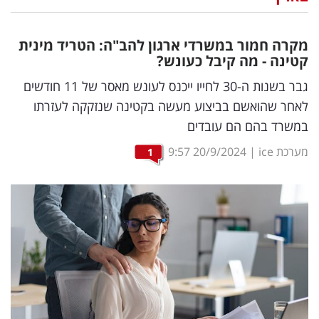
נדל"ן
מקרה חמור במשרדי ארגון להב"ה: הטריד מינית
דיגיטל
קטינה - מה קיבל כעונש?
וטק
גבר בשנות ה-30 לחייו ייכנס לעונש מאסר של 11 חודשים
לאחר שהואשם בביצוע מעשה בקטינה שנזקקה לעזרתו
שיווק
במשרד בהם הם עובדים
ופרסום
מערכת ice
|
20/9/2024
9:57
1
משפט
מדדים
ומחקרים
דעות
רכילות
עסקית