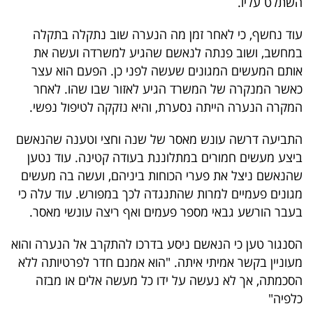
השתלט עליו.
40
עוד נחשף, כי לאחר זמן מה הנערה שוב נתקלה בתקלה
במחשב, ושוב פנתה לנאשם שהגיע למשרדה ועשה את
שיתופי
אותם המעשים המגונים שעשה לפני כן. הפעם הוא עצר
כאשר המנקרה של המשרד הגיע לאזור שבו שהו. לאחר
פעולה
המקרה הנערה הייתה נסערת, והיא נזקקה לטיפול נפשי.
התביעה דרשה עונש מאסר של שנה וחצי וטענה שהנאשם
דרושים
ביצע מעשים חמורים במתלוננת בעודה קטינה. עוד נטען
שהנאשם ניצל את פערי הכוחות ביניהם, ועשה בה מעשים
ניוזלטרים
מגונים פעמיים למרות שהתנגדה לכך במפורש. עוד עלה כי
בעבר הורשע גבאי מספר פעמים ואף ריצה עונשי מאסר.
מייל
הסנגור טען כי הנאשם ניסע בדרכו להתקרב אל הנערה והוא
מעוניין בקשר אמיתי איתה. "הוא אמנם חדר לפרטיותה ללא
אדום
הסכמתה, אך לא נעשה על ידו כל מעשה אלים או מבזה
כלפיה"