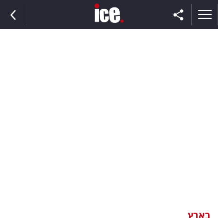
ראשי
הנבחרת
השוק
תקשורת
ומדיה
כסף
וצרכנות
בארץ