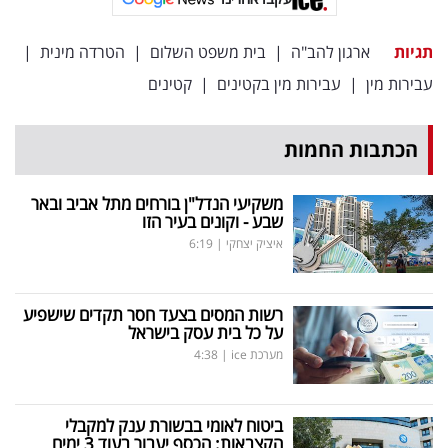
תגיות
ארגון להב"ה
|
בית משפט השלום
|
הטרדה מינית
|
עבירות מין
|
עבירות מין בקטינים
|
קטינים
הכתבות החמות
משקיעי הנדל"ן בורחים מתל אביב ובאר
שבע - וקונים בעיר הזו
איציק יצחקי
|
6:19
רשות המסים בצעד חסר תקדים שישפיע
על כל בית עסק בישראל
מערכת ice
|
4:38
ביטוח לאומי בבשורת ענק למקבלי
הקצבאות: הכסף יעבור בעוד 3 ימים