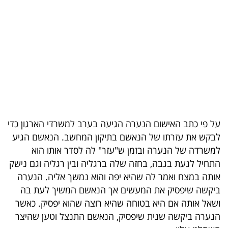
בריאות
תרבות
ופנאי
תיירות
TOP-
5
על פי כתב האישום הנערה הגיעה בערב למשרדי הארגון כדי
לבקש את עזרתו של הנאשם בתיקון המחשב. הנאשם הגיע
המילון
למשרדה של הנערה ובזמן ש"עזר" לה לסדר אותו הוא
הכלכלי
התחיל לגעת בגבה, בחזה שלה ברגליה ובין רגליה וגם נישק
אותה במצח ואמר לה שהיא יפה והוא נמשך אליה. הנערה
פודקאסט
ביקשה שיפסיק את המעשים אך הנאשם המשיך לעת בה
ושאל אותה אם היא בטוחה שהיא רוצה שהוא יפסיק. כאשר
40
הנערה ביקשה שנית שיפסיק, הנאשם התנצל וטען שהיצר
UNDER