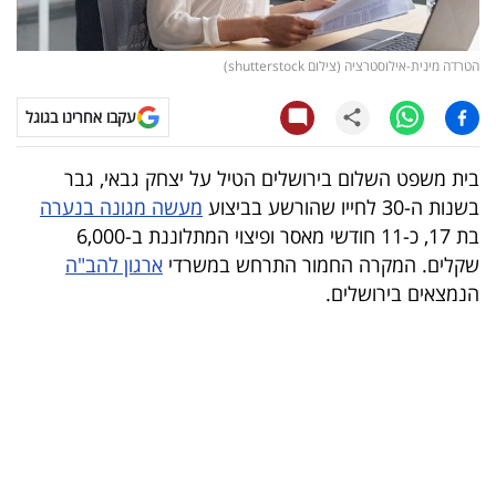
קריפטו
הטרדה מינית-אילוסטרציה (צילום shutterstock)
ויראלי
עקבו אחרינו בגוגל
טלוויזיה
בית משפט השלום בירושלים הטיל על יצחק גבאי, גבר
עסקי
בשנות ה-30 לחייו שהורשע בביצוע
מעשה מגונה בנערה
ספורט
בת 17, כ-11 חודשי מאסר ופיצוי המתלוננת ב-6,000
שקלים. המקרה החמור התרחש במשרדי
ארגון להב"ה
קריירה
הנמצאים בירושלים.
ולימודים
מינויים
רייטינג
רכב