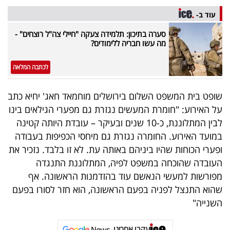
פרסמו
עוד ב-
באייס
סערה בתיכון: תלמידה צעקה "חיילי צה"ל רוצחים" -
מה עשו חבריה ללימודים?
עקבו
אחרינו:
לכתבה המלאה
שופט בית המשפט השלום בירושלים מוחמאד חאג' יחיא כתב
על האירוע: "חומרת המעשים נגזרת גם מפערי הגילאים בינו
לבין המתלוננת, כ-10 שנים ובעיקר – עובדת היותה קטינה
במועד האירוע. החומרה נגזרת גם מיחסי הכפיפות בעבודה
ופערי הכוחות שהיו ביניהם באותה עת. לא זו בלבד. נזכיר את
העובדה שהוכחה במשפט לפיה, המתלוננת התנגדה
מפורשות למעשי הנאשם עוד בהזדמנות הראשונה. אף
שהוא התנצל לפניה בפעם הראשונה, הוא חזר לסורו בפעם
השנייה"
עקבו אחרינו