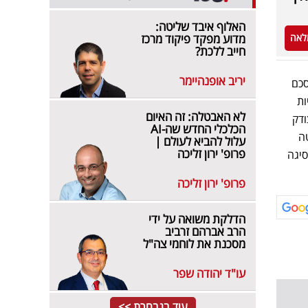
האלוף איבד שליטה:
לאה
מדוע מפקד פיקוד מרכז
חייב ללכת?
יריב אופנהיימר
סכם
ות
לא האבטלה: זה האיום
ודק
הכלכלי החדש שה-AI
ה
עלול להביא לעולם |
פרופ' ירון זליכה
נות ולנסיגה
פרופ' ירון זליכה
הדלקת משואה על ידי
הרב אברהם זרביב
מסכנת את לוחמי צה"ל
עו"ד יהודה שפר
עוד בנבחרת >>