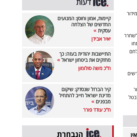
דעות
ידור
קיימות, אמון וחוסן: המנועים
החדשים של הצלחה
עסקית
לשחרר
יאיר אבידן
חו
לחם
התיישבות יהודית בעזה: כך
מחזקים את ביטחון ישראל
ח"כ משה סולומון
דשים
ר
קיר הברזל שנסדק: שיקום
מדינת ישראל חייב להתחיל
בטל
מבפנים
ח"כ עודד פורר
הנבחרת
ין