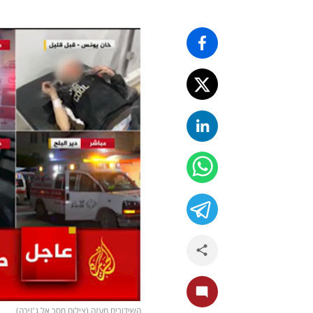
השידורים מעזה (צילום מסך אל ג'זירה)