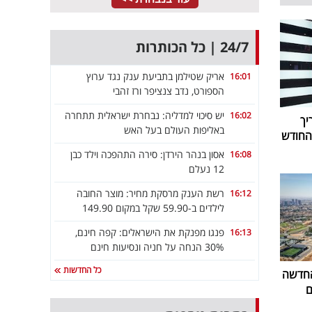
24/7 | כל הכותרות
אריק שטילמן בתביעת ענק נגד ערוץ
16:01
הספורט, נדב צנציפר ורז זהבי
יש סיכוי למדליה: נבחרת ישראלית תתחרה
16:02
יך
באליפות העולם בעל האש
אסון בנהר הירדן: סירה התהפכה וילד כבן
16:08
12 נעלם
רשת הענק מרסקת מחיר: מוצר החובה
16:12
לילדים ב-59.90 שקל במקום 149.90
פנגו מפנקת את הישראלים: קפה חינם,
16:13
30% הנחה על חניה ונסיעות חינם
כל החדשות
החדשה
ם