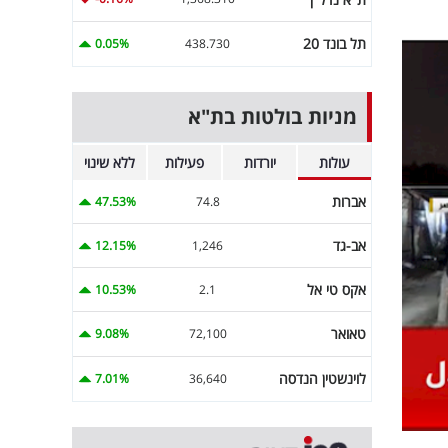
תל בונד 20
0.05%
438.730
מניות בולטות בת"א
עולות
יורדות
פעילות
ללא שינוי
אברות
47.53%
74.8
אב-גד
12.15%
1,246
אקס טי אל
10.53%
2.1
טאואר
9.08%
72,100
לוינשטין הנדסה
7.01%
36,640