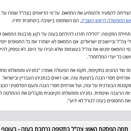
צליחה להסעיר ולהפתיע את החמאס. על פי הדיווחים בצה"ל שמרו על מ
ראש הממשלה לראש השב"כ
, הם השתתפו בישיבה ביטחונית יחדיו.
חילת התקיפה: "הלילה חזרנו להילחם בעזה על רקע סרבנות החמאס 
לי צה"ל וביישובים ישראלים. אם החמאס לא ישחרר את כל החטופים ייפת
סי החמאס יפגשו את צה"ל בעוצמות שלא הכירו עד היום. לא נפסיק להי
ושגו כל יעדי המלחמה".
 של הרוגים בתקיפות, תקפו את הפעולה ואמרו: "נתניהו וממשלתו מח
רחים חסרי הגנה ברצועת עזה. אנו רואים בנתניהו העבריין ובישראל
פנות הבוגדנית על עזה, ועל אזרחים חסרי הגנה והעם הפלסטיני הנצו
יות הרעבה שיטתית. נתניהו וממשלתו הקיצונית מקבלים את ההחלטה ל
 החטופים בעזה לגורל לא ידוע".
תמה הפסקת האש: צה"ל בתקיפה נרחבת בעזה - בעוטף א