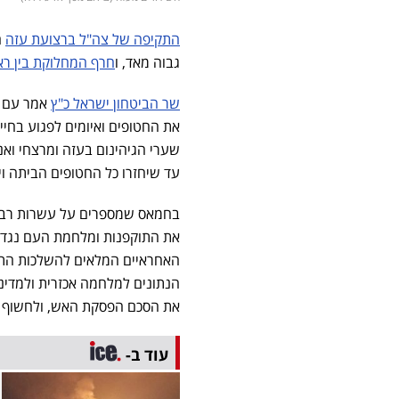
התקיפה של צה"ל ברצועת עזה
ה
גבוה מאד, ו
חרף המחלוקת בין 
שר הביטחון ישראל כ"ץ
אמר עם ת
את החטופים ואיומים לפגוע בחיי
שערי הגיהינום בעזה ומרצחי ואנ
עד שיחזרו כל החטופים הביתה וי
בחמאס שמספרים על עשרות רבות
את התוקפנות ומלחמת העם נגד אז
האחראיים המלאים להשלכות התוק
הנתונים למלחמה אכזרית ולמדינ
את הסכם הפסקת האש, ולחשוף את
עוד ב-