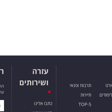
עזרה
רו
ושירותים
ורט
תרבות ופנאי
הרש
עול
לימודים
תיירות
כתבו אלינו
TOP-5