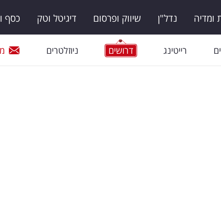
ומדיה
נדל"ן
שיווק ופרסום
דיגיטל וטק
כסף ו
ם
רייטינג
דרושים
ניוזלטרים
מי