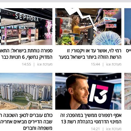
יס
רמי לוי, אושר עד או ויקטורי: זו
ספורה נוחתת בישראל: התאר
הרשת הזולה ביותר בישראל בפער
המדויק נחשף, 6 חנויות כבר החודש
מערכת ice
|
15:44
מערכת ice
|
14:55
אסף רפפורט ממשיך במהפכה: זה
כולם עוברים לכאן: השכונה 
המינוי הדרמטי בהנהלת רשת 13
שבה הדיירים מביאים אחריה
משפחה וחברים
מערכת ice
|
14:21