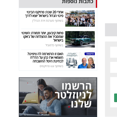
כתבות נוספות
אחרי 20 שנה: פרויקט הבינוי
פינוי הגדול בישראל יוצא לדרך
בשיתוף מערכת זירת הנדל"ן
פחות קיבעון, יותר תמורה: השינוי
שמסביר את ההצלחה של ג'אקו
בישראל
בשיתוף כלמוביל
האם זו הרפורמה לה ציפינו?
השמאי ארז כהן על הדו"ח
לבחינת היטל ההשבחה
בשיתוף ice פרויקטים