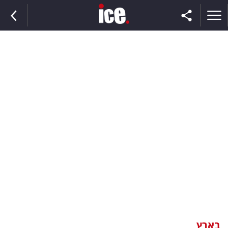
ראשי
הנבחרת
השוק
תקשורת
ומדיה
כסף
וצרכנות
בארץ