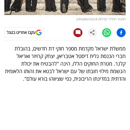
קריפטו
המגזר החרדי (צילום shutterstock)
ויראלי
עקבו אחרינו בגוגל
טלוויזיה
ממשלת ישראל מקדמת מספר חוקי דת חדשים, בהובלת
עסקי
חברי הכנסת גלית דיסטל אטבריאן, יצחק קרויזר ואריאל
ספורט
קלנר. מטרת החוקים הללו, הינה "להבטיח את יכולת
הגשמת מילוי חובתו של עם ישראל לבטא את זהותו הלאומית
קריירה
והדתית במדינתו הריבונית, כפי שציווהו בורא עולם".
ולימודים
מינויים
רייטינג
רכב