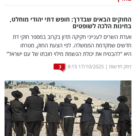
נדל"ן
החוקים הבאים שבדרך: חופש דתי יהודי מוחלט,
דיגיטל
בחינות הלכה לשופטים
וטק
וועדת השרים לענייני חקיקה תדון בקרוב במספר חוקי דת
חדשים שמקדמת הממשלה. לפי הצעת החוק, מטרתו
שיווק
היא "להבטיח את יכולת הגשמת מילוי חובתו של עם ישראל"
ופרסום
דסק חדשות
|
17/10/2025
8:15
3
משפט
מדדים
ומחקרים
דעות
רכילות
עסקית