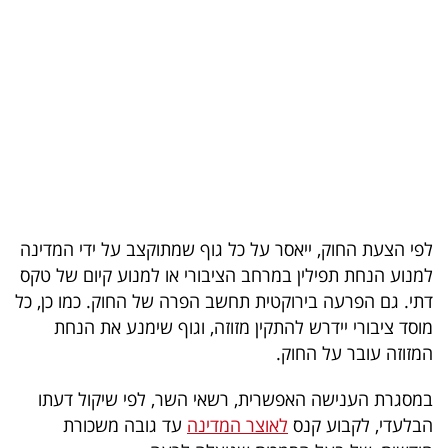
בריאות
תרבות
ופנאי
תיירות
TOP-
5
לפי הצעת החוק, ייאסר על כל גוף שמתוקצב על ידי המדינה
למנוע הנחת תפילין במרחב הציבורי או למנוע קיום של טקס
המילון
דתי. גם הפרעה בירוקטית תחשב הפרה של החוק. כמו כן, כל
הכלכלי
מוסד ציבורי יידרש להתקין מזוזה, וגוף שימנע את הנחת
המזוזה עובר על החוק.
פודקאסט
במסגרת הענישה האפשרית, רשאי השר, לפי שיקול דעתו
40
הבלעדי, לקבוע קנס
לאוצר המדינה
עד גובה משכורת
UNDER