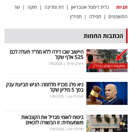
פרסמו
תגיות
גלית דיסטל אטבריאן
|
דת ומדינה
|
חוקה
|
שר
באייס
המשפטים
|
תפילה
|
תפילין
עקבו
הכתבות החמות
אחרינו:
היישוב שבו דירה ללא ממ"ד תעלה לכם
525 אלף שקל
איציק יצחקי
|
7/8/2026
עסקאות השבוע בנדל"ן
גיא פלג מכריז מלחמה: הגיש תביעת ענק
בסך 5 מיליון שקל
מערכת ice
|
7/8/2026
ביטוח לאומי מגדיל את הקצבאות
משמעותית: זו הבשורה לזכאים
מערכת ice
|
7/8/2026