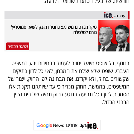
חודשית, של בעל הסמכות שנוצלה לרעה.
40
עוד ב-
סקר מנדטים משוגע: נתניהו מזנק לשיא, סמוטריץ'
שיתופי
גורם לטלטלה
פעולה
לכתבה המלאה
בנוסף, כל שופט מיועד יחויב לעמוד בבחינות ידע במשפט
דרושים
העברי. שופט שלא יצלח את המבחן, לא יוכל לדון בתיקים
שקשורים בחוק, ולא יקודם. את הבחינה לפי החוק, ייצור של
ניוזלטרים
המשפטים. בהמשך, החוק מגדיר כי עד שיותקנו תקנות אלו,
הסמכות לדון בכל תביעה בנוגע לחוק תהיה של בית הדין
הרבני הגדול.
מייל
אדום
עקבו אחרינו