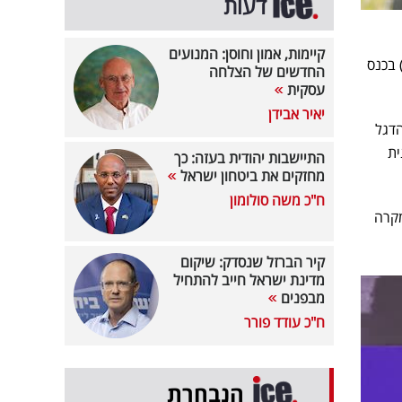
דעות
קיימות, אמון וחוסן: המנועים
 בכנס
החדשים של הצלחה
עסקית
יאיר אבידן
הדגל
ית
התיישבות יהודית בעזה: כך
מחזקים את ביטחון ישראל
ח"כ משה סולומון
מקרה
קיר הברזל שנסדק: שיקום
מדינת ישראל חייב להתחיל
מבפנים
ח"כ עודד פורר
הנבחרת