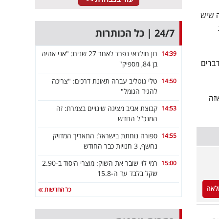
ה שיש
24/7 | כל הכותרות
רון חולדאי נפרד לאחר 27 שנים: "אני אהיה
14:39
ברים
בן 84, מספיק"
טלי גוטליב עברה תאונת דרכים: "צריכה
14:50
להגיד הגומל"
זה
קבוצת אביב מציגה שינויים בצמרת: זה
14:53
המנכ"ל החדש
ספורה נוחתת בישראל: התאריך המדויק
14:55
נחשף, 3 חנויות כבר החודש
רמי לוי שובר את השוק: מוצרי היסוד ב-2.90
15:00
שקל בלבד עד ה-15.8
לאה
כל החדשות