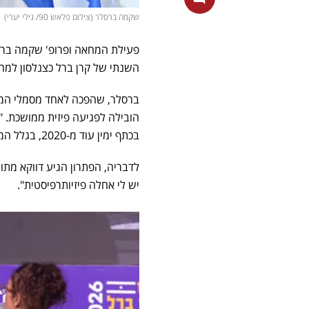
שקמה ברסלר (צילום פלאש 90/ גילי יערי)
פעילת המחאה ופרופ' שקמה ברס
השנתי של קרן ברל כצנלסון למח
ברסלר, שהפכה לאחד מסמלי המחא
הובילה לפגיעה פיזית ממושכת. 
בכתף ימין עוד מ-2020, בגלל המשקל של הדגל, זה היה פשוט כבד מדי", אמרה.
לדבריה, הפתרון הגיע דווקא מת
יש לי אחלה פיזיותרפיסטית".