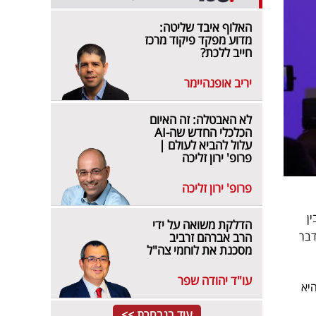
האלוף איבד שליטה:
מדוע מפקד פיקוד מרכז
חייב ללכת?
יריב אופנהיימר
לא האבטלה: זה האיום
הכלכלי החדש שה-AI
עלול להביא לעולם |
פרופ' ירון זליכה
פרופ' ירון זליכה
ן
הדלקת משואה על ידי
דבר
הרב אברהם זרביב
מסכנת את לוחמי צה"ל
עו"ד יהודה שפר
יא
עוד בנבחרת >>