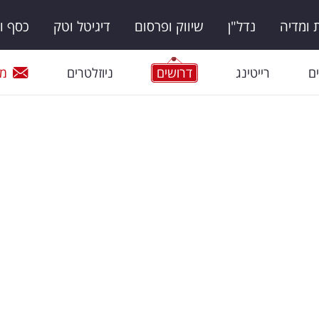
ומדיה
נדל"ן
שיווק ופרסום
דיגיטל וטק
כסף ו
ם
רייטינג
דרושים
ניוזלטרים
מי