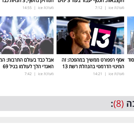
הקצבאות: הכסף יעבור בעוד 3 ימים
המדויק נחשף, 3 חנויות כבר החודש
מערכת ice
|
7:12
מערכת ice
|
14:55
סוד
אסף רפפורט ממשיך במהפכה: זה
אבל כבד בעולם התרבות: המו
המינוי הדרמטי בהנהלת רשת 13
האגדי הלך לעולמו בגיל 69
מערכת ice
|
14:21
מערכת ice
|
7:42
ה
(8)
: