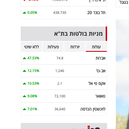
בגוגל
תל בונד 20
0.05%
438.730
מניות בולטות בת"א
עולות
יורדות
פעילות
ללא שינוי
אברות
47.53%
74.8
אב-גד
12.15%
1,246
אקס טי אל
10.53%
2.1
טאואר
9.08%
72,100
לוינשטין הנדסה
7.01%
36,640