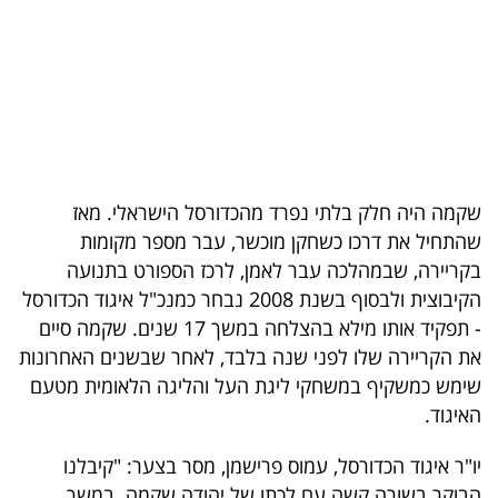
בריאות
תרבות
ופנאי
תיירות
שקמה היה חלק בלתי נפרד מהכדורסל הישראלי. מאז
TOP-
שהתחיל את דרכו כשחקן מוכשר, עבר מספר מקומות
5
בקריירה, שבמהלכה עבר לאמן, לרכז הספורט בתנועה
הקיבוצית ולבסוף בשנת 2008 נבחר כמנכ"ל איגוד הכדורסל
המילון
- תפקיד אותו מילא בהצלחה במשך 17 שנים. שקמה סיים
הכלכלי
את הקריירה שלו לפני שנה בלבד, לאחר שבשנים האחרונות
שימש כמשקיף במשחקי ליגת העל והליגה הלאומית מטעם
פודקאסט
האיגוד.
40
יו"ר איגוד הכדורסל, עמוס פרישמן, מסר בצער: "קיבלנו
UNDER
הבוקר בשורה קשה עם לכתו של יהודה שקמה. במשך