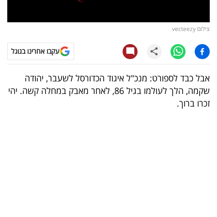
קריפטו
צילום vecteezy
ויראלי
עקבו אחרינו בגוגל
טלוויזיה
אבל כבד לספורט: מנכ"ל איגוד הכדורסל לשעבר, יהודה
עסקי
שקמה, הלך לעולמו בגיל 86, לאחר מאבק במחלה קשה. יהי
ספורט
זכרו ברוך.
קריירה
ולימודים
מינויים
רייטינג
רכב