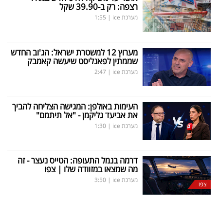
רצפה: רק ב-39.90 שקל
מערכת ice
|
1:55
מערוץ 12 למשטרת ישראל: הג'וב החדש
שממתין לפאנליסט שיעשה קאמבק
מערכת ice
|
2:47
העימות באולפן: המגישה הצליחה להביך
את אביעד גליקמן - "אל תיתמם"
מערכת ice
|
1:30
דרמה בנמל התעופה: הטייס נעצר - זה
מה שמצאו במזוודה שלו | צפו
מערכת ice
|
3:50
צפו