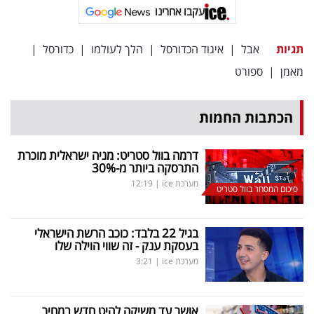
פרסמו
עקבו אחרינו
באייס
תגיות
אבל
|
איגוד הכדורסל
|
הלך לעולמו
|
כדורסל
|
עקבו
מאמן
|
ספורט
אחרינו:
הכתבות החמות
דרמה בוול סטריט: מניה ישראלית מוכרת
התרסקה ביותר מ-30
%
מערכת ice
|
12:19
סיכום המסחר בוול סטריט
בגיל 22 בלבד: כוכב הרשת הישראלי
בעסקת ענק - זה שווי הוילה שלו
מערכת ice
|
3:21
אושר עד משיקה להיט חדש במחיר