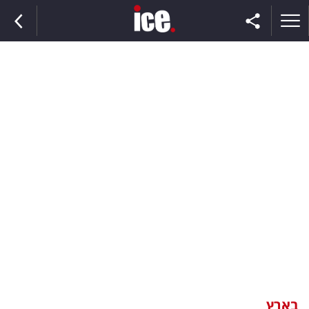
ראשי
הנבחרת
השוק
תקשורת
ומדיה
כסף
וצרכנות
בארץ