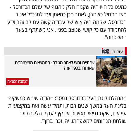
40
כמעט כל חייו היה שקמה חלק מהנוף של עולם הכדורסל -
מאז התחיל כשחקן, לאחר מכן כמאמן ועד למנכ"ל איגוד
הכדורסל. שקמה היה איש של עבודה קשה עם לב זהב וידע
שיתופי
להתמודד עם כל קושי שניצב בפניו. אני משתתף בצער
המשפחה".
פעולה
עוד ב-
שנתיים וחצי לאחר הטבח: הממצאים המצמררים
דרושים
שאותרו בכפר עזה
ניוזלטרים
לכתבה המלאה
ממנהלת ליגת העל בכדורסל נמסר: “יהודה שימש כמשקיף
מייל
בליגת העל במשך שנים רבות, ותמיד עשה זאת במקצועיות
אדום
עילאית, שקט נפשי ומסירות אין קץ לענף. הליגה כולה
שולחת תנחומים למשפחתו. יהי זכרו ברוך”.