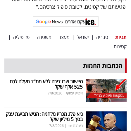
ופגיעותם של קטינים, לטובת סיפוק צרכיהם."
עקבו אחרינו
תגיות
טבריה
|
ישראל
|
מעצר
|
משטרה
|
פדופיליה
|
קטינות
הכתבות החמות
היישוב שבו דירה ללא ממ"ד תעלה לכם
525 אלף שקל
איציק יצחקי
|
7/8/2026
עסקאות השבוע בנדל"ן
גיא פלג מכריז מלחמה: הגיש תביעת ענק
בסך 5 מיליון שקל
מערכת ice
|
7/8/2026