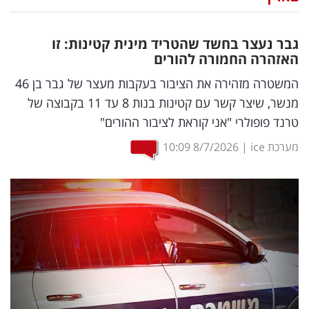
נדל"ן
גבר נעצר בחשד שהטריד מינית קטינות: זו
דיגיטל
האזהרה החמורה להורים
וטק
המשטרה מזהירה את הציבור בעקבות מעצר של גבר בן 46
מנשר, שיצר קשר עם קטינות בנות 8 עד 11 בקבוצה של
שיווק
טרנד פופולרי "אני קוראת לציבור ההורים"
ופרסום
מערכת ice
|
8/7/2026
10:09
משפט
מדדים
ומחקרים
דעות
רכילות
עסקית