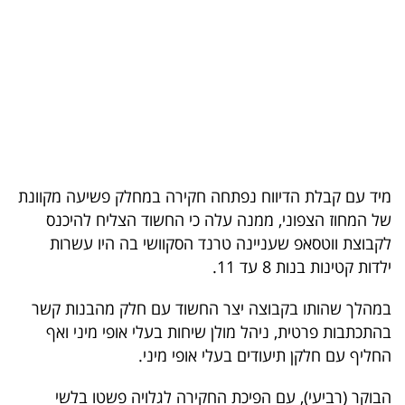
בריאות
תרבות
ופנאי
תיירות
TOP-
מיד עם קבלת הדיווח נפתחה חקירה במחלק פשיעה מקוונת
5
של המחוז הצפוני, ממנה עלה כי החשוד הצליח להיכנס
לקבוצת ווטסאפ שעניינה טרנד הסקוושי בה היו עשרות
המילון
ילדות קטינות בנות 8 עד 11.
הכלכלי
במהלך שהותו בקבוצה יצר החשוד עם חלק מהבנות קשר
פודקאסט
בהתכתבות פרטית, ניהל מולן שיחות בעלי אופי מיני ואף
החליף עם חלקן תיעודים בעלי אופי מיני.
40
UNDER
הבוקר (רביעי), עם הפיכת החקירה לגלויה פשטו בלשי