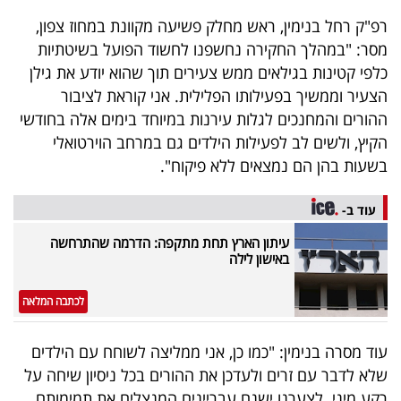
פרסמו
רפ"ק רחל בנימין, ראש מחלק פשיעה מקוונת במחוז צפון,
באייס
מסר: "במהלך החקירה נחשפנו לחשוד הפועל בשיטתיות
כלפי קטינות בגילאים ממש צעירים תוך שהוא יודע את גילן
עקבו
הצעיר וממשיך בפעילותו הפלילית. אני קוראת לציבור
אחרינו:
ההורים והמחנכים לגלות עירנות במיוחד בימים אלה בחודשי
הקיץ, ולשים לב לפעילות הילדים גם במרחב הוירטואלי
בשעות בהן הם נמצאים ללא פיקוח".
עוד ב-
עיתון הארץ תחת מתקפה: הדרמה שהתרחשה
באישון לילה
לכתבה המלאה
עוד מסרה בנימין: "כמו כן, אני ממליצה לשוחח עם הילדים
שלא לדבר עם זרים ולעדכן את ההורים בכל ניסיון שיחה על
רקע מיני. לצערנו ישנם עבריינים המנצלים את תמימותם