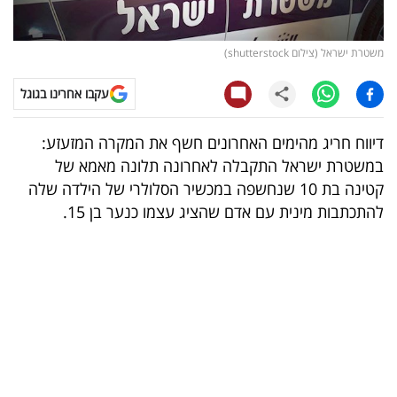
קריפטו
משטרת ישראל (צילום shutterstock)
ויראלי
עקבו אחרינו בגוגל
טלוויזיה
דיווח חריג מהימים האחרונים חשף את המקרה המזעזע:
עסקי
במשטרת ישראל התקבלה לאחרונה תלונה מאמא של
ספורט
קטינה בת 10 שנחשפה במכשיר הסלולרי של הילדה שלה
להתכתבות מינית עם אדם שהציג עצמו כנער בן 15.
קריירה
ולימודים
מינויים
רייטינג
רכב