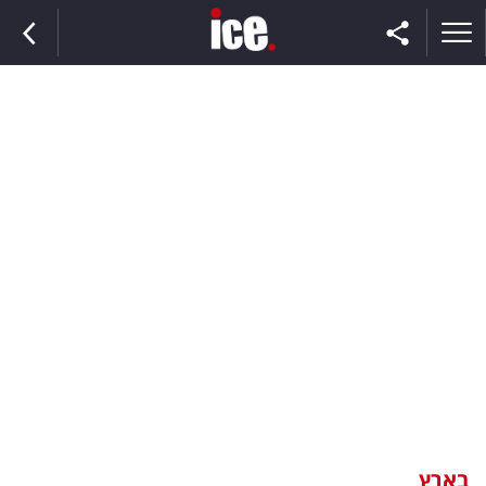
ראשי
הנבחרת
השוק
תקשורת
ומדיה
כסף
וצרכנות
בארץ