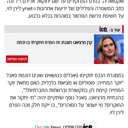
ואקטואליה. בפרס התחקירים על שם יחזקאל אדירם ז"ל זכה
40
כתב המשטרה והפלילים של ידיעות אחרונות ו-ynet לירן לוי,
על חשיפת פרשת הסרסור בסוהרות בכלא גלבוע.
שיתופי
עוד ב-
פעולה
קרן מרציאנו חוגגת: זה הפרס היוקרתי בו זכתה
לכתבה המלאה
דרושים
במסגרת הכנס יתקיימו פאנלים בנושאים שונים דוגמת פאנל
ניוזלטרים
"יוקר המחייה: פופוליזם או מציאות כלכלית, האם מחאת יוקר
המחייה קיימת רק בתקשורת וברשתות החברתיות?",
בהנחיית מרציאנו. פאנל נוסף שיתקיים יהיה "מי יחקור את
מייל
החוקרים? מי ישמור על הסוהרים", בו ייקח חלק זוכה הפרס
אדום
לירן לוי.
עקבו אחרינו