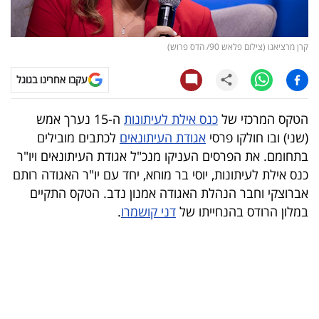
קריפטו
קרן מרציאנו (צילום פלאש 90/ הדס פרוש)
ויראלי
עקבו אחרינו בגוגל
טלוויזיה
הטקס המרכזי של
כנס אילת לעיתונות
ה-15 נערך אמש
עסקי
(שני) ובו חולקו פרסי
אגודת העיתונאים
לכתבים מובילים
ספורט
בתחומם. את הפרסים העניקו מנכ"ל אגודת העיתונאים ויו"ר
כנס אילת לעיתונות, יוסי בר מוחא, יחד עם יו"ר האגודה רותם
קריירה
אברוצקי וחבר הנהלת האגודה אמנון נדב. הטקס התקיים
ולימודים
במלון הרודס בהנחייתו של
דני קושמרו
.
מינויים
רייטינג
רכב