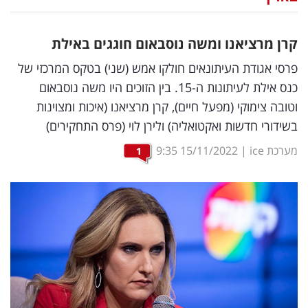
נדל"ן
קרן מרציאנו ומשה נוסבאום חוגגים באילת
דיגיטל
פרסי אגודת העיתונאים חולקו אמש (שני) בטקס המרכזי של
וטק
כנס אילת לעיתונות ה-15. בין הזוכים היו משה נוסבאום
וטובה צימוקי (מפעל חיים), קרן מרציאנו (איכות ומצוינות
שיווק
בשידורי חדשות ואקטואליה) ולירן לוי (פרס התחקירים)
ופרסום
מערכת ice
|
15/11/2022
9:35
1
משפט
מדדים
ומחקרים
דעות
רכילות
עסקית