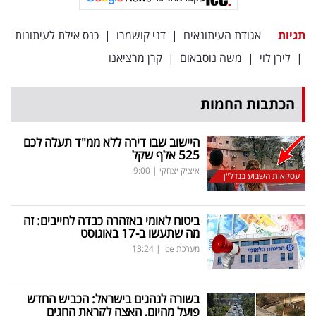
פרסמו
באייס
תגיות
אגודת העיתונאים
|
דני קושמרו
|
כנס אילת לעיתונות
|
לירן לוי
|
משה נוסבאום
|
קרן מרציאנו
עקבו
אחרינו:
הכתבות החמות
היישוב שבו דירה ללא ממ"ד תעלה לכם
525 אלף שקל
איציק יצחקי
|
9:00
עסקאות השבוע בנדל"ן
ביטוח לאומי באזהרה כבדה לחייבים: זה
מה שתעשו ב-17 באוגוסט
מערכת ice
|
13:24
בשורה לנהגים בישראל: הכביש החדש
פועל מהיום, האצה לקראת החגים