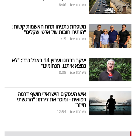
מערכת ice
|
8:46
משפחת נתניהו תחת האשמות קשות:
"הותירו חובות של אלפי שקלים"
מערכת ice
|
11:15
יעקב ברדוגו וערוץ 14 באבל כבד: "לא
נמצא איתנו. תנחומינו"
מערכת ice
|
8:35
איש העסקים הישראלי חושף דרמה
רפואית - ומוכר את דירתו: "הרגשתי
חייזר"
מערכת ice
|
12:54