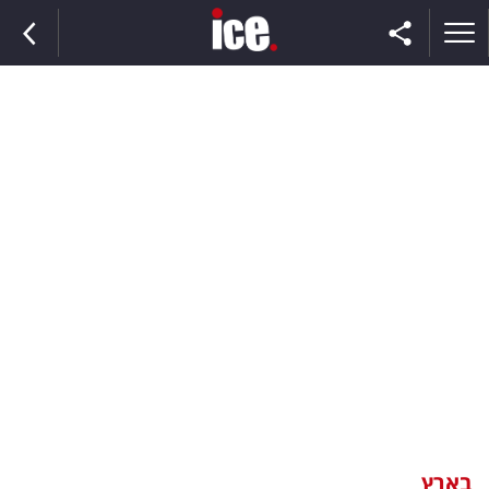
ראשי
הנבחרת
השוק
תקשורת
ומדיה
כסף
וצרכנות
בארץ