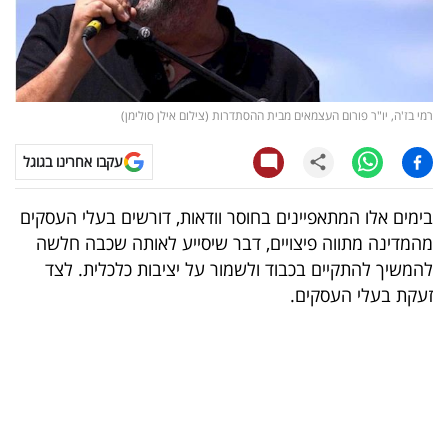
קריפטו
ויראלי
רמי בז'ה, יו"ר פורום העצמאים מבית ההסתדרות (צילום אילן סולימן)
טלוויזיה
עקבו אחרינו בגוגל
עסקי
ספורט
בימים אלו המתאפיינים בחוסר וודאות, דורשים בעלי העסקים
מהמדינה מתווה פיצויים, דבר שיסייע לאותה שכבה חלשה
קריירה
להמשיך להתקיים בכבוד ולשמור על יציבות כלכלית. לצד
ולימודים
זעקת בעלי העסקים.
מינויים
רייטינג
רכב