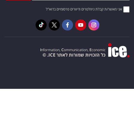
אני מאשר/ת קבלת ניוזלטרים ודיוורים פרסומיים בדוא"ל
I
nformation,
C
ommunication,
E
conomic
כל הזכויות שמורות לאתר ICE. ©