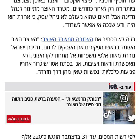
עוד הוסיף והסביר: "פיצוי אוקטובר הועבר באופן מצומצם
40
ביותר וזה רק לאחר כחודשיים. משרד האוצר מתיימר לנהל
מדינה אבל רואים שהוא מעולם לא ניהל עסק, כי אחרת הוא
היה יודע שככה אי אפשר לשרוד".
שיתופי
בז'ה לא הסתיר את
האכזבה ממשרד האוצר
: "האוצר השר
פעולה
העומד בראשו מפקירים את העסקים לדמם. מדינת ישראל
גוררת מאות אלפי משפחות אל מתחת לקו העוני, ולא
מאפשרת וודאות ויציבות. אנו בפתח אסון שיגרור אחריו
דרושים
פגיעות כלכליות ונפשיות שאין מהן דרך חזרה".
ניוזלטרים
עוד ב-
"מנותק מהמציאות" – הסערה ברשת סביב מתווה
הפיצויים של האוצר
מייל
אדום
לכתבה המלאה
לפי רשות המסים, עד 31 בדצמבר הוגשו כ־220 אלף