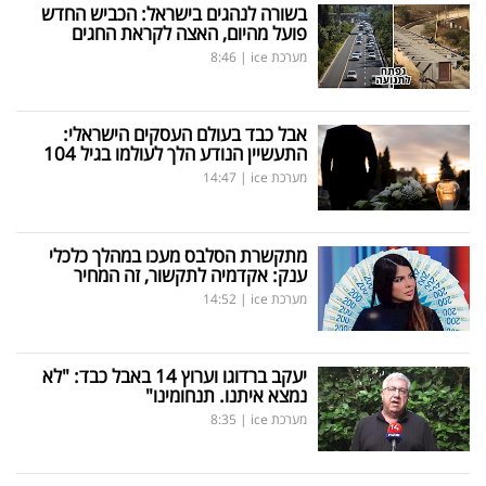
בשורה לנהגים בישראל: הכביש החדש
פועל מהיום, האצה לקראת החגים
מערכת ice
|
8:46
אבל כבד בעולם העסקים הישראלי:
התעשיין הנודע הלך לעולמו בגיל 104
מערכת ice
|
14:47
מתקשרת הסלבס מעכו במהלך כלכלי
ענק: אקדמיה לתקשור, זה המחיר
מערכת ice
|
14:52
יעקב ברדוגו וערוץ 14 באבל כבד: "לא
נמצא איתנו. תנחומינו"
מערכת ice
|
8:35