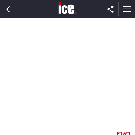
ראשי
הנבחרת
השוק
תקשורת
ומדיה
כסף
וצרכנות
בארץ