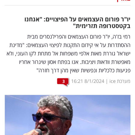
נדל"ן
יו"ר פורום העצמאים על הפיצויים: "אנחנו
דיגיטל
בקטסטרופה תזרימית"
וטק
רמי בז'ה, יו"ר פורום העצמאים והפרילנסרים מבית
ההסתדרות על אי קידום התקנות לפיצוי העצמאים: "מדינת
שיווק
ישראל גוררת מאות אלפי משפחות אל מתחת לקו העוני, ולא
ופרסום
מאפשרת וודאות ויציבות. אנו בפתח אסון שיגרור אחריו
פגיעות כלכליות ונפשיות שאין מהן דרך חזרה"
משפט
מערכת ice
|
8/1/2024
16:21
3
מדדים
ומחקרים
דעות
רכילות
עסקית