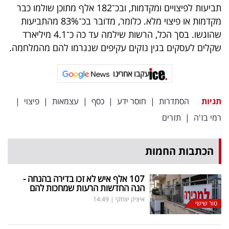
פרסמו
תביעות לפיצויים ומקדמות, ובכ־182 אלף מתוכן שולמו כבר
באייס
מקדמות או פיצוי מלא. כלומר, מדובר בכ־83% מהתביעות
שהוגשו. בסך הכל, הרשות שילמה עד כה כ־4.1 מיליארד
עקבו
שקלים לעסקים בגין נזקים עקיפים שנגרמו להם מהמלחמה.
אחרינו:
עקבו אחרינו
תגיות
הסתדרות
|
חוסר ידע
|
כסף
|
עצמאות
|
פיצוי
|
רמי בז'ה
|
תזרים
הכתבות החמות
107 אלף איש לא זכו בדירה בהנחה -
הנה החדשות הרעות שמחכות להם
איציק יצחקי
|
14:49
טור שישי