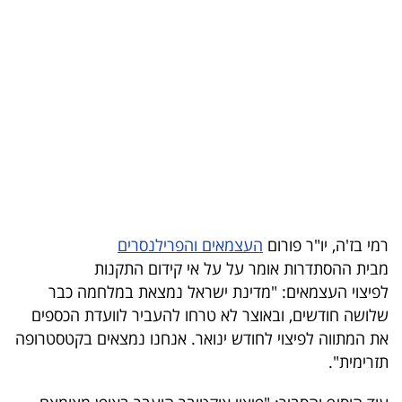
בריאות
תרבות
ופנאי
תיירות
TOP-
5
רמי בז'ה, יו"ר פורום
העצמאים והפרילנסרים
המילון
מבית ההסתדרות אומר על על אי קידום התקנות
הכלכלי
לפיצוי העצמאים: "מדינת ישראל נמצאת במלחמה כבר
שלושה חודשים, ובאוצר לא טרחו להעביר לוועדת הכספים
פודקאסט
את המתווה לפיצוי לחודש ינואר. אנחנו נמצאים בקטסטרופה
תזרימית".
40
UNDER