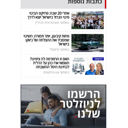
כתבות נוספות
אחרי 20 שנה: פרויקט הבינוי
פינוי הגדול בישראל יוצא לדרך
בשיתוף מערכת זירת הנדל"ן
פחות קיבעון, יותר תמורה: השינוי
שמסביר את ההצלחה של ג'אקו
בישראל
בשיתוף כלמוביל
האם זו הרפורמה לה ציפינו?
השמאי ארז כהן על הדו"ח
לבחינת היטל ההשבחה
בשיתוף ice פרויקטים