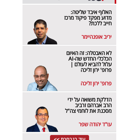
האלוף איבד שליטה:
מדוע מפקד פיקוד מרכז
חייב ללכת?
יריב אופנהיימר
לא האבטלה: זה האיום
הכלכלי החדש שה-AI
עלול להביא לעולם |
פרופ' ירון זליכה
פרופ' ירון זליכה
הדלקת משואה על ידי
הרב אברהם זרביב
מסכנת את לוחמי צה"ל
עו"ד יהודה שפר
עוד בנבחרת >>