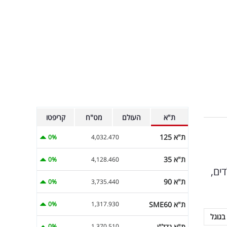
ת"א
העולם
מט"ח
קריפטו
ת"א 125
0%
4,032.470
ת"א 35
0%
4,128.460
דים,
ת"א 90
0%
3,735.440
ת"א SME60
0%
1,317.930
בגוגל
ת"א נדל"ן
0%
1,370.510