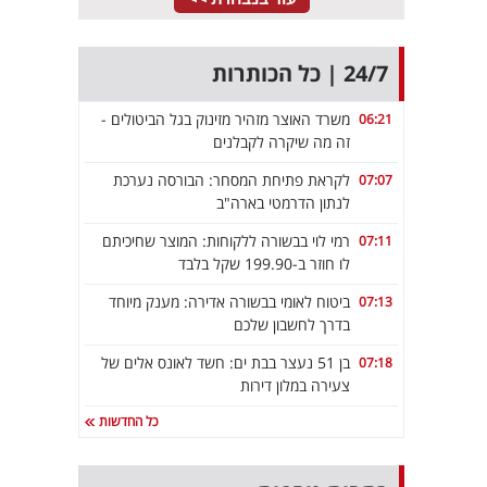
24/7 | כל הכותרות
משרד האוצר מזהיר מזינוק בגל הביטולים -
06:21
זה מה שיקרה לקבלנים
לקראת פתיחת המסחר: הבורסה נערכת
07:07
לנתון הדרמטי בארה"ב
רמי לוי בבשורה ללקוחות: המוצר שחיכיתם
07:11
לו חוזר ב-199.90 שקל בלבד
ביטוח לאומי בבשורה אדירה: מענק מיוחד
07:13
בדרך לחשבון שלכם
בן 51 נעצר בבת ים: חשד לאונס אלים של
07:18
צעירה במלון דירות
כל החדשות