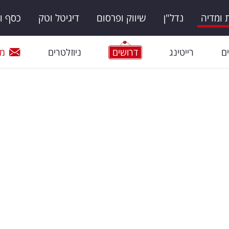
ומדיה
נדל"ן
שיווק ופרסום
דיגיטל וטק
כסף ו
ם
רייטינג
דרושים
ניוזלטרים
מי