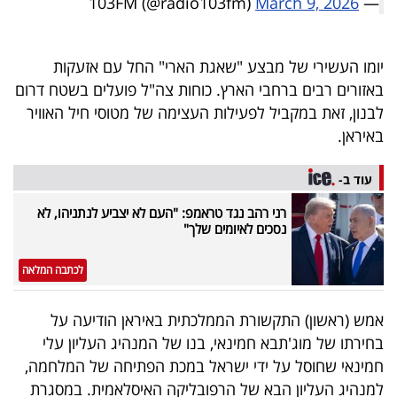
March 9, 2026
— 103FM (@radio103fm)
פרסמו
באייס
יומו העשירי של מבצע "שאגת הארי" החל עם אזעקות
עקבו
באזורים רבים ברחבי הארץ. כוחות צה"ל פועלים בשטח דרום
אחרינו:
לבנון, זאת במקביל לפעילות העצימה של מטוסי חיל האוויר
באיראן.
עוד ב-
רני רהב נגד טראמפ: "העם לא יצביע לנתניהו, לא
נסכים לאיומים שלך"
לכתבה המלאה
אמש (ראשון) התקשורת הממלכתית באיראן הודיעה על
בחירתו של מוג'תבא חמינאי, בנו של המנהיג העליון עלי
חמינאי שחוסל על ידי ישראל במכת הפתיחה של המלחמה,
למנהיג העליון הבא של הרפובליקה האיסלאמית. במסגרת