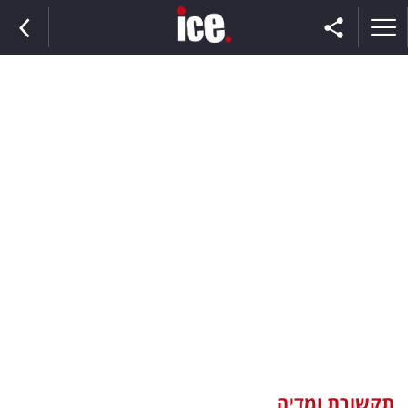
ראשי
הנבחרת
השוק
תקשורת
ומדיה
כסף
וצרכנות
תקשורת ומדיה