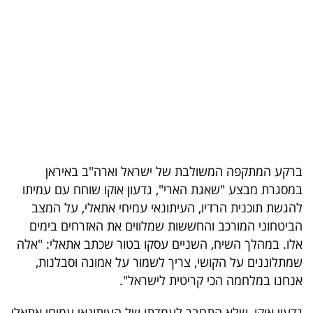
בריאות
תרבות
ופנאי
תיירות
TOP-
5
ברקע המתקפה המשולבת של ישראל וארה"ב באיראן
במסגרת מבצע "שאגת הארי", גדעון אוקו שוחח עם עמיתו
המילון
להגשת תוכנית הרדיו, העיתונאי עמיחי אתאלי, על המצב
הכלכלי
הביטחוני המורכב והחששות שמלווים את האזרחים בימים
אלו. במהלך השיח, השניים עסקו בטור שכתב אתאלי: "אלה
פודקאסט
שמתלוננים על הקושי, צריך לשמור על אמונה וסבלנות,
אנחנו במלחמה הכי קריטית לישראל".
40
UNDER
גדעון אוקו, שלא התחבר לעמדתו של העיתונאי עמיחי אתאלי