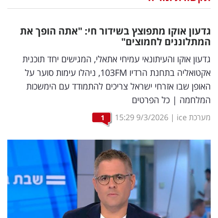
נדל"ן
גדעון אוקו מתפוצץ בשידור חי: "אתה הופך את
דיגיטל
המתלוננים לחמוצים"
וטק
גדעון אוקו והעיתונאי עמיחי אתאלי, המגישים יחד תוכנית
אקטואליה בתחנת הרדיו 103FM, ניהלו עימות סוער על
שיווק
האופן שבו אזרחי ישראל צריכים להתמודד עם הימשכות
ופרסום
המלחמה | כל הפרטים
משפט
מערכת ice
|
9/3/2026
15:29
1
מדדים
ומחקרים
דעות
רכילות
עסקית