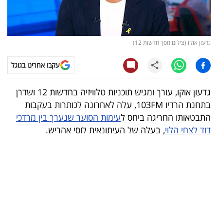
קריפטו
ויראלי
גדעון אוקו (צילום מסך חדשות 12)
טלוויזיה
עקבו אחרינו בגוגל
עסקי
גדעון אוקו, עורך ומגיש תוכניות טלוויזיה בחדשות 12 ושדרן
ספורט
בתחנת הרדיו 103FM, עלה לאחרונה לכותרות בעקבות
התבטאותו החריגה ביחס ל
עימות הסוער שנערך בין מרדכי
קריירה
דוד לצחי הלוי
, בעלה של העיתונאית לוסי אהריש.
ולימודים
מינויים
רייטינג
רכב