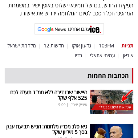
תפקידו החדש, בנו של חמינאי ישלוט באופן ישיר במשמרות
המהפכה וכל הסכם לסיום המלחמה ידרוש את אישורו.
עקבו אחרינו
תגיות
103FM
|
גדעון אוקו
|
חדשות 12
|
מלחמת ישראל
איראן
|
עמיחי אתאלי
|
רדיו
הכתבות החמות
היישוב שבו דירה ללא ממ"ד תעלה לכם
525 אלף שקל
איציק יצחקי
|
9:00
עסקאות השבוע בנדל"ן
גיא פלג מכריז מלחמה: הגיש תביעת ענק
בסך 5 מיליון שקל