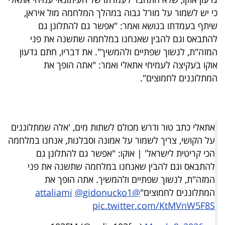
40
כי יש לשמור על מורל גבוה במהלך המלחמה מול איראן,
שיתף בעמדתו בנושא ואמר: "אפשר גם להתלונן גם
להתבאס וגם להבין שאנחנו במלחמה שתשנה את פני
שיתופי
המזה"ת, לנשוך שפתיים ולהמשיך". את דבריו, חתם גדעון
פעולה
אוקו בעקיצה לעמיחי אתאלי ואמר: "אתה הופך את
המתלוננים לחמוצים".
דרושים
אתאלי כתב טור ודרש מכולם לשתות מים, 'אלה שמתלוננים
ניוזלטרים
על הקושי, צריך לשמור על אמונה וסבלנות, אנחנו במלחמה
הכי קריטית לישראל' | אוקו: "אפשר גם להתלונן גם
להתבאס וגם להבין שאנחנו במלחמה שתשנה את פני
מייל
המזה"ת, לנשוך שפתיים ולהמשיך. אתה הופך את
אדום
המתלוננים לחמוצים"
@attaliami
@gidonucko1
pic.twitter.com/KtMVnW5F8S