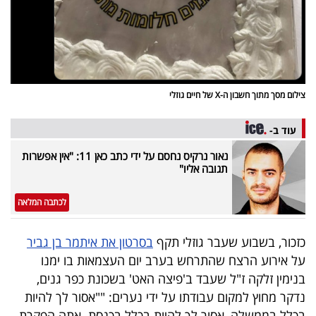
פרסמו
באייס
עקבו
אחרינו:
צילום מסך מתוך חשבון ה-X של חיים גוזלי
עוד ב-
נאור נרקיס נחסם על ידי כתב כאן 11: "אין אפשרות
תגובה אליו"
לכתבה המלאה
כזכור, בשבוע שעבר גוזלי תקף
בסרטון את איתמר בן גביר
על אירוע הרצח שהתרחש בערב יום העצמאות בו ימנו
בנימין זלקה ז"ל שעבד ב'פיצה האט' בשכונת כפר גנים,
נדקר מחוץ למקום עבודתו על ידי נערים: ""אסור לך להיות
בכלל בממשלה, אסור לך להיות בכלל בכנסת. אתה הפקרת