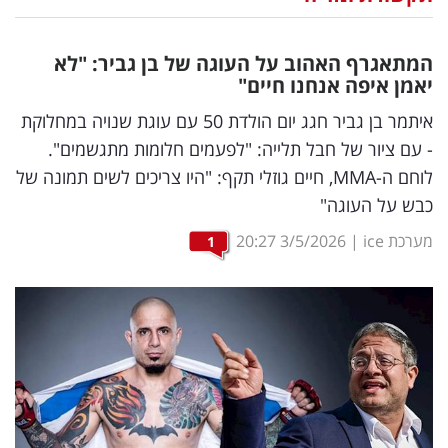
נדל"ן
המתאגרף האהוב על העוגה של בן גביר: "לא
דיגיטל
יאמן איפה אנחנו חיים"
וטק
איתמר בן גביר חגג יום הולדת 50 עם עוגת שנויה במחלוקת
- עם ציור של חבל תלייה: "לפעמים חלומות מתגשמים".
שיווק
לוחם ה-MMA, חיים גוזלי תקף: "היו צריכים לשים תמונה של
ופרסום
כבש על העוגה"
משפט
מערכת ice
|
3/5/2026
20:27
1
מדדים
ומחקרים
דעות
רכילות
עסקית