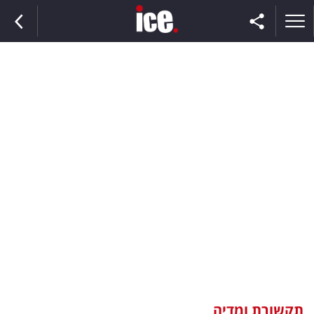
ראשי
הנבחרת
השוק
תקשורת
ומדיה
כסף
וצרכנות
תקשורת ומדיה