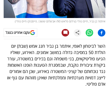
קריפטו
ויראלי
איתמר בן גביר, חיים גוזלי (צילום פלאש 90/ אבשלום ששוני, פייסבוק/ חיים גוזלי)
טלוויזיה
עקבו אחרינו בגוגל
עסקי
השר לביטחון לאומי, איתמר בן גביר חגג אמש (שבת) יום
ספורט
הולדת 50 במסיבה גדולה במושב אמונים. האירוע, שאליו
הגיעו פוליטיקאים, בני משפחה וגם בכירים במשטרה, עורר
קריירה
ביקורת ציבורית נוקבת, שבמסגרת הטענות הופנו האשמות
ולימודים
נגד נוכחותם של קציני המשטרה באירוע, שכן הם אמורים
לייצג דמויות מערכתיות וממלכתיות שאינן מזוהות עם גוף או
מינויים
אדם פוליטי.
רייטינג
רכב