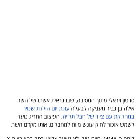
בריאות
תרבות
ופנאי
תיירות
TOP-
5
המילון
הכלכלי
סרטון ויראלי מתוך המסיבה, שבו נראית אשתו של השר,
אילה בן גביר מעניקה לבעלה
עוגת יום הולדת שנויה
פודקאסט
במחלוקת עם ציור של חבל תלייה
. העיצוב החריג נועד
לשמש אזכור לחוק עונש מוות למחבלים, אותו מקדם השר.
40
UNDER
לוחם ה-MMA, חיים גוזלי לא נשאר אדיש וכתב בחשבון ה-X