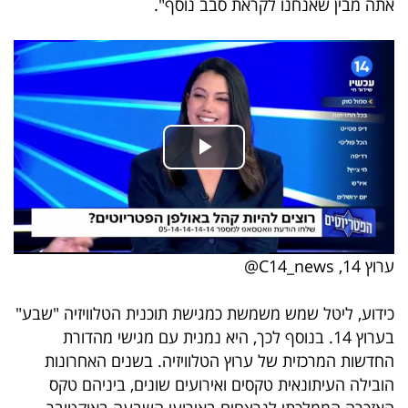
אתה מבין שאנחנו לקראת סבב נוסף".
40
שיתופי
פעולה
דרושים
ניוזלטרים
ערוץ 14, C14_news@
כידוע, ליטל שמש משמשת כמגישת תוכנית הטלוויזיה "שבע"
מייל
בערוץ 14. בנוסף לכך, היא נמנית עם מגישי מהדורת
אדום
החדשות המרכזית של ערוץ הטלוויזיה. בשנים האחרונות
הובילה העיתונאית טקסים ואירועים שונים, ביניהם טקס