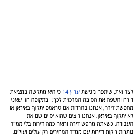
בריאות
תרבות
ופנאי
תיירות
TOP-
5
המילון
לצד זאת, שיתפה מגישת
ערוץ 14
כי היא מתקשה במציאת
הכלכלי
דירה וחשפה את הסיבה המרכזית לכך: "בתקופה הזו שאני
מחפשת דירה, אנחנו בחרדות אם טראמפ יתקוף באיראן או
פודקאסט
לא יתקוף באיראן. אנחנו רוצים שהוא יסיים שם את
העבודה. כשאתה מחפש דירה ורואה כמה דירות בלי ממ"ד
40
נותרות ריקות ודירות עם ממ"ד המחירים רק עולים ועולים,
UNDER