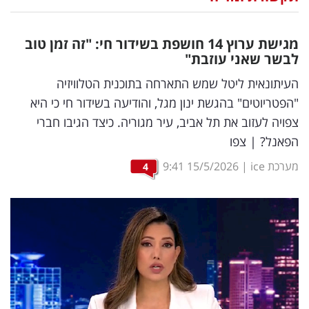
נדל"ן
מגישת ערוץ 14 חושפת בשידור חי: "זה זמן טוב
דיגיטל
לבשר שאני עוזבת"
וטק
העיתונאית ליטל שמש התארחה בתוכנית הטלוויזיה
"הפטריוטים" בהגשת ינון מגל, והודיעה בשידור חי כי היא
שיווק
צפויה לעזוב את תל אביב, עיר מגוריה. כיצד הגיבו חברי
ופרסום
הפאנל? | צפו
משפט
מערכת ice
|
15/5/2026
9:41
4
מדדים
ומחקרים
דעות
רכילות
עסקית