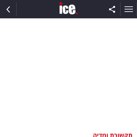
ראשי
הנבחרת
השוק
תקשורת
ומדיה
כסף
וצרכנות
תקשורת ומדיה