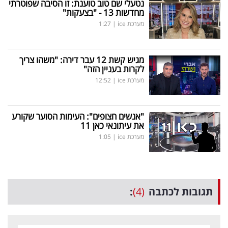
נטעלי שם טוב טוענת: זו הסיבה שפוטרתי
מחדשות 13 - "בצעקות"
מערכת ice
|
1:27
מגיש קשת 12 עבר דירה: "משהו צריך
לקרות בעניין הזה"
מערכת ice
|
12:52
"אנשים חצופים": העימות הסוער שקורע
את עיתונאי כאן 11
מערכת ice
|
1:05
תגובות לכתבה
(4)
: