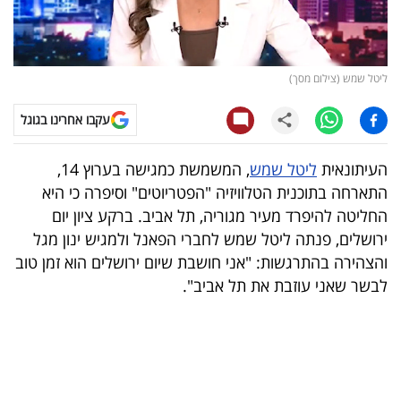
קריפטו
ויראלי
ליטל שמש (צילום מסך)
טלוויזיה
עקבו אחרינו בגוגל
עסקי
העיתונאית
ליטל שמש
, המשמשת כמגישה בערוץ 14,
ספורט
התארחה בתוכנית הטלוויזיה "הפטריוטים" וסיפרה כי היא
החליטה להיפרד מעיר מגוריה, תל אביב. ברקע ציון יום
קריירה
ירושלים, פנתה ליטל שמש לחברי הפאנל ולמגיש ינון מגל
ולימודים
והצהירה בהתרגשות: "אני חושבת שיום ירושלים הוא זמן טוב
לבשר שאני עוזבת את תל אביב".
מינויים
רייטינג
רכב