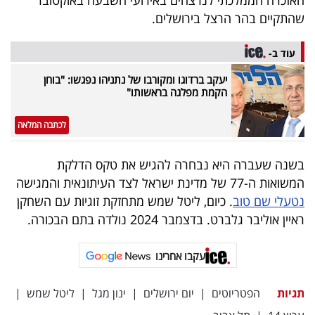
האזכרה הממלכתי לנרצחים באירועי השבעה באוקטובר
פרסמו
שהתקיים בהר הרצל בירושלים.
באייס
עוד ב-
עקבו
יעקב ברדוגו ומקורבו של נתניהו נפגשו: "בוחן
אחרינו:
הקמת מפלגה בראשותו"
לכתבה המלאה
בשנה שעברה היא נבחרה להגיש את טקס הדלקת
המשואות ה-77 של מדינת ישראל לצד העיתונאית והמגישה
נטעלי שם טוב
. כיום, ליטל שמש מתחזקת זוגיות עם השחקן
ראיין אוליבר גלברט. בדצמבר 2024 נולדה בתם הבכורה.
עקבו אחרינו
תגיות
הפטריוטים
|
יום ירושלים
|
ינון מגל
|
ליטל שמש
|