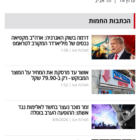
ערוץ 14
|
תל אביב
הכתבות החמות
דרמה בשוק האנרגיה: ארה"ב מקפיאה
נכסים של מיליארדר המקורב לטראמפ
מערכת ice
|
1:58
אושר עד מרסקת את המחיר על המוצר
המבוקש - רק ב-79.90 שקל
מערכת ice
|
1:52
זמר מוכר נעצר בחשד לאלימות נגד
אשתו: ההופעה הערב בוטלה
מערכת ice
|
8/8/2026