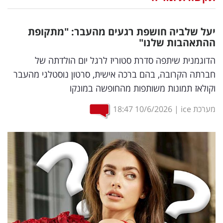
נדל"ן
יעל שלביה חושפת רגעים מהעבר: "מתקופת
דיגיטל
ההתאהבות שלנו"
וטק
הדוגמנית שיתפה סדרת סטוריז לרגל יום הולדתה של
חברתה הקרובה, בהם ברכה אישית, סרטון נוסטלגי מהעבר
שיווק
וקולאז תמונות משותפות מהחופשה במונקו
ופרסום
מערכת ice
|
10/6/2026
18:47
משפט
מדדים
ומחקרים
דעות
רכילות
עסקית