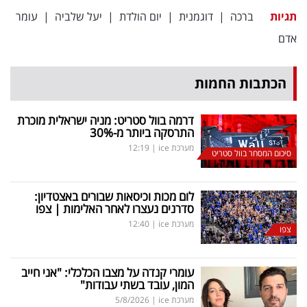
פרסמו
תגיות
ברכה
|
דוגמנית
|
יום הולדת
|
יעל שלביה
|
עומר
באייס
אדם
עקבו
הכתבות החמות
אחרינו:
דרמה בוול סטריט: מניה ישראלית מוכרת
התרסקה ביותר מ-30
%
מערכת ice
|
12:19
סיכום המסחר בוול סטריט
לום מכות וכיסאות שבורים באצטדיון:
סדרנים נעצרו לאחר האלימות | צפו
מערכת ice
|
12:40
צפו
עומרי קנדה על מצבו הכלכלי: "אני חייב
המון, עובד בשתי עבודות"
מערכת ice
|
5/8/2026