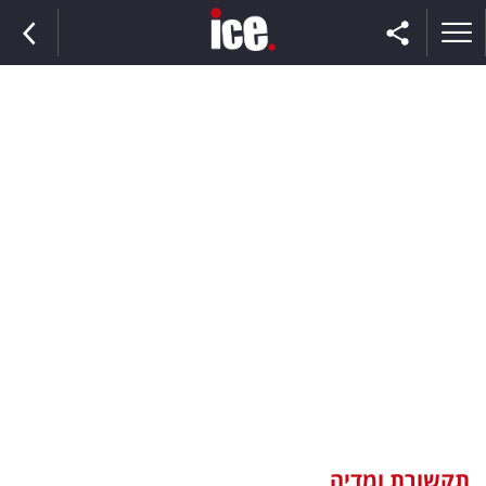
ראשי
הנבחרת
השוק
תקשורת
ומדיה
כסף
וצרכנות
תקשורת ומדיה