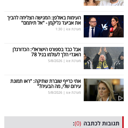
העימות באולפן: המגישה הצליחה להביך
את אביעד גליקמן - "אל תיתמם"
מערכת ice
|
1:30
אבל כבד בספורט הישראלי: הכדורגלן
האגדי הלך לעולמו בגיל 78
מערכת ice
|
5/8/2026
אתי כרייף שוברת שתיקה: "ראו תמונת
עירום שלי, מה הבעיה?"
מערכת ice
|
5/8/2026
תגובות לכתבה
(0)
: