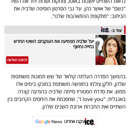
נראות השתיים יושבות באוטו, צוחקות ושרות יחד את השיר
40
"גשם" של אושר כהן. על גבי הסרטון הוסיפה שלביה את
הכיתוב: "מתקופת ההתאהבות שלנו".
שיתופי
עוד ב-
פעולה
יעל שלביה מפתיעה את העוקבים: השינוי החדש
בחייה נחשף
לכתבה המלאה
דרושים
בהמשך הסדרה העלתה קולאז' של שש תמונות משותפות
ניוזלטרים
שלהן, חלקן צולמו בחופשה משותפת במונקו בימים אלו
ממש. את סדרת הסטוריז סיימה שלביה בהודעה קצרה
באנגלית: "I love you", שמסכמת את היחסים הקרובים בין
מייל
השתיים ואת החברות ארוכת השנים שלהן.
אדום
עקבו אחרינו