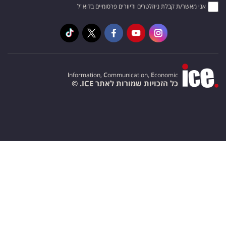
אני מאשר/ת קבלת ניוזלטרים ודיוורים פרסומיים בדוא"ל
I
nformation,
C
ommunication,
E
conomic
כל הזכויות שמורות לאתר ICE. ©