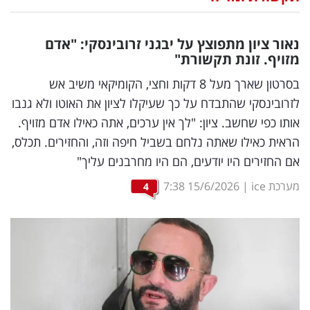
נדל"ן
נאור ציון מתפוצץ על יבגני זרובינסקי: "אדם
דיגיטל
מזויף. זונת תקשורת"
וטק
בסרטון שארך מעל 8 דקות וחצי, הקומיקאי משיב אש
לזרובינסקי שהתבדח על כך שעיקלו לציון את האוטו ולא גנבו
שיווק
אותו כפי שחשב. ציון: "לך אין ערכים, אתה כאילו אדם מזויף.
ופרסום
הראית כאילו שאתה נלחם בשביל חיפה וזה, והחזירים. תכלס,
אם החזירים היו יודעים, הם היו מחרבנים עליך"
משפט
מערכת ice
|
15/6/2026
7:38
4
מדדים
ומחקרים
דעות
רכילות
עסקית