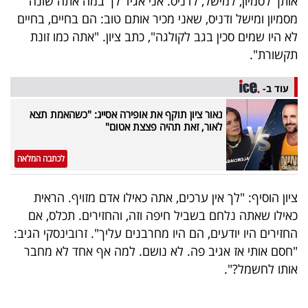
אותך לסמיון, למישל, לדניס. אני אגיד לך במה אתה שונה
40
מסמיון ומישל ודניס, שאני מכיר אותם טוב: הם בחיים, בחיים
לא היו שמים סכין בגב לקולגה", כתב ציון. "אתה כמו זונת
תקשורת".
שיתופי
פעולה
עוד ב-
נאור ציון תוקף את אופירה אסייג: "כשהאמת תצא
לאור, זאת תהיה פצצת אטום"
דרושים
לכתבה המלאה
ניוזלטרים
ציון הוסיף: "לך אין ערכים, אתה כאילו אדם מזויף. הראית
כאילו שאתה נלחם בשביל חיפה וזה, והחזירים. תכלס, אם
החזירים היו יודעים, הם היו מחרבנים עליך". זרובינסקי הגיב:
מייל
"חסם אותי אז אגיב פה. לא נושם. למה אף אחד לא מחבר
אדום
אותו לחשמל?".