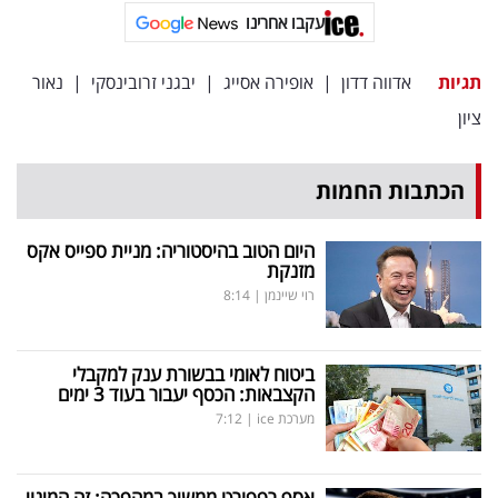
פרסמו
עקבו אחרינו
באייס
תגיות
אדווה דדון
|
אופירה אסייג
|
יבגני זרובינסקי
|
נאור
עקבו
ציון
אחרינו:
הכתבות החמות
היום הטוב בהיסטוריה: מניית ספייס אקס
מזנקת
רוי שיינמן
|
8:14
ביטוח לאומי בבשורת ענק למקבלי
הקצבאות: הכסף יעבור בעוד 3 ימים
מערכת ice
|
7:12
אסף רפפורט ממשיך במהפכה: זה המינוי