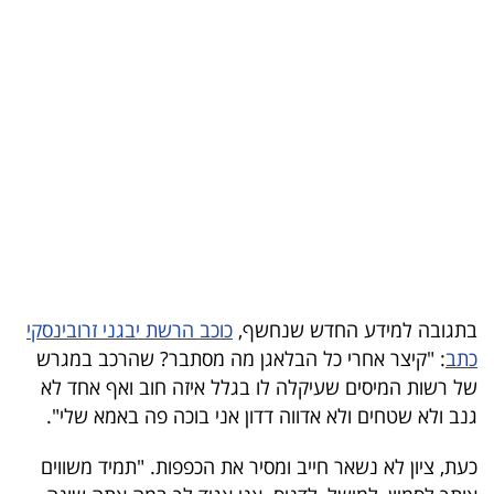
בריאות
תרבות
ופנאי
תיירות
TOP-
5
המילון
בתגובה למידע החדש שנחשף,
כוכב הרשת יבגני זרובינסקי
הכלכלי
כתב
: "קיצר אחרי כל הבלאגן מה מסתבר? שהרכב במגרש
של רשות המיסים שעיקלה לו בגלל איזה חוב ואף אחד לא
פודקאסט
גנב ולא שטחים ולא אדווה דדון אני בוכה פה באמא שלי".
40
כעת, ציון לא נשאר חייב ומסיר את הכפפות. "תמיד משווים
UNDER