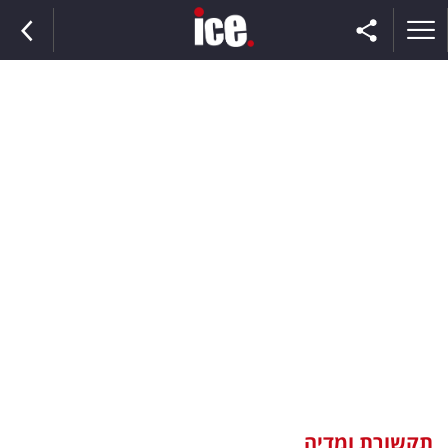
ראשי
הנבחרת
השוק
תקשורת
ומדיה
כסף
וצרכנות
תקשורת ומדיה