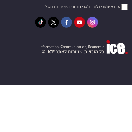
אני מאשר/ת קבלת ניוזלטרים ודיוורים פרסומיים בדוא"ל
I
nformation,
C
ommunication,
E
conomic
כל הזכויות שמורות לאתר ICE. ©