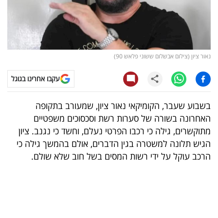
קריפטו
ויראלי
נאור ציון (צילום אבשלום ששוני פלאש 90)
טלוויזיה
עקבו אחרינו בגוגל
עסקי
ספורט
בשבוע שעבר, הקומיקאי נאור ציון, שמעורב בתקופה
האחרונה בשורה של סערות רשת וסכסוכים משפטיים
קריירה
מתוקשרים, גילה כי רכבו הפרטי נעלם, וחשד כי נגנב. ציון
ולימודים
הגיש תלונה למשטרה בגין הדברים, אולם בהמשך גילה כי
הרכב עוקל על ידי רשות המסים בשל חוב שלא שולם.
מינויים
רייטינג
רכב