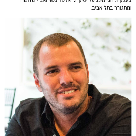
40
ומתגורר בתל אביב.
שיתופי
פעולה
דרושים
ניוזלטרים
מייל
אדום