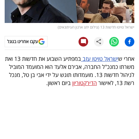
קריפטו
ויראלי
ישראל טויטו חדשות 13 (צילום יחצ ארגון העיתונאים)
טלוויזיה
עקבו אחרינו בגוגל
עסקי
אחרי ש
ישראל טויטו עזב
במפתיע השבוע את חדשות 13 ואת
ספורט
משרתו כמנכ"ל החברה, אבירם אלעד הוא המועמד המוביל
לניהול חדשות 13. מועמדותו תוגש על ידי אבי בן טל, מנכל
קריירה
רשת 13, לאישור
הדירקטוריון
ביום ראשון.
ולימודים
מינויים
רייטינג
רכב