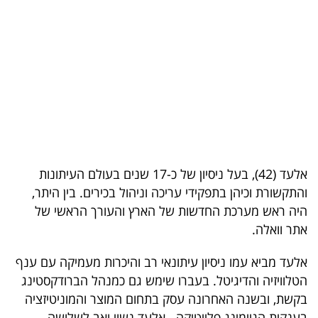
בריאות
תרבות
ופנאי
תיירות
TOP-
5
אלעד (42), בעל ניסיון של כ-17 שנים בעולם העיתונות
והתקשורת וכיהן בתפקידי עריכה וניהול בכירים. בין היתר,
המילון
היה ראש מערכת החדשות של הארץ והעורך הראשי של
הכלכלי
אתר וואלה.
פודקאסט
אלעד מביא עמו ניסיון עיתונאי רב והיכרות מעמיקה עם ענף
הטלוויזיה והדיגיטל. בעברו שימש גם כמנהל הברודקסטינג
40
בקשת, ובשנה האחרונה עסק בתחום המוצר והמוניטיזציה
UNDER
בענקית הגיימינג פלייטיקה. אלעד נשוי ואב לשלושה