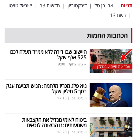
תגיות
אבי בן טל
|
דירקטוריון
|
חדשות 13
|
ישראל טויטו
|
רשת 13
הכתבות החמות
היישוב שבו דירה ללא ממ"ד תעלה לכם
525 אלף שקל
איציק יצחקי
|
9:00
עסקאות השבוע בנדל"ן
גיא פלג מכריז מלחמה: הגיש תביעת ענק
בסך 5 מיליון שקל
מערכת ice
|
17:15
ביטוח לאומי מגדיל את הקצבאות
משמעותית: זו הבשורה לזכאים
מערכת ice
|
18:20