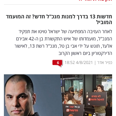
נדל"ן
חדשות 13 בדרך למנות מנכ"ל חדש? זה המועמד
דיגיטל
המוביל
וטק
לאחר העזיבה המפתיעה של ישראל טויטו את תפקיד
המנכ"ל, מועמדותו של איש התקשורת בן ה-42 אבירם
שיווק
אלעד, תוגש על ידי אבי בן טל, מנכ"ל רשת 13, לאישור
ופרסום
הדירקטוריון ביום ראשון הקרוב
משפט
כפיר אדר
|
4/8/2021
18:52
6
מדדים
ומחקרים
דעות
רכילות
עסקית