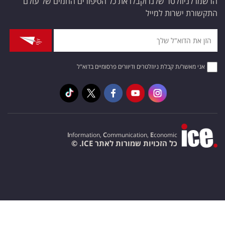
הרשמו לניוזלטר שלנו וקבלו את כל הסיפורים החמים של עולם
התקשורת ישרות למייל
אני מאשר/ת קבלת ניוזלטרים ודיוורים פרסומיים בדוא"ל
I
nformation,
C
ommunication,
E
conomic
כל הזכויות שמורות לאתר ICE. ©