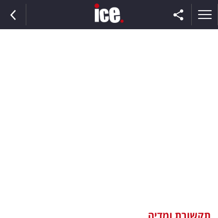
ראשי
הנבחרת
השוק
תקשורת
ומדיה
כסף
וצרכנות
תקשורת ומדיה