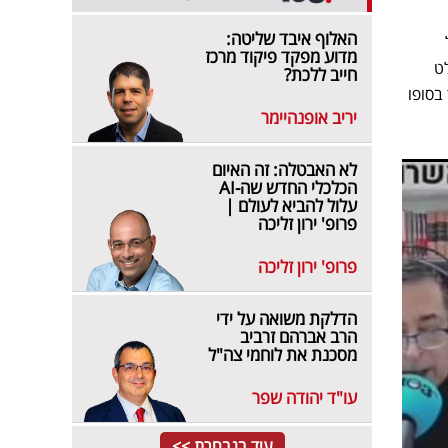
האלוף איבד שליטה:
מדוע מפקד פיקוד מרכז
ט
חייב ללכת?
יבל לשולחנו הצעה מפתה בניסיון למשוך אותו לחדשות 13, אך בסופו
יריב אופנהיימר
לא האבטלה: זה האיום
הכלכלי החדש שה-AI
עלול להביא לעולם |
פרופ' ירון זליכה
פרופ' ירון זליכה
הדלקת משואה על ידי
הרב אברהם זרביב
מסכנת את לוחמי צה"ל
עו"ד יהודה שפר
עוד בנבחרת >>