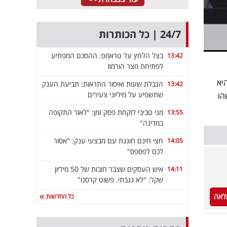
24/7 | כל הכותרות
בצל הלחץ על טראמפ: ההסכם המפתיע
13:42
לפתיחת מצר הורמוז
 כאשר היא
הגבלת שעות ואיסור התראות: תביעת הענק
13:42
שתשפיע על מיליוני צעירים
הו
מגי טביבי לוקחת פסק זמן: "לאור התקופה
13:55
במדינה"
חצי חינם חוגגת עם מבצעי ענק: "אסור
14:05
לכם לפספס"
איש העסקים שצבר חובות של 50 מיליון
14:11
שקל: "לא גנבתי. פשוט קרסנו"
לאה
כל החדשות