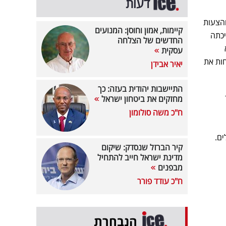
דעות
ים והצעות
קיימות, אמון וחוסן: המנועים
יכתה
החדשים של הצלחה
עסקית
זהו בערוץ 14, ולמעשה, לדחות את
יאיר אבידן
התיישבות יהודית בעזה: כך
וד
מחזקים את ביטחון ישראל
ח"כ משה סולומון
קיר הברזל שנסדק: שיקום
מדינת ישראל חייב להתחיל
מבפנים
ח"כ עודד פורר
הנבחרת