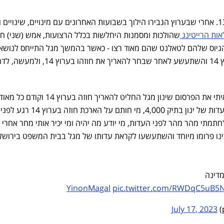
מכה גדולה לרשת 13 ולחדשות 13. אחרי שבערוץ הגבירו הילוך בשבועות האחרונים עם מינויים, שינוי
ות הרייטינג
שהולכות ומסמנות היחלשות בכלל הרצועות, אמש (שני) ח
 הגיוס שלהם לטאלנט שהם מאוד רצו - כאשר בהמשך מגל התייחס לנושא
במהלך שידור 'הפטריוטים' בערוץ 14 והשתעשע לאחר שבחר להאריך את חו
יותם זמרי אמר בשידור אמש: "ראיתי את הפרסום שינון מגל החליט להאריך חוזה בערוץ 14 וקודם כל מא
שמחתי, אבל אז נזכרתי שמחר העדות של ינון בתיק 4,000, מי חותם על הארכת חוזה בערוץ 14 רגע לפני
מתי מהר מהר לפני העדות, מי יודע מה יהיה ומי יכיר אותי מחר אחרי
מדינה
pic.twitter.com/RWDqC5uB5
July 17, 2023