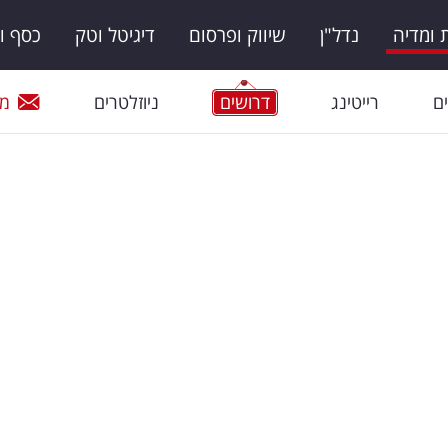
ומדיה
נדל"ן
שיווק ופרסום
דיגיטל וטק
כסף ו
ם
רייטינג
דרושים
ניוזלטרים
מי