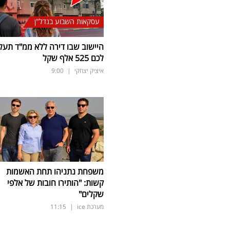
עסקאות השבוע בנדל"ן
היישוב שבו דירה ללא ממ"ד תעל
לכם 525 אלף שקל
איציק יצחקי
|
9:00
משפחת נתניהו תחת האשמות
קשות: "הותירו חובות של אלפי
שקלים"
מערכת ice
|
11:15