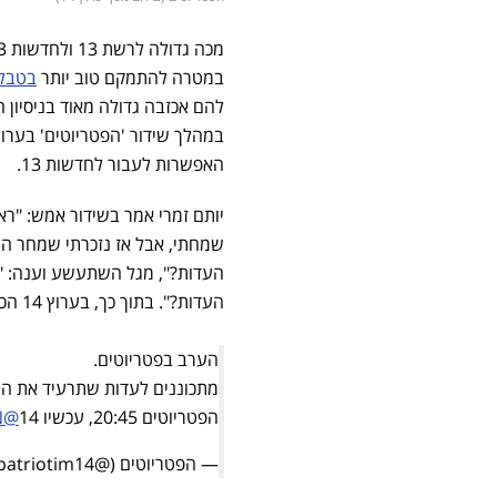
במטרה להתמקם טוב יותר
בטבלא
להם אכזבה גדולה מאוד בניסיון
האפשרות לעבור לחדשות 13.
העדות?", מגל השתעשע וענה: "חת
העדות?". בתוך כך, בערוץ 14 הכינו פרומו מיוחד והשתעשעו לקראת עדותו של מגל בבית המשפט בירושלים.
הערב בפטריוטים.
מתכוננים לעדות שתרעיד את ה
הפטריוטים 20:45, עכשיו 14
@YinonMagal
N
— הפטריוטים (@patriotim14)