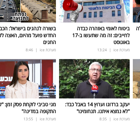
ה
ביטוח לאומי באזהרה כבדה
בשורה לנהגים בישראל: הכב
לחייבים: זה מה שתעשו ב-17
החדש פועל מהיום, האצה ל
באוגוסט
החגים
מערכת ice
|
13:24
מערכת ice
|
8:46
יעקב ברדוגו וערוץ 14 באבל כבד:
מגי טביבי לוקחת פסק זמן: "ל
"לא נמצא איתנו. תנחומינו"
התקופה במדינה"
מערכת ice
|
8:35
מערכת ice
|
13:55