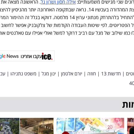
אילה חסון ושרון גל
. הראשונה מצאה את 
בכאן 11, ואילו גל קיבל את משבצת המהדורה בעכשיו 14. נראה שבתקופה האחרונה יותר מהניסיון לה
לנתוני קשת 12 מלמעלה, צריך להתחיל בלהתרחק מנתוני ערוץ 14 מלמטה. דווקא בגלל זה ההימור ה
 הפטריוטים. לפי שיטות העבודה הקודמות של צלקובניק אפשר לחשוב 
ו כמו שילוב של מגל עם רביב דרוקר למשל ואולי אפילו עם טאלנטים אות
עקבו אחרינו
טים
|
חדשות 13
|
חוזה
|
יורם אלטמן
|
ינון מגל
|
משפט נתניהו
|
עכשי
ות