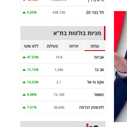
תל בונד 20
0.05%
438.730
מניות בולטות בת"א
עולות
יורדות
פעילות
ללא שינוי
אברות
47.53%
74.8
אב-גד
12.15%
1,246
אקס טי אל
10.53%
2.1
טאואר
9.08%
72,100
לוינשטין הנדסה
7.01%
36,640