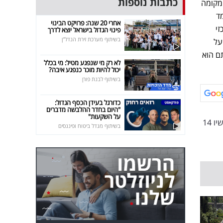
כתבות נוספות
מקומה
יצמד
אחרי 20 שנה: פרויקט הבינוי
מרכזי
פינוי הגדול בישראל יוצא לדרך
בשיתוף מערכת זירת הנדל"ן
על
ם הוא
לא רק מי שנפגע מטיל: מי בכלל
יכול להיות מוכר כנפגע איבה?
בשיתוף לבנת פורן
כדורגל בעידן הכסף הגדול:
"היום בחדר ההלבשה מדברים
על השקעות"
ו 14
בשיתוף מגדל ביטוח ופיננסים