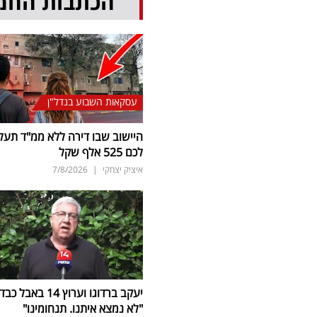
הכתבות החמ
עסקאות השבוע בנדל"ן
היישוב שבו דירה ללא ממ"ד תעל
לכם 525 אלף שקל
איציק יצחקי
|
7/8/2026
יעקב ברדוגו וערוץ 14 באבל כב
"לא נמצא איתנו. תנחומינו"