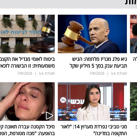
ות
ה
גיא פלג מכריז מלחמה: הגיש
ביטוח לאומי מגדיל את הקצב
תביעת ענק בסך 5 מיליון שקל
משמעותית: זו הבשורה לזכאי
מערכת ice
|
7/8/2026
מערכת ice
|
7/8/2026
ד:
מגי טביבי נפרדת מערוץ 14: "לאור
מיכל הקטנה עברה תאונה ק
התקופה במדינה"
בהופעה: "מכה מטורפת, הפה