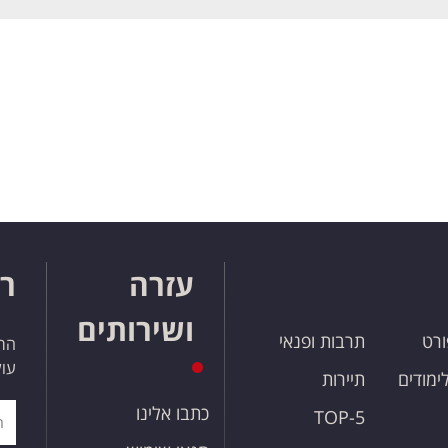
עזרה
רו
ושירותים
ורט
תרבות ופנאי
הרש
עול
לימודים
תיירות
כתבו אלינו
TOP-5