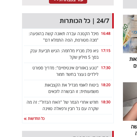
24/7 | כל הכותרות
מיכל הקטנה עברה תאונה קשה בהופעה:
16:48
"מכה מטורפת, הפה התמלא דם"
גיא פלג מכריז מלחמה: הגיש תביעת ענק
17:15
בסך 5 מיליון שקל
אות
ם
"נוגע באזורים אינטימיים": מדריך ספורט
17:30
לילדים נעצר בחשד חמור
ביטוח לאומי מגדיל את הקצבאות
18:20
משמעותית: זו הבשורה לזכאים
חודש אחרי הגמר של "האח הגדול": זה מה
18:30
שקרה עם גל רובין ורפאלה טווינה
כל החדשות
שה