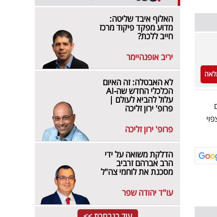
האלוף איבד שליטה:
מדוע מפקד פיקוד מרכז
חייב ללכת?
יריב אופנהיימר
לאה
לא האבטלה: זה האיום
הכלכלי החדש שה-AI
עלול להביא לעולם |
2023 (שקדם
פרופ' ירון זליכה
מיליון דולר, הצפוי
פרופ' ירון זליכה
הדלקת משואה על ידי
הרב אברהם זרביב
מסכנת את לוחמי צה"ל
עו"ד יהודה שפר
עוד בנבחרת >>