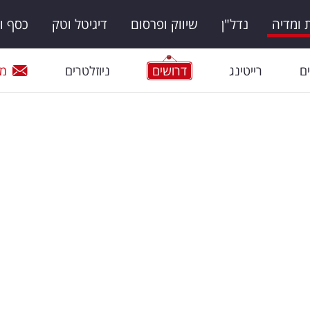
ומדיה
נדל"ן
שיווק ופרסום
דיגיטל וטק
כסף ו
ם
רייטינג
דרושים
ניוזלטרים
מי