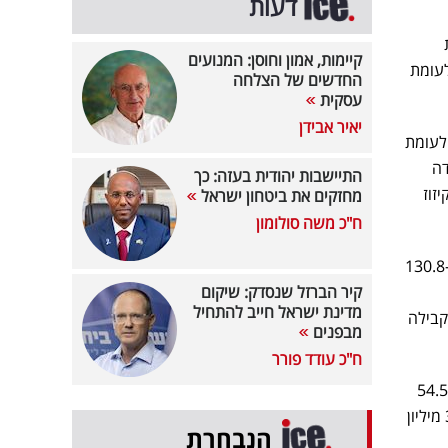
דעות
קיימות, אמון וחוסן: המנועים
ו בכ-192.9 מיליון דולר, לעומת
החדשים של הצלחה
עסקית
יאיר אבידן
 הראשונים של שנת 2023 נמכרה ממאגר תמר (100%) כמות כוללת של כ-7.57 BCM, לעומת
דה
התיישבות יהודית בעזה: כך
זוז
מחזקים את ביטחון ישראל
ח"כ משה סולומון
הרווח מפעולות רגילות לפני היטל רווחי נפט וגז בתשעת החודשים הראשונים של שנת 2023 הסתכמו בכ-130.8
קיר הברזל שנסדק: שיקום
מדינת ישראל חייב להתחיל
ת התקופה המקבילה
מבפנים
ח"כ עודד פורר
הרווח לפני מיסים על הכנסה בתשעת החודשים הראשונים של 2023 עלה לכ-55.7 מיליון דולר, לעומת כ-54.5
מיליון דולר בתקופה המקבילה אשתקד.הרווח הנקי בתשעת החודשים הראשונים של 2023 הסתכם בכ-37 מיליון
הנבחרת