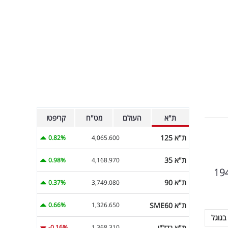
ת"א
העולם
מט"ח
קריפטו
ת"א 125
0.82%
4,065.600
ת"א 35
0.98%
4,168.970
נים של 2023 הסתכמו בכ-192.9 מיליון דולר, לעומת כ-194.1
ת"א 90
0.37%
3,749.080
ת"א SME60
0.66%
1,326.650
בגוגל
ת"א נדל"ן
-0.16%
1,368.310