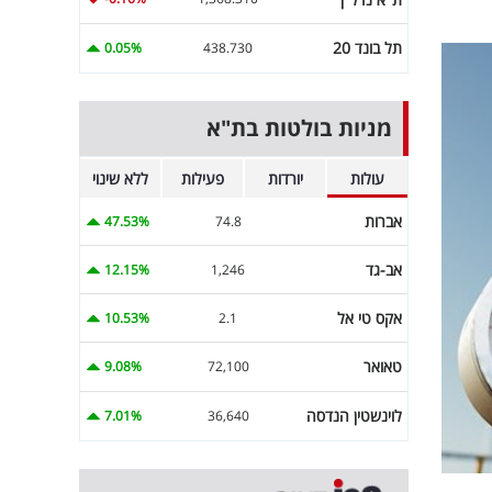
תל בונד 20
0.05%
438.730
מניות בולטות בת"א
עולות
יורדות
פעילות
ללא שינוי
אברות
47.53%
74.8
אב-גד
12.15%
1,246
אקס טי אל
10.53%
2.1
טאואר
9.08%
72,100
לוינשטין הנדסה
7.01%
36,640