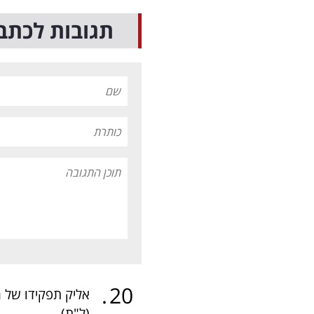
תגובות לכתב
.
20
אליק תפקידו של ה
(ל"ת)