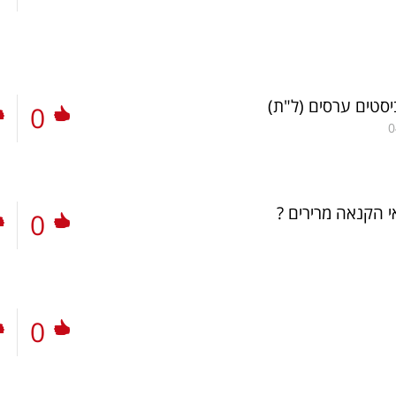
ביסטים ערסים
(ל"ת)
0
0
 הקנאה מרירים ?
0
0