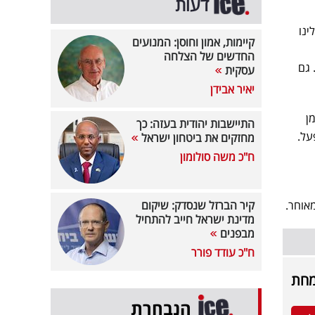
דעות
ינו
קיימות, אמון וחוסן: המנועים
החדשים של הצלחה
 גם
עסקית
יאיר אבידן
מן
התיישבות יהודית בעזה: כך
על.
מחזקים את ביטחון ישראל
ח"כ משה סולומון
מאוחר.
קיר הברזל שנסדק: שיקום
מדינת ישראל חייב להתחיל
מבפנים
ח"כ עודד פורר
הנבחרת