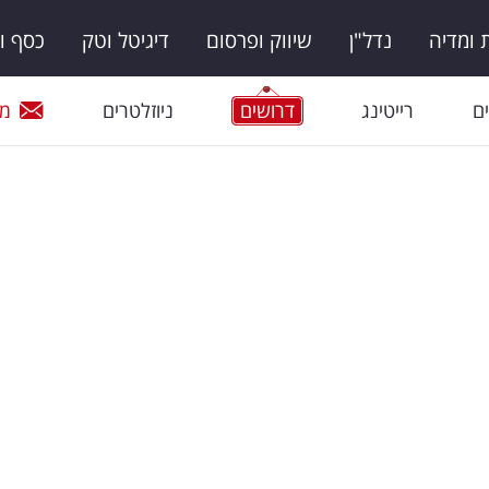
ומדיה
נדל"ן
שיווק ופרסום
דיגיטל וטק
כסף ו
ם
רייטינג
דרושים
ניוזלטרים
מי