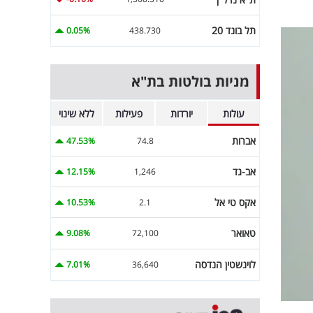
תל בונד 20
0.05%
438.730
מניות בולטות בת"א
עולות
יורדות
פעילות
ללא שינוי
אברות
47.53%
74.8
אב-גד
12.15%
1,246
אקס טי אל
10.53%
2.1
טאואר
9.08%
72,100
לוינשטין הנדסה
7.01%
36,640