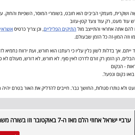
ה ושקרית, מעמקי הביבים הוא חובט, בשומרי המוסר, השפיות והחוק. על
רש עוד מעט, רק עוד צעד קטן-עזוב
ם להם אתה אחראי והתייצב מול
התיקים הפליליים
, וכן צריך כרטיס
אשראי
.
ו וזה המון-זה כל הזמן שבעולם.
ד ייתם. אך בדלות לשון נלין עליו כי רעתנו הוא חורש, ועת ירווח נחמיא לז
הבלים, הן הזמן רק זורם לדרכו לאין סוף. לא חורש, לא דורש, מעולם לא פ
אות - הנקום
או נקום ונפעל.
עט ולא נותרו סגולות, החושך גבר. חייבים להדליק את האור בטרם יהיה 
ערביי ישראל אחוזי הלם מאז ה-7 באוקטובר וזו בשורה משמחת