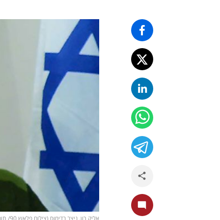
אליק רון, ניצב בדימוס (צילום פלאש 90/ תומר נויברג)