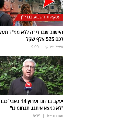
עסקאות השבוע בנדל"ן
היישוב שבו דירה ללא ממ"ד תעל
לכם 525 אלף שקל
איציק יצחקי
|
9:00
יעקב ברדוגו וערוץ 14 באבל כב
"לא נמצא איתנו. תנחומינו"
מערכת ice
|
8:35