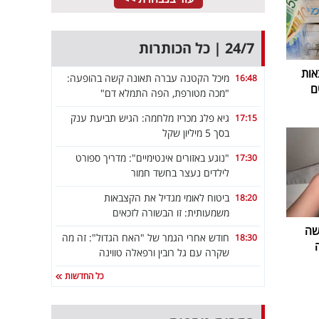
24/7 | כל הכותרות
אות
מיכל הקטנה עברה תאונה קשה בהופעה:
16:48
ם
"מכה מטורפת, הפה התמלא דם"
גיא פלג מכריז מלחמה: הגיש תביעת ענק
17:15
בסך 5 מיליון שקל
"נוגע באזורים אינטימיים": מדריך ספורט
17:30
לילדים נעצר בחשד חמור
ביטוח לאומי מגדיל את הקצבאות
18:20
משמעותית: זו הבשורה לזכאים
שה
חודש אחרי הגמר של "האח הגדול": זה מה
18:30
שקרה עם גל רובין ורפאלה טווינה
כל החדשות