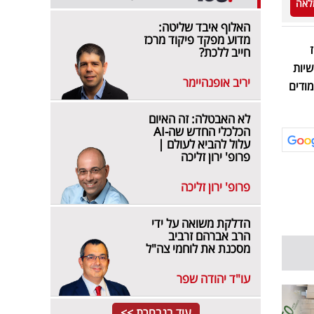
לאה
האלוף איבד שליטה:
מדוע מפקד פיקוד מרכז
מחוז
חייב ללכת?
ת אישיות
יריב אופנהיימר
מודים
לא האבטלה: זה האיום
הכלכלי החדש שה-AI
עלול להביא לעולם |
פרופ' ירון זליכה
פרופ' ירון זליכה
הדלקת משואה על ידי
הרב אברהם זרביב
מסכנת את לוחמי צה"ל
עו"ד יהודה שפר
עוד בנבחרת >>