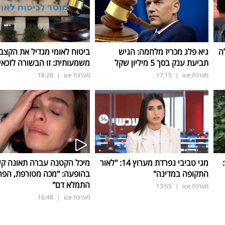
ה
גיא פלג מכריז מלחמה: הגיש
ביטוח לאומי מגדיל את הקצב
תביעת ענק בסך 5 מיליון שקל
משמעותית: זו הבשורה לזכאי
מערכת ice
|
17:15
מערכת ice
|
18:20
ד:
מגי טביבי נפרדת מערוץ 14: "לאור
מיכל הקטנה עברה תאונה ק
התקופה במדינה"
בהופעה: "מכה מטורפת, הפה
התמלא דם"
מערכת ice
|
13:55
מערכת ice
|
16:48