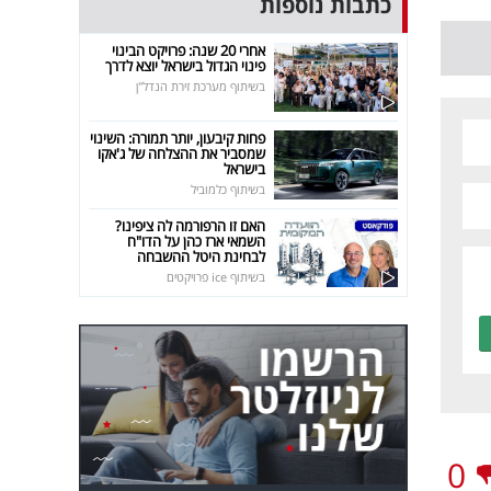
כתבות נוספות
אחרי 20 שנה: פרויקט הבינוי
פינוי הגדול בישראל יוצא לדרך
בשיתוף מערכת זירת הנדל"ן
פחות קיבעון, יותר תמורה: השינוי
שמסביר את ההצלחה של ג'אקו
בישראל
בשיתוף כלמוביל
האם זו הרפורמה לה ציפינו?
השמאי ארז כהן על הדו"ח
לבחינת היטל ההשבחה
בשיתוף ice פרויקטים
0