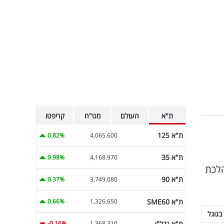
ת"א
העולם
מט"ח
קריפטו
ת"א 125
0.82%
4,065.600
ת"א 35
0.98%
4,168.970
הלכת
ת"א 90
0.37%
3,749.080
ת"א SME60
0.66%
1,326.650
בגוגל
ת"א נדל"ן
-0.16%
1,368.310